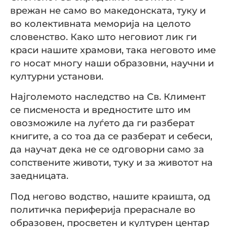
врежан не само во македонската, туку и
во колективната меморија на целото
словенство. Како што неговиот лик ги
краси нашите храмови, така неговото име
го носат многу наши образовни, научни и
културни установи.
Најголемото наследство на Св. Климент
се писменоста и вредностите што им
овозможиле на луѓето да ги разберат
книгите, a со тоа да се разберат и себеси,
да научат дека не се одговорни само за
сопствените животи, туку и за животот на
заедницата.
Под негово водство, нашите краишта, од
политичка периферија прераснале во
образовен, просветен и културен центар