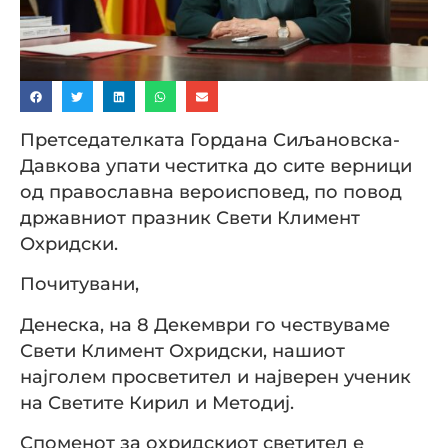
Претседателката Гордана Сиљановска-
Давкова упати честитка до сите верници
од православна вероисповед, по повод
државниот празник Свети Климент
Охридски.
Почитувани,
Денеска, на 8 Декември го чествуваме
Свети Климент Охридски, нашиот
најголем просветител и најверен ученик
на Светите Кирил и Методиј.
Споменот за охридскиот светител е