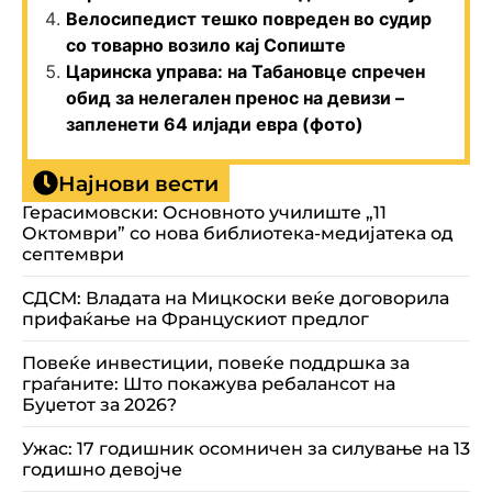
Велосипедист тешко повреден во судир
со товарно возило кај Сопиште
Царинска управа: на Табановце спречен
обид за нелегален пренос на девизи –
запленети 64 илјади евра (фото)
Најнови вести
Герасимовски: Основното училиште „11
Октомври” со нова библиотека-медијатека од
септември
СДСМ: Владата на Мицкоски веќе договорила
прифаќање на Францускиот предлог
Повеќе инвестиции, повеќе поддршка за
граѓаните: Што покажува ребалансот на
Буџетот за 2026?
Ужас: 17 годишник осомничен за силување на 13
годишно девојче