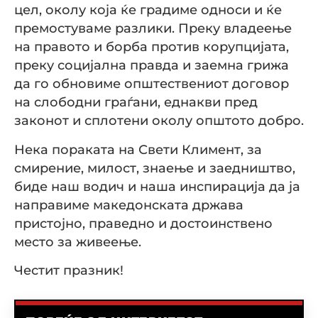
цел, околу која ќе градиме односи и ќе
премостуваме разлики. Преку владеење
на правото и борба против корупцијата,
преку социјална правда и заемна грижа
да го обновиме општествениот договор
на слободни граѓани, еднакви пред
законот и сплотени околу општото добро.
Нека пораката на Свети Климент, за
смирение, милост, знаење и заедништво,
биде наш водич и наша инспирација да ја
направиме македонската држава
пристојно, праведно и достоинствено
место за живеење.
Честит празник!