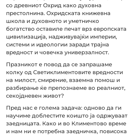
со древниот Охрид како духовна
престолнина. Охридската книжевна
школа и духовното и уметничко
богатство оставиле печат врз европската
цивилизација, надживувајќи империи,
системи и идеологии заради трајна
вредност и човечка универзалност.
Празникот е повод да се запрашаме
колку од Светиклиментовите вредности
на милост, смирение, взаемна помош и
разбирање ќе препознаеме во реалниот,
секојдневен живот?
Пред нас е голема задача: одново да ги
научиме доблестите коишто ја одржуваат
заедницата. Како и во Климентово време
и нам ни е потребна заедничка, повисока