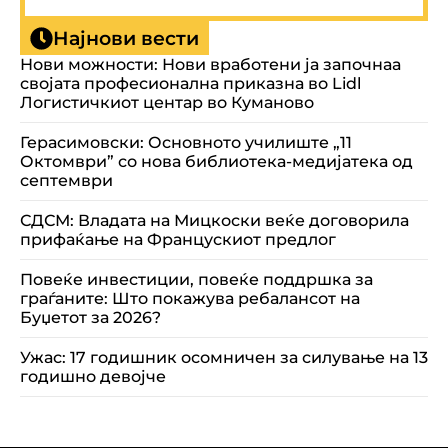
Најнови вести
Нови можности: Нови вработени ја започнаа
својата професионална приказна во Lidl
Логистичкиот центар во Куманово
Герасимовски: Основното училиште „11
Октомври” со нова библиотека-медијатека од
септември
СДСМ: Владата на Мицкоски веќе договорила
прифаќање на Францускиот предлог
Повеќе инвестиции, повеќе поддршка за
граѓаните: Што покажува ребалансот на
Буџетот за 2026?
Ужас: 17 годишник осомничен за силување на 13
годишно девојче