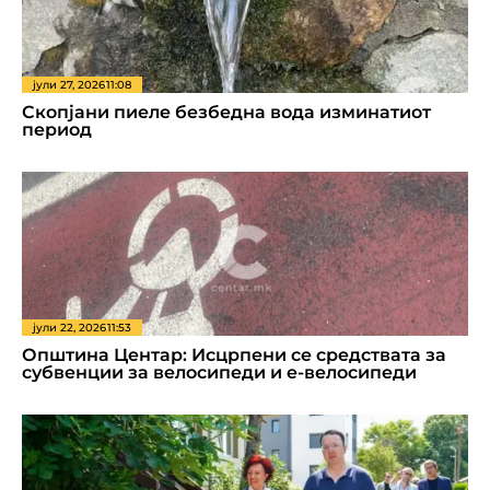
јули 27, 2026
11:08
Скопјани пиеле безбедна вода изминатиот
период
јули 22, 2026
11:53
Општина Центар: Исцрпени се средствата за
субвенции за велосипеди и е-велосипеди