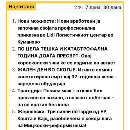
Најчитано
24ч
7 дена
30 дена
Нови можности: Нови вработени ја
започнаа својата професионална
приказна во Lidl Логистичкиот центар во
Куманово
ПО ЦЕЛА ТЕШКА И КАТАСТРОФАЛНА
ГОДИНА ДОАЃА ПРЕСВРТ: Овој
хороскопски знак ќе се издигне во август
ЖАЛЕН ДЕН ВО СКОПЈЕ: Итната помош
констатирала смрт кај 37-годишна жена –
наредена обдукција
Трагедија: Почина маж – откако бил
прегазен со возило, а возачот побегнал –
па се вратил без кола
Жерновски: Три силни потврди од ЕУ,
Кошта и Вајц, разобличена е секоја лага
на Мицкоски-реформи нема!