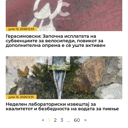
јули 13, 2026
12:33
Герасимовски: Започна исплатата на
субвенциите за велосипеди, повикот за
дополнителна опрема е сè уште активен
јули 13, 2026
12:31
Неделен лабораториски извештај за
квалитетот и безбедноста на водата за пиење
<
1
2
3
…
60
>