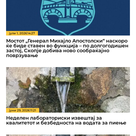
јули 1, 2026
14:27
Мостот „Генерал Михајло Апостолски“ наскоро
ќе биде ставен во функција – по долгогодишен
застој, Скопје добива ново сообраќајно
поврзување
јуни 29, 2026
11:21
Неделен лабораториски извештај за
квалитетот и безбедноста на водата за пиење