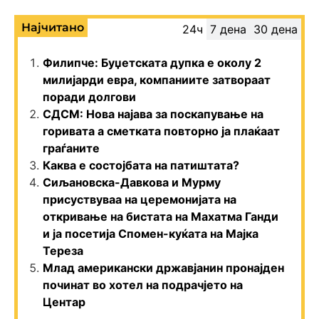
Најчитано
24ч
7 дена
30 дена
Филипче: Буџетската дупка е околу 2
милијарди евра, компаниите затвораат
поради долгови
СДСМ: Нова најава за поскапување на
горивата а сметката повторно ја плаќаат
граѓаните
Каква е состојбата на патиштата?
Сиљановска-Давкова и Мурму
присуствуваа на церемонијата на
откривање на бистата на Махатма Ганди
и ја посетија Спомен-куќата на Мајка
Тереза
Млад американски државјанин пронајден
починат во хотел на подрачјето на
Центар