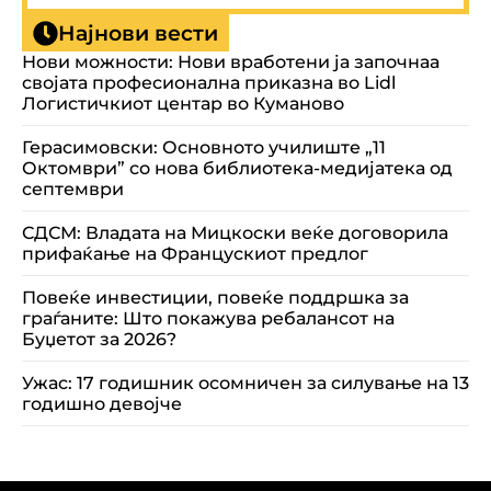
Најнови вести
Нови можности: Нови вработени ја започнаа
својата професионална приказна во Lidl
Логистичкиот центар во Куманово
Герасимовски: Основното училиште „11
Октомври” со нова библиотека-медијатека од
септември
СДСМ: Владата на Мицкоски веќе договорила
прифаќање на Францускиот предлог
Повеќе инвестиции, повеќе поддршка за
граѓаните: Што покажува ребалансот на
Буџетот за 2026?
Ужас: 17 годишник осомничен за силување на 13
годишно девојче