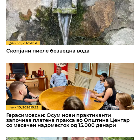
јуни 22, 2026
11:31
Скопјани пиеле безведна вода
јуни 10, 2026
10:23
Герасимовски: Осум нови практиканти
започнаа платена пракса во Општина Центар
со месечен надоместок од 15.000 денари