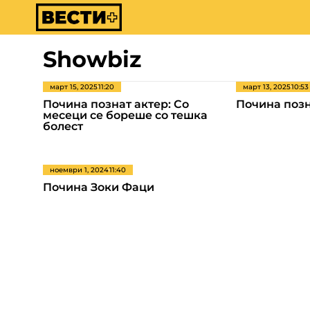
Showbiz
март 15, 2025
11:20
март 13, 2025
10:53
Почина познат актер: Со
Почина поз
месеци се бореше со тешка
болест
ноември 1, 2024
11:40
Почина Зоки Фаци