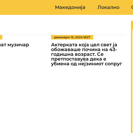
Македонија
Локално
декември 15, 2024
18:27
нат музичар
Актерката која цел свет ја
обожаваше почина на 43-
годишна возраст. Се
претпоставува дека е
убиена од нејзиниот сопруг