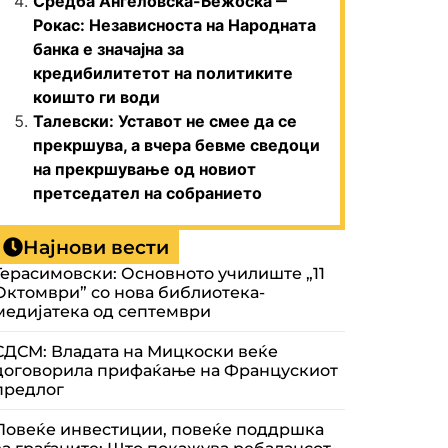
Средба Ангеловска-Бежоска ‒
Рокас: Независноста на Народната
банка е значајна за
кредибилитетот на политиките
коишто ги води
Талевски: Уставот не смее да се
прекршува, а вчера бевме сведоци
на прекршување од новиот
претседател на собранието
Најнови вести
Герасимовски: Основното училиште „11
Октомври” со нова библиотека-
медијатека од септември
СДСМ: Владата на Мицкоски веќе
договорила прифаќање на Францускиот
предлог
Повеќе инвестиции, повеќе поддршка