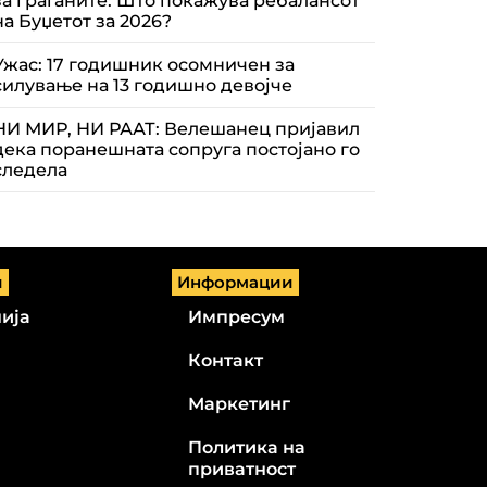
за граѓаните: Што покажува ребалансот
на Буџетот за 2026?
Ужас: 17 годишник осомничен за
силување на 13 годишно девојче
НИ МИР, НИ РААТ: Велешанец пријавил
дека поранешната сопруга постојано го
следела
и
Информации
ија
Импресум
Контакт
Маркетинг
Политика на
приватност