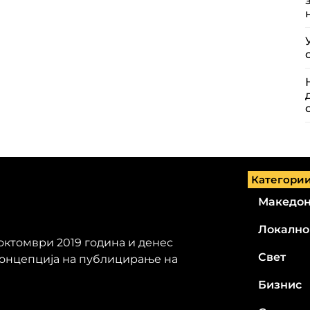
Категори
Македон
Локално
 октомври 2019 година и денес
Свет
концепција на публицирање на
Бизнис