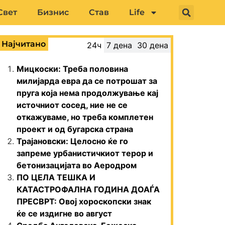
Свет
Бизнис
Став
Life
Најчитано
24ч
7 дена
30 дена
Мицкоски: Треба половина
милијарда евра да се потрошат за
пруга која нема продолжување кај
источниот сосед, ние не се
откажуваме, но треба комплетен
проект и од бугарска страна
Трајановски: Целосно ќе го
запреме урбанистичкиот терор и
бетонизацијата во Аеродром
ПО ЦЕЛА ТЕШКА И
КАТАСТРОФАЛНА ГОДИНА ДОАЃА
ПРЕСВРТ: Овој хороскопски знак
ќе се издигне во август