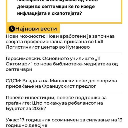
денари во септември ќе го изеде
инфлацијата и скапотијата?
Најнови вести
Нови можности: Нови вработени ја започнаа
својата професионална приказна во Lidl
Логистичкиот центар во Куманово
Герасимовски: Основното училиште „11
Октомври” со нова библиотека-медијатека од
септември
СДСМ: Владата на Мицкоски веќе договорила
прифаќање на Францускиот предлог
Повеќе инвестиции, повеќе поддршка за
граѓаните: Што покажува ребалансот на
Буџетот за 2026?
Ужас: 17 годишник осомничен за силување на 13
годишно девојче