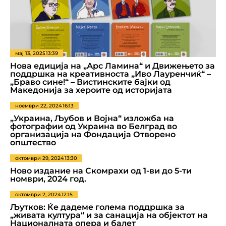
мај 13, 2025
13:39
Нова едиција на „Арс Ламина“ и Движењето за
поддршка на креативноста „Иво Лауренчиќ“ –
„Браво сине!“ – Вистинските бајки од
Македонија за хероите од историјата
ноември 22, 2024
16:13
„Украина, Љубов и Војна“ изложба на
фотографии од Украина во Белград во
организација на Фондација Отворено
општество
октомври 29, 2024
13:30
Ново издание на Скомрахи од 1-ви до 5-ти
номври, 2024 год.
октомври 2, 2024
12:15
Љутков: Ќе дадеме голема поддршка за
„живата култура“ и за санација на објектот на
Националната опера и балет