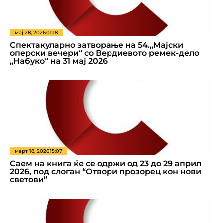
мај 28, 2026
01:18
Спектакуларно затворање на 54.„Мајски
оперски вечери“ со Вердиевото ремек-дело
„Набуко“ на 31 мај 2026
март 18, 2026
15:07
Саем на книга ќе се одржи од 23 до 29 април
2026, под слоган “Отвори прозорец кон нови
светови”