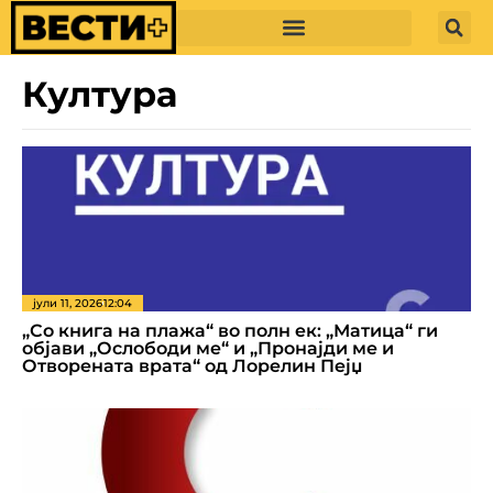
Култура
јули 11, 2026
12:04
„Со книга на плажа“ во полн ек: „Матица“ ги
објави „Ослободи ме“ и „Пронајди ме и
Отворената врата“ од Лорелин Пејџ