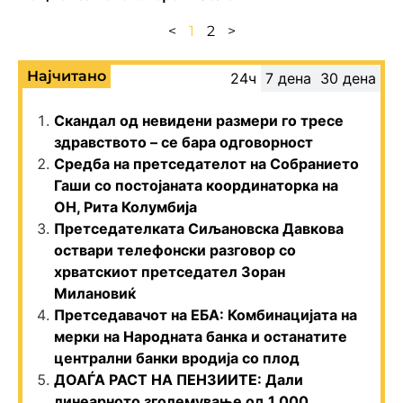
<
1
2
>
Најчитано
24ч
7 дена
30 дена
Скандал од невидени размери го тресе
здравството – се бара одговорност
Средба на претседателот на Собранието
Гаши со постојаната координаторка на
ОН, Рита Колумбија
Претседателката Сиљановска Давкова
оствари телефонски разговор со
хрватскиот претседател Зоран
Милановиќ
Претседавачот на ЕБА: Комбинацијата на
мерки на Народната банка и останатите
централни банки вродија со плод
ДОАЃА РАСТ НА ПЕНЗИИТЕ: Дали
линеарното зголемување од 1.000