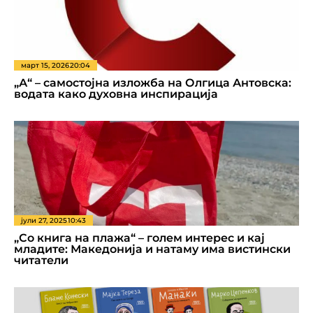
март 15, 2026
20:04
„А“ – самостојна изложба на Олгица Антовска:
водата како духовна инспирација
јули 27, 2025
10:43
„Со книга на плажа“ – голем интерес и кај
младите: Македонија и натаму има вистински
читатели