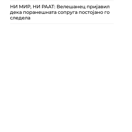
НИ МИР, НИ РААТ: Велешанец пријавил
дека поранешната сопруга постојано го
следела