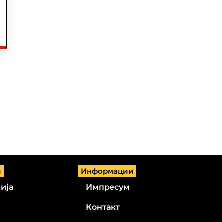
и
Информации
ија
Импресум
Контакт