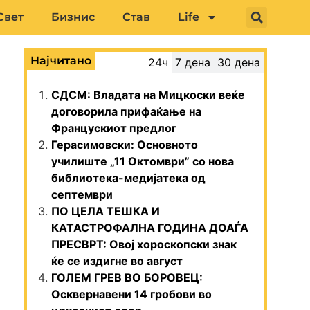
Свет
Бизнис
Став
Life
Најчитано
24ч
7 дена
30 дена
СДСМ: Владата на Мицкоски веќе
договорила прифаќање на
Францускиот предлог
Герасимовски: Основното
училиште „11 Октомври” со нова
библиотека-медијатека од
септември
ПО ЦЕЛА ТЕШКА И
КАТАСТРОФАЛНА ГОДИНА ДОАЃА
ПРЕСВРТ: Овој хороскопски знак
ќе се издигне во август
ГОЛЕМ ГРЕВ ВО БОРОВЕЦ:
Осквернавени 14 гробови во