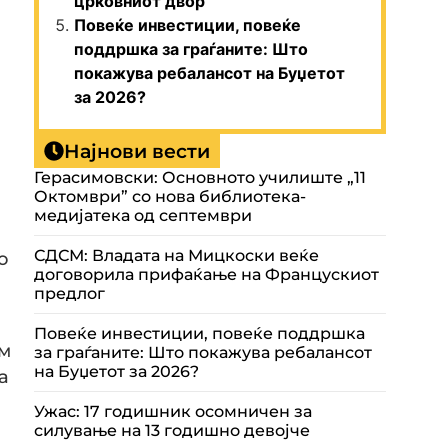
црковниот двор
Повеќе инвестиции, повеќе
поддршка за граѓаните: Што
покажува ребалансот на Буџетот
за 2026?
Најнови вести
Герасимовски: Основното училиште „11
Октомври” со нова библиотека-
медијатека од септември
СДСМ: Владата на Мицкоски веќе
о
договорила прифаќање на Францускиот
предлог
Повеќе инвестиции, повеќе поддршка
ам
за граѓаните: Што покажува ребалансот
на Буџетот за 2026?
а
Ужас: 17 годишник осомничен за
силување на 13 годишно девојче