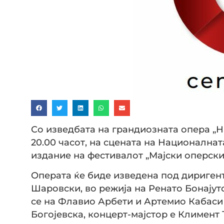
Со изведбата на грандиозната опера „На
20.00 часот, на сцената на Националнат
издание на фестивалот „Мајски оперски
Операта ќе биде изведена под диригент
Шаровски, во режија на Ренато Бонајуто
се на Флавио Арбети и Артемио Кабаси 
Богојевска, концерт-мајстор е Климент 