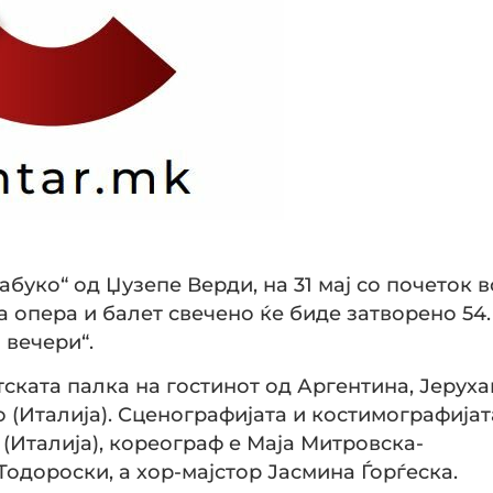
буко“ од Џузепе Верди, на 31 мај со почеток в
а опера и балет свечено ќе биде затворено 54.
 вечери“.
ската палка на гостинот од Аргентина, Јерух
 (Италија). Сценографијата и костимографијат
(Италија), кореограф е Маја Митровска-
Тодороски, а хор-мајстор Јасмина Ѓорѓеска.