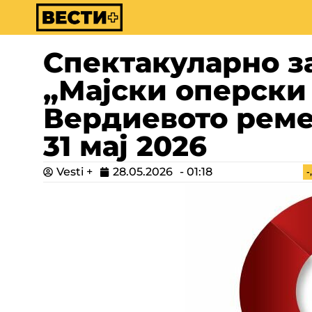
Спектакуларно з
„Мајски оперски
Вердиевото реме
31 мај 2026
Vesti +
28.05.2026
-
01:18
-