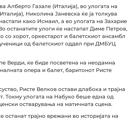
ва Алберто Газале (Италија), во улогата на
Италија), Николина Јаневска ќе ја толкува
настапи како Исмаил, а во улогата на Захарие
Во останатите улоги ќе настапат Диме Петров,
о со хорот, оркестарот и балетскиот ансамбл
и ученици од балетскиот оддел при ДМБУЦ
пе Верди, ќе биде посветена на неодамна
налната опера и балет, баритонот Ристе
суство, Ристе Велков остави длабока и трајна
т. Токму улогата на Набуко беше една од
сценски остварувања на матичната сцена.
е останат трајно врежани во историјата на