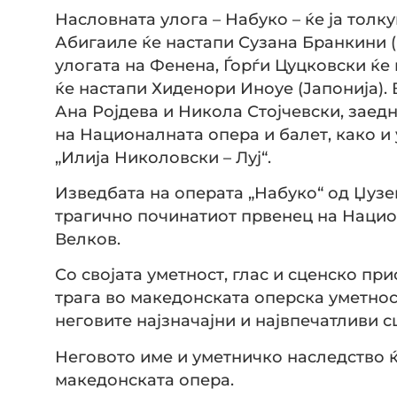
Насловната улога – Набуко – ќе ја толку
Абигаиле ќе настапи Сузана Бранкини (
улогата на Фенена, Ѓорѓи Цуцковски ќе 
ќе настапи Хиденори Иноуе (Јапонија). 
Ана Ројдева и Никола Стојчевски, заедн
на Националната опера и балет, како 
„Илија Николовски – Луј“.
Изведбата на операта „Набуко“ од Џузе
трагично починатиот првенец на Нацио
Велков.
Со својата уметност, глас и сценско при
трага во македонската оперска уметнос
неговите најзначајни и највпечатливи 
Неговото име и уметничко наследство ќ
македонската опера.