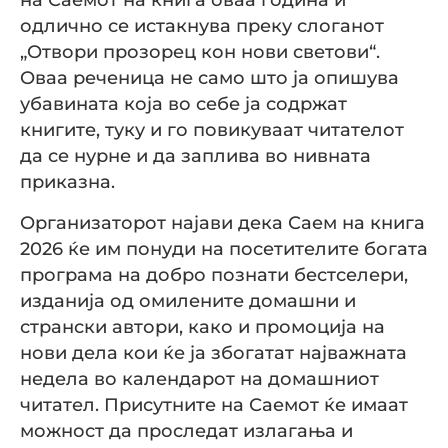
одлично се истакнува преку слоганот
„Отвори прозорец кон нови светови“.
Оваа реченица не само што ја опишува
убавината која во себе ја содржат
книгите, туку и го повикуваат читателот
да се нурне и да заплива во нивната
приказна.
Организаторот најави дека Саем на книга
2026 ќе им понуди на посетителите богата
програма на добро познати бестселери,
изданија од омилените домашни и
странски автори, како и промоција на
нови дела кои ќе ја збогатат најважната
недела во календарот на домашниот
читател. Присутните на Саемот ќе имаат
можност да проследат излагања и