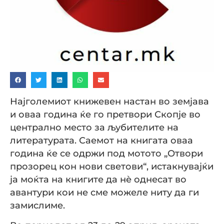
Најголемиот книжевен настан во земјава
и оваа година ќе го претвори Скопје во
централно место за љубителите на
литературата. Саемот на книгата оваа
година ќе се одржи под мотото „Отвори
прозорец кон нови светови“, истакнувајќи
ја моќта на книгите да нѐ однесат во
авантури кои не сме можеле ниту да ги
замислиме.