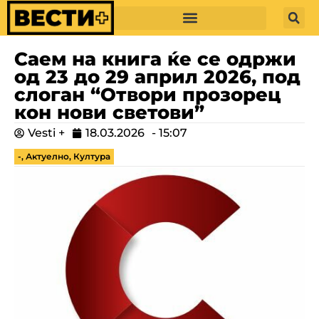
Саем на книга ќе се одржи
од 23 до 29 април 2026, под
слоган “Отвори прозорец
кон нови светови”
Vesti +
18.03.2026
-
15:07
-
,
Актуелно
,
Култура