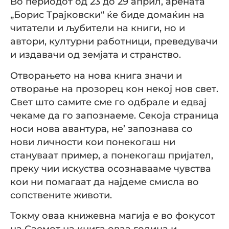
Во периодот од 23 до 29 април, арената
„Борис Трајковски“ ќе биде домаќин на
читатели и љубители на книги, но и
автори, културни работници, преведувачи
и издавачи од земјата и странство.
Отворањето на нова книга значи и
отворање на прозорец кон некој нов свет.
Свет што самите сме го одбрале и едвај
чекаме да го запознаеме. Секоја страница
носи нова авантура, не’ запознава со
нови личности кои понекогаш ни
стануваат пример, а понекогаш пријател,
преку чии искуства осознавaаме чувства
кои ни помагаат да најдеме смисла во
сопствените животи.
Токму оваа книжевна магија е во фокусот
на Саемот на книга оваа година и