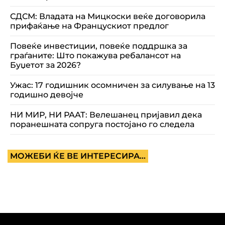
СДСМ: Владата на Мицкоски веќе договорила
прифаќање на Францускиот предлог
Повеќе инвестиции, повеќе поддршка за
граѓаните: Што покажува ребалансот на
Буџетот за 2026?
Ужас: 17 годишник осомничен за силување на 13
годишно девојче
НИ МИР, НИ РААТ: Велешанец пријавил дека
поранешната сопруга постојано го следела
МОЖЕБИ ЌЕ ВЕ ИНТЕРЕСИРА...