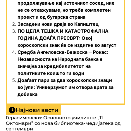
продолжување кај источниот сосед, ние
не се откажуваме, но треба комплетен
проект и од бугарска страна
Засадени нови дрвја во Капиштец
ПО ЦЕЛА ТЕШКА И КАТАСТРОФАЛНА
ГОДИНА ДОАЃА ПРЕСВРТ: Овој
хороскопски знак ќе се издигне во август
Средба Ангеловска-Бежоска ‒ Рокас:
Независноста на Народната банка е
значајна за кредибилитетот на
политиките коишто ги води
Доаѓаат пари за два хороскопски знаци
во јули: Универзумот им отвора врата за
добивка
Најнови вести
Герасимовски: Основното училиште „11
Октомври” со нова библиотека-медијатека од
септември