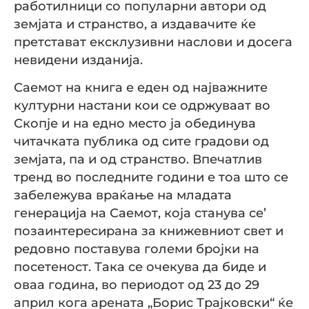
работилници со популарни автори од
земјата и странство, а издавачите ќе
претстават ексклузивни наслови и досега
невидени изданија.
Саемот на книга е еден од најважните
културни настани кои се одржуваат во
Скопје и на едно место ја обединува
читачката публика од сите градови од
земјата, па и од странство. Впечатлив
тренд во последните години е тоа што се
забележува враќање на младата
генерација на Саемот, која станува се’
позаинтересирана за книжевниот свет и
редовно поставува големи бројки на
посетеност. Така се очекува да биде и
оваа година, во периодот од 23 до 29
април кога арената „Борис Трајковски“ ќе