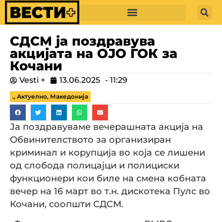
СДСМ ја поздравува
акцијата на ОЈО ГОК за
Кочани
Vesti +
13.06.2025
-
11:29
.
,
Актуелно
,
Македонија
Ја поздравуваме вечерашната акција на
Обвинителството за организиран
криминал и корупција во која се лишени
од слобода полицајци и полициски
функционери кои биле на смена кобната
вечер на 16 март во т.н. дискотека Пулс во
Кочани, соопшти СДСМ.