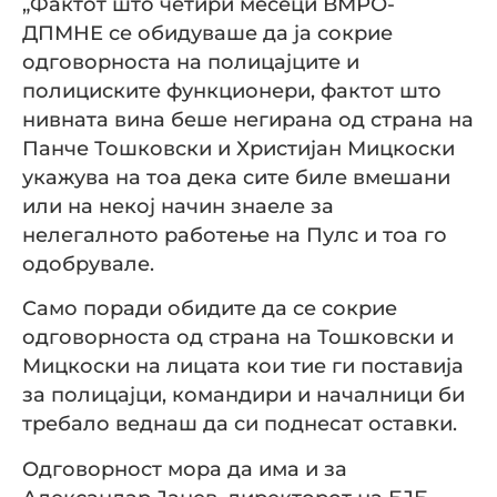
„Фактот што четири месеци ВМРО-
ДПМНЕ се обидуваше да ја сокрие
одговорноста на полицајците и
полициските функционери, фактот што
нивната вина беше негирана од страна на
Панче Тошковски и Христијан Мицкоски
укажува на тоа дека сите биле вмешани
или на некој начин знаеле за
нелегалното работење на Пулс и тоа го
одобрувале.
Само поради обидите да се сокрие
одговорноста од страна на Тошковски и
Мицкоски на лицата кои тие ги поставија
за полицајци, командири и началници би
требало веднаш да си поднесат оставки.
Одговорност мора да има и за