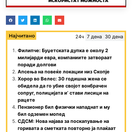
ИСКОРИСТАТ МОЖНОСТА
Најчитано
24ч
7 дена
30 дена
Филипче: Буџетската дупка е околу 2
милијарди евра, компаниите затвораат
поради долгови
Апсења на повеќе локации низ Скопје
Хорор во Велес: 30 годишна жена се
обидела да го убие својот вонбрачен
сопруг, полицијата и’ стави лисици на
рацете
Пензионер бил физички нападнат и му
бил одземен мопед
СДСМ: Нова најава за поскапување на
горивата а сметката повторно ја плаќаат