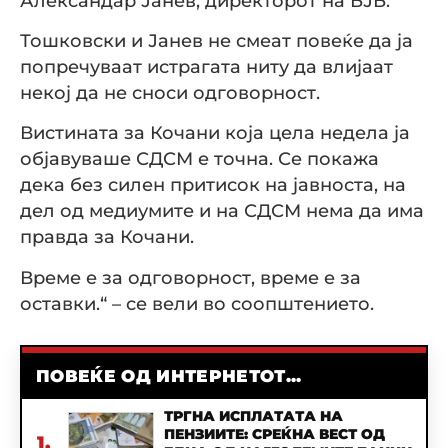
Александар Јанев, директорот на БЈБ.
Тошковски и Јанев не смеат повеќе да ја
попречуваат истрагата ниту да влијаат
некој да не сноси одговорност.
Вистината за Кочани која цела недела ја
објавуваше СДСМ е точна. Се покажа
дека без силен притисок на јавноста, на
дел од медиумите и на СДСМ нема да има
правда за Кочани.
Време е за одговорност, време е за
оставки.“ – се вели во соопштението.
ПОВЕЌЕ ОД ИНТЕРНЕТОТ...
ТРГНА ИСПЛАТАТА НА
ПЕНЗИИТЕ: СРЕЌНА ВЕСТ ОД
1.