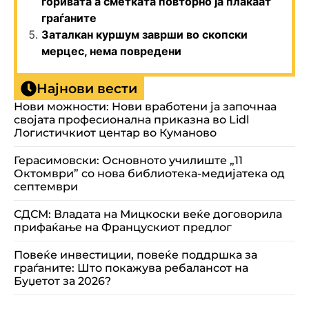
горивата а сметката повторно ја плаќаат
граѓаните
Заталкан куршум заврши во скопски
мерцес, нема повредени
Најнови вести
Нови можности: Нови вработени ја започнаа
својата професионална приказна во Lidl
Логистичкиот центар во Куманово
Герасимовски: Основното училиште „11
Октомври” со нова библиотека-медијатека од
септември
СДСМ: Владата на Мицкоски веќе договорила
прифаќање на Францускиот предлог
Повеќе инвестиции, повеќе поддршка за
граѓаните: Што покажува ребалансот на
Буџетот за 2026?