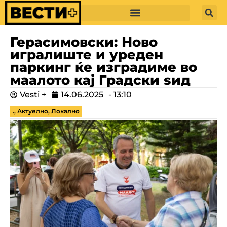
Герасимовски: Ново
игралиште и уреден
паркинг ќе изградиме во
маалото кај Градски ѕид
Vesti +
14.06.2025
-
13:10
.
,
Актуелно
,
Локално