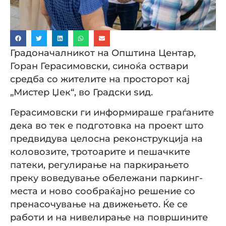
Градоначалникот на Општина Центар,
Горан Герасимовски, синоќа оствари
средба со жителите на просторот кај
„Мистер Џек“, во Градски ѕид.
Герасимовски ги информираше граѓаните
дека во тек е подготовка на проект што
предвидува целосна реконструкција на
коловозите, тротоарите и пешачките
патеки, регулирање на паркирањето
преку воведување обележани паркинг-
места и ново сообраќајно решение со
пренасочување на движењето. Ќе се
работи и на нивелирање на површините