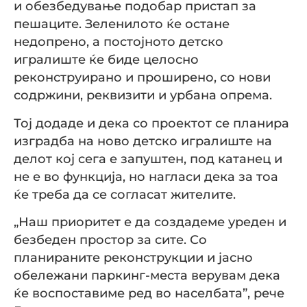
и обезбедување подобар пристап за
пешаците. Зеленилото ќе остане
недопрено, а постојното детско
игралиште ќе биде целосно
реконструирано и проширено, со нови
содржини, реквизити и урбана опрема.
Тој додаде и дека со проектот се планира
изградба на ново детско игралиште на
делот кој сега е запуштен, под катанец и
не е во функција, но нагласи дека за тоа
ќе треба да се согласат жителите.
„Наш приоритет е да создадеме уреден и
безбеден простор за сите. Со
планираните реконструкции и јасно
обележани паркинг-места верувам дека
ќе воспоставиме ред во населбата”, рече