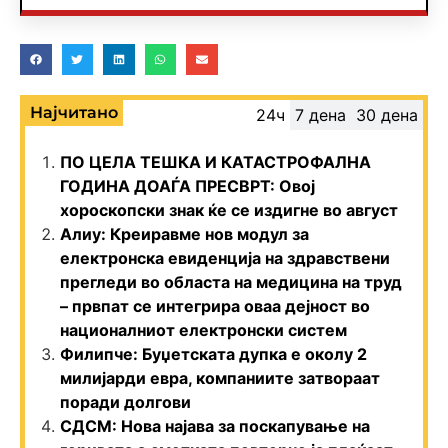
Најчитано
24ч
7 дена
30 дена
ПО ЦЕЛА ТЕШКА И КАТАСТРОФАЛНА
ГОДИНА ДОАЃА ПРЕСВРТ: Овој
хороскопски знак ќе се издигне во август
Алиу: Креиравме нов модул за
електронска евиденција на здравствени
прегледи во областа на медицина на труд
– првпат се интегрира оваа дејност во
националниот електронски систем
Филипче: Буџетската дупка е околу 2
милијарди евра, компаниите затвораат
поради долгови
СДСМ: Нова најава за поскапување на