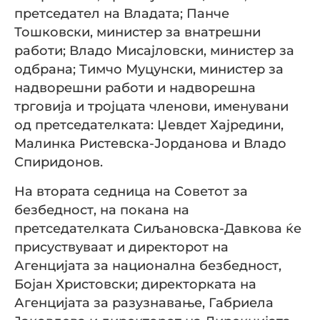
претседател на Владата; Панче
Тошковски, министер за внатрешни
работи; Владо Мисајловски, министер за
одбрана; Тимчо Муцунски, министер за
надворешни работи и надворешна
трговија и тројцата членови, именувани
од претседателката: Џевдет Хајредини,
Малинка Ристевска-Јорданова и Владо
Спиридонов.
На втората седница на Советот за
безбедност, на покана на
претседателката Сиљановска-Давкова ќе
присуствуваат и директорот на
Агенцијата за национална безбедност,
Бојан Христовски; директорката на
Агенцијата за разузнавање, Габриела