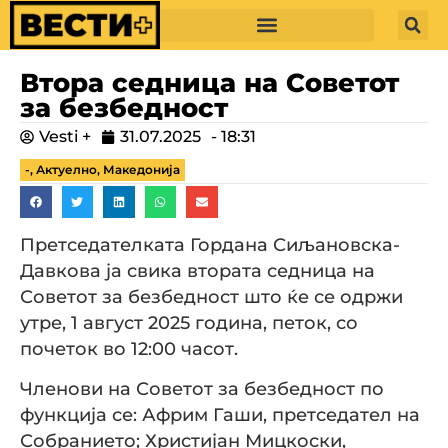
Втора седница на Советот
за безбедност
Vesti +
31.07.2025
-
18:31
-
,
Актуелно
,
Македонија
Претседателката Гордана Сиљановска-
Давкова ја свика втората седница на
Советот за безбедност што ќе се одржи
утре, 1 август 2025 година, петок, со
почеток во 12:00 часот.
Членови на Советот за безбедност по
функција се: Африм Гаши, претседател на
Собранието; Христијан Мицкоски,