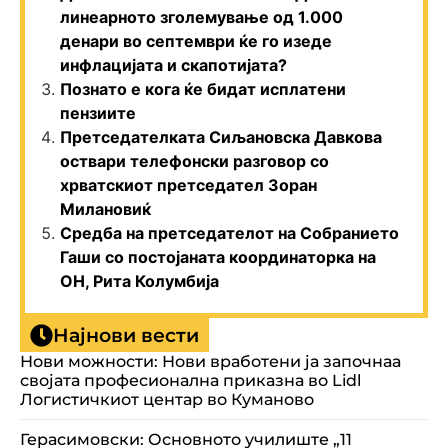
линеарното зголемување од 1.000
денари во септември ќе го изеде
инфлацијата и скапотијата?
Познато е кога ќе бидат исплатени
пензиите
Претседателката Сиљановска Давкова
оствари телефонски разговор со
хрватскиот претседател Зоран
Милановиќ
Средба на претседателот на Собранието
Гаши со постојаната координаторка на
ОН, Рита Колумбија
Најнови вести
Нови можности: Нови вработени ја започнаа
својата професионална приказна во Lidl
Логистичкиот центар во Куманово
Герасимовски: Основното училиште „11