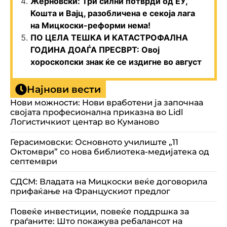
Жерновски: Три силни потврди од ЕУ,
Кошта и Вајц, разобличена е секоја лага
на Мицкоски-реформи нема!
ПО ЦЕЛА ТЕШКА И КАТАСТРОФАЛНА
ГОДИНА ДОАЃА ПРЕСВРТ: Овој
хороскопски знак ќе се издигне во август
Најнови вести
Нови можности: Нови вработени ја започнаа
својата професионална приказна во Lidl
Логистичкиот центар во Куманово
Герасимовски: Основното училиште „11
Октомври” со нова библиотека-медијатека од
септември
СДСМ: Владата на Мицкоски веќе договорила
прифаќање на Францускиот предлог
Повеќе инвестиции, повеќе поддршка за
граѓаните: Што покажува ребалансот на