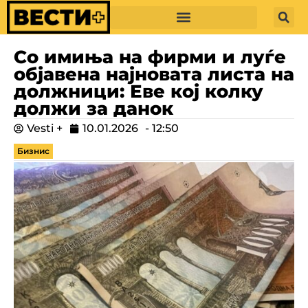
Со имиња на фирми и луѓе
објавена најновата листа на
должници: Еве кој колку
должи за данок
Vesti +
10.01.2026
-
12:50
Бизнис