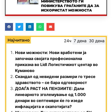
МИНИСТЕРСТВОТО ГИ
ПОВИКУВА ГРАЃАНИТЕ ДА ЈА
ИСКОРИСТАТ МОЖНОСТА
Најчитано
24ч
7 дена
30 дена
Нови можности: Нови вработени ја
започнаа својата професионална
приказна во Lidl Логистичкиот центар во
Куманово
Скандал од невидени размери го тресе
здравството – се бара одговорност
ДОАЃА РАСТ НА ПЕНЗИИТЕ: Дали
линеарното зголемување од 1.000
денари во септември ќе го изеде
инфлацијата и скапотијата?