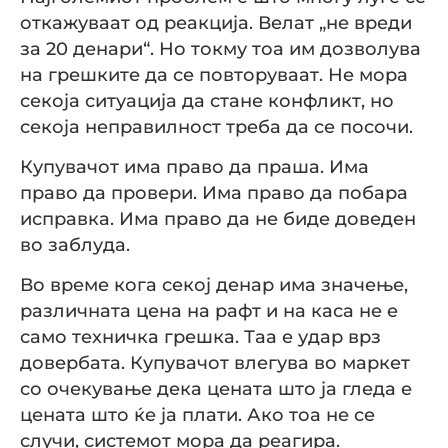
откажуваат од реакција. Велат „не вреди
за 20 денари“. Но токму тоа им дозволува
на грешките да се повторуваат. Не мора
секоја ситуација да стане конфликт, но
секоја неправилност треба да се посочи.
Купувачот има право да праша. Има
право да провери. Има право да побара
исправка. Има право да не биде доведен
во заблуда.
Во време кога секој денар има значење,
различната цена на рафт и на каса не е
само техничка грешка. Таа е удар врз
довербата. Купувачот влегува во маркет
со очекување дека цената што ја гледа е
цената што ќе ја плати. Ако тоа не се
случи, системот мора да реагира.