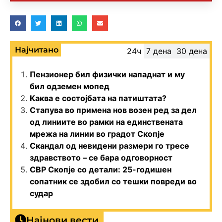
Најчитано
24ч
7 дена
30 дена
Пензионер бил физички нападнат и му
бил одземен мопед
Каква е состојбата на патиштата?
Стапува во примена нов возен ред за дел
од линиите во рамки на единствената
мрежа на линии во градот Скопје
Скандал од невидени размери го тресе
здравството – се бара одговорност
СВР Скопје со детали: 25-годишен
сопатник се здобил со тешки повреди во
судар
Најнови вести