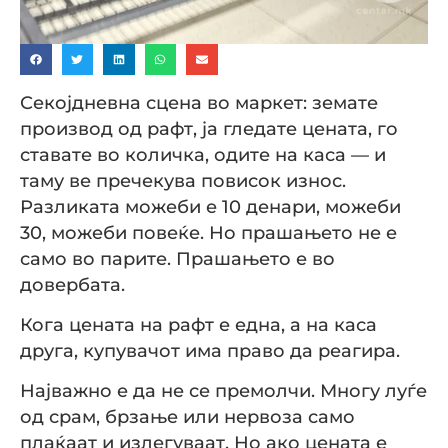
Секојдневна сцена во маркет: земате
производ од рафт, ја гледате цената, го
ставате во количка, одите на каса — и
таму ве пречекува повисок износ.
Разликата можеби е 10 денари, можеби
30, можеби повеќе. Но прашањето не е
само во парите. Прашањето е во
довербата.
Кога цената на рафт е една, а на каса
друга, купувачот има право да реагира.
Најважно е да не се премолчи. Многу луѓе
од срам, брзање или нервоза само
плаќаат и излегуваат. Но ако цената е