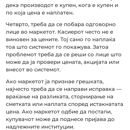
дека производот е купен, кога е купен и
по која цена е наплатен.
Четврто, треба да се побара одговорно
лице во маркетот. Касиерот често не е
виновен за цените. Тој само го наплаќа
тоа што системот го покажува. Затоа
проблемот треба да се реши со лице што
може да ја провери цената, акцијата или
внесот во системот.
Ако маркетот ја признае грешката,
најчесто треба да се направи исправка —
враќање на разликата, сторнирање на
сметката или наплата според истакнатата
цена. Ако маркетот одбие да постапи,
купувачот може да поднесе пријава до
надлежните институции.