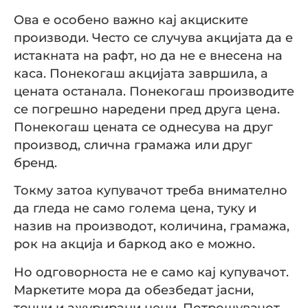
Ова е особено важно кај акциските
производи. Често се случува акцијата да е
истакната на рафт, но да не е внесена на
каса. Понекогаш акцијата завршила, а
цената останала. Понекогаш производите
се погрешно наредени пред друга цена.
Понекогаш цената се однесува на друг
производ, слична грамажа или друг
бренд.
Токму затоа купувачот треба внимателно
да гледа не само голема цена, туку и
назив на производот, количина, грамажа,
рок на акција и баркод ако е можно.
Но одговорноста не е само кај купувачот.
Маркетите мора да обезбедат јасни,
точни и ажурирани цени. Потрошувачот