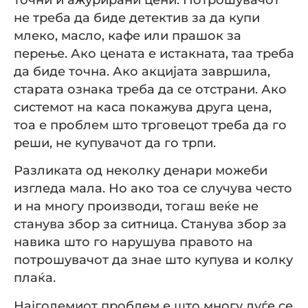
не треба да биде детектив за да купи
млеко, масло, кафе или прашок за
перење. Ако цената е истакната, таа треба
да биде точна. Ако акцијата завршила,
старата ознака треба да се отстрани. Ако
системот на каса покажува друга цена,
тоа е проблем што трговецот треба да го
реши, не купувачот да го трпи.
Разликата од неколку денари можеби
изгледа мала. Но ако тоа се случува често
и на многу производи, тогаш веќе не
станува збор за ситница. Станува збор за
навика што го нарушува правото на
потрошувачот да знае што купува и колку
плаќа.
Најголемиот проблем е што многу луѓе се