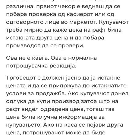
различна, првиот чекор е веднаш да се
побара проверка од касиерот или од
одговорното лице во маркетот. Купувачот
треба мирно да каже дека на рафт била
истакната друга цена и да побара
производот да се провери.
Ова не е кавга. Ова е нормална
потрошувачка реакција.
Трговецот е должен јасно да ја истакне
цената и да се придржува до истакнатите
услови за продажба. Ако купувачот донел
одлука да купи производ затоа што на
рафт видел одредена цена, тогаш таа
цена била клучна информација за
купувањето. Ако на каса се појави друга
цена, потрошувачот може да биде