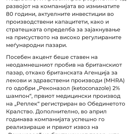
развојот на компанијата во изминатите
80 години, актуелните инвестиции во
производствени капацитети, како и
стратешката определба за зајакнување
на присуството на високо регулираните
меѓународни пазари.
Посебен акцент беше ставен на
неодамнешниот пробив на британскиот
пазар, откако британската Агенција за
лекови и здравствени производи (MHRA)
го одобри „Реконазол (ketoconazole) 2%
шампон“, првиот медицински производ
на „Реплек“ регистриран во Обединетото
Кралство. Дополнително, во април
годинава компанијата успешно го
реализираше и првиот извоз на