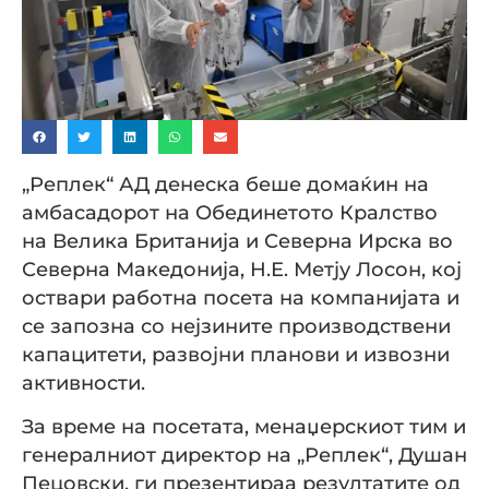
„Реплек“ АД денеска беше домаќин на
амбасадорот на Обединетото Кралство
на Велика Британија и Северна Ирска во
Северна Македонија, Н.Е. Метју Лосон, кој
оствари работна посета на компанијата и
се запозна со нејзините производствени
капацитети, развојни планови и извозни
активности.
За време на посетата, менаџерскиот тим и
генералниот директор на „Реплек“, Душан
Пецовски, ги презентираа резултатите од