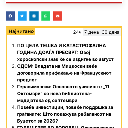
Најчитано
24ч
7 дена
30 дена
ПО ЦЕЛА ТЕШКА И КАТАСТРОФАЛНА
ГОДИНА ДОАЃА ПРЕСВРТ: Овој
хороскопски знак ќе се издигне во август
СДСМ: Владата на Мицкоски веќе
договорила прифаќање на Францускиот
предлог
Герасимовски: Основното училиште „11
Октомври” со нова библиотека-
медијатека од септември
Повеќе инвестиции, повеќе поддршка за
граѓаните: Што покажува ребалансот на
Буџетот за 2026?
ГОЛЕМ ГРЕВ ВО БОРОВЕЦ: Осквернавени