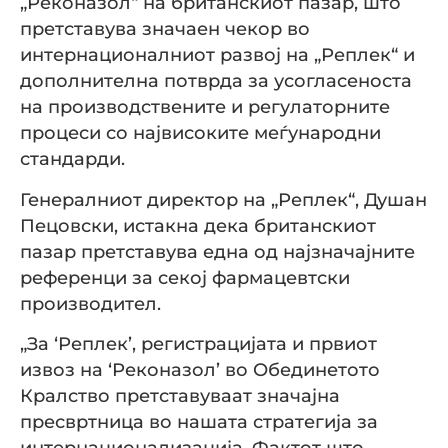
„Реконазол“ на британскиот пазар, што
претставува значаен чекор во
интернационалниот развој на „Реплек“ и
дополнителна потврда за усогласеноста
на производствените и регулаторните
процеси со највисоките меѓународни
стандарди.
Генералниот директор на „Реплек“, Душан
Пецовски, истакна дека британскиот
пазар претставува една од најзначајните
референци за секој фармацевтски
производител.
„За ‘Реплек’, регистрацијата и првиот
извоз на ‘Реконазол’ во Обединетото
Кралство претставуваат значајна
пресвртница во нашата стратегија за
интернационализација. Фактот што