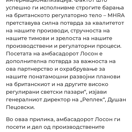
успешно ги исполнивме строгите барања
на британското регулаторно тело – MHRA
претставува силна потврда за квалитетот
на нашите производи, стручноста на
нашите тимови и зрелоста на нашите
производствени и регулаторни процеси.
Посетата на амбасадорот Лосон е
дополнителна потврда за важноста на
ова партнерство и охрабрување за
нашите понатамошни развојни планови
на британскиот и на другите високо
регулирани светски пазари“, изјави
генералниот директор на „Реплек“, Душан
Пецовски.
Во оваа прилика, амбасадорот Лосон ги
посети и дел од производствените