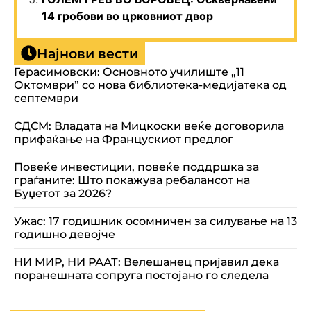
14 гробови во црковниот двор
Најнови вести
Герасимовски: Основното училиште „11
Октомври” со нова библиотека-медијатека од
септември
СДСМ: Владата на Мицкоски веќе договорила
прифаќање на Францускиот предлог
Повеќе инвестиции, повеќе поддршка за
граѓаните: Што покажува ребалансот на
Буџетот за 2026?
Ужас: 17 годишник осомничен за силување на 13
годишно девојче
НИ МИР, НИ РААТ: Велешанец пријавил дека
поранешната сопруга постојано го следела