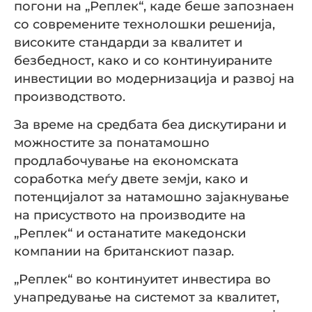
погони на „Реплек“, каде беше запознаен
со современите технолошки решенија,
високите стандарди за квалитет и
безбедност, како и со континуираните
инвестиции во модернизација и развој на
производството.
За време на средбата беа дискутирани и
можностите за понатамошно
продлабочување на економската
соработка меѓу двете земји, како и
потенцијалот за натамошно зајакнување
на присуството на производите на
„Реплек“ и останатите македонски
компании на британскиот пазар.
„Реплек“ во континуитет инвестира во
унапредување на системот за квалитет,