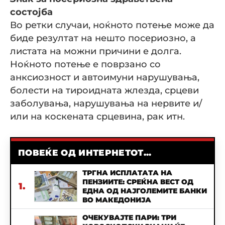
состојба
Во ретки случаи, ноќното потење може да
биде резултат на нешто посериозно, а
листата на можни причини е долга.
Ноќното потење е поврзано со
анксиозност и автоимуни нарушувања,
болести на тироидната жлезда, срцеви
заболувања, нарушувања на нервите и/
или на коскената срцевина, рак итн.
ПОВЕЌЕ ОД ИНТЕРНЕТОТ...
ТРГНА ИСПЛАТАТА НА
ПЕНЗИИТЕ: СРЕЌНА ВЕСТ ОД
1.
ЕДНА ОД НАЈГОЛЕМИТЕ БАНКИ
ВО МАКЕДОНИЈА
ОЧЕКУВАЈТЕ ПАРИ: ТРИ