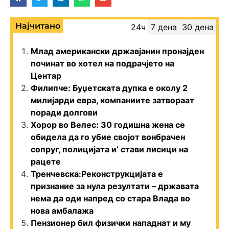
Најчитано
24ч
7 дена
30 дена
Млад американски државјанин пронајден
починат во хотел на подрачјето на
Центар
Филипче: Буџетската дупка е околу 2
милијарди евра, компаниите затвораат
поради долгови
Хорор во Велес: 30 годишна жена се
обидела да го убие својот вонбрачен
сопруг, полицијата и’ стави лисици на
рацете
Тренчевска:Реконструкцијата е
признание за нула резултати – државата
нема да оди напред со стара Влада во
нова амбалажа
Пензионер бил физички нападнат и му