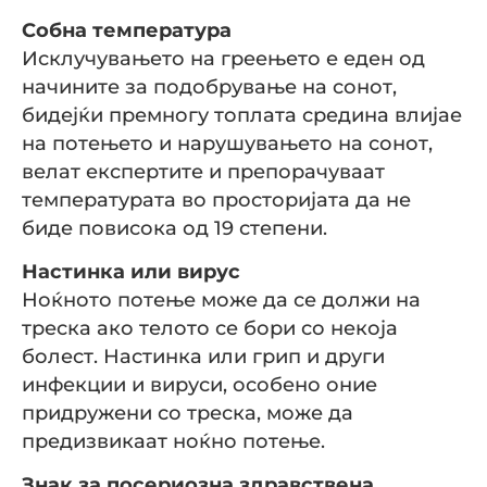
Собна температура
Исклучувањето на греењето е еден од
начините за подобрување на сонот,
бидејќи премногу топлата средина влијае
на потењето и нарушувањето на сонот,
велат експертите и препорачуваат
температурата во просторијата да не
биде повисока од 19 степени.
Настинка или вирус
Ноќното потење може да се должи на
треска ако телото се бори со некоја
болест. Настинка или грип и други
инфекции и вируси, особено оние
придружени со треска, може да
предизвикаат ноќно потење.
Знак за посериозна здравствена