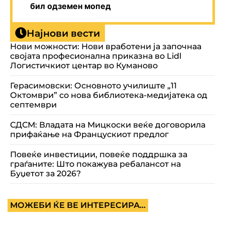
бил одземен мопед
Најнови вести
Нови можности: Нови вработени ја започнаа
својата професионална приказна во Lidl
Логистичкиот центар во Куманово
Герасимовски: Основното училиште „11
Октомври” со нова библиотека-медијатека од
септември
СДСМ: Владата на Мицкоски веќе договорила
прифаќање на Францускиот предлог
Повеќе инвестиции, повеќе поддршка за
граѓаните: Што покажува ребалансот на
Буџетот за 2026?
МОЖЕБИ ЌЕ ВЕ ИНТЕРЕСИРА...