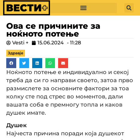
Ова се причините за
ноќното потење
Vesti +
15.06.2024
-
11:28
Здравје
Ноќното потење е индивидуално и секој
треба да си го направи своето, затоа прво
размислете за основните фактори за тоа
колку сте под стрес во моментов, дали
вашата соба е премногу топла и каков
душек имате.
Душек
Најчеста причина поради која душекот