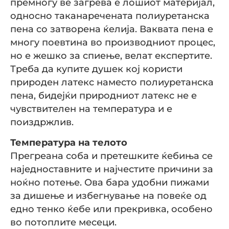
премногу ве загрева е лошиот материјал,
односно таканаречената полиуретанска
пена со затворена ќелија. Ваквата пена е
многу поевтина во производниот процес,
но е жешко за спиење, велат експертите.
Треба да купите душек кој користи
природен латекс наместо полиуретанска
пена, бидејќи природниот латекс не е
чувствителен на температура и е
поиздржлив.
Температура на телото
Прегреана соба и претешките ќебиња се
наједноставните и најчестите причини за
ноќно потење. Ова бара удобни пижами
за дишење и избегнување на повеќе од
едно тенко ќебе или прекривка, особено
во потоплите месеци.