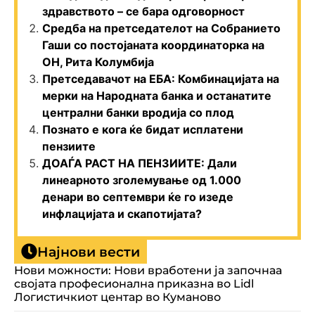
здравството – се бара одговорност
Средба на претседателот на Собранието
Гаши со постојаната координаторка на
ОН, Рита Колумбија
Претседавачот на ЕБА: Комбинацијата на
мерки на Народната банка и останатите
централни банки вродија со плод
Познато е кога ќе бидат исплатени
пензиите
ДОАЃА РАСТ НА ПЕНЗИИТЕ: Дали
линеарното зголемување од 1.000
денари во септември ќе го изеде
инфлацијата и скапотијата?
Најнови вести
Нови можности: Нови вработени ја започнаа
својата професионална приказна во Lidl
Логистичкиот центар во Куманово