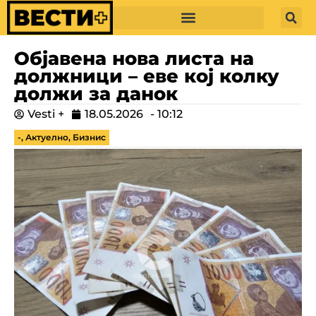
Објавена нова листа на
должници – еве кој колку
должи за данок
Vesti +
18.05.2026
-
10:12
-
,
Актуелно
,
Бизнис