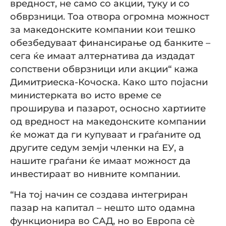
вредност, не само со акции, туку и со
обврзници. Тоа отвора огромна можност
за македонските компании кои тешко
обезбедуваат финансирање од банките –
сега ќе имаат алтернатива да издадат
сопствени обврзници или акции“ кажа
Димитриеска-Кочоска. Како што појасни
министерката во исто време се
проширува и пазарот, осносно хартиите
од вредност на македонските компании
ќе можат да ги купуваат и граѓаните од
другите седум земји членки на ЕУ, а
нашите граѓани ќе имаат можност да
инвестираат во нивните компании.
“На тој начин се создава интегриран
пазар на капитал – нешто што одамна
функционира во САД, но во Европа сè