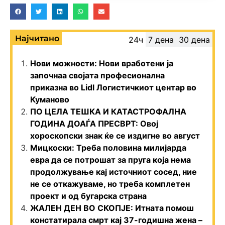
Најчитано
24ч
7 дена
30 дена
Нови можности: Нови вработени ја
започнаа својата професионална
приказна во Lidl Логистичкиот центар во
Куманово
ПО ЦЕЛА ТЕШКА И КАТАСТРОФАЛНА
ГОДИНА ДОАЃА ПРЕСВРТ: Овој
хороскопски знак ќе се издигне во август
Мицкоски: Треба половина милијарда
евра да се потрошат за пруга која нема
продолжување кај источниот сосед, ние
не се откажуваме, но треба комплетен
проект и од бугарска страна
ЖАЛЕН ДЕН ВО СКОПЈЕ: Итната помош
констатирала смрт кај 37-годишна жена –