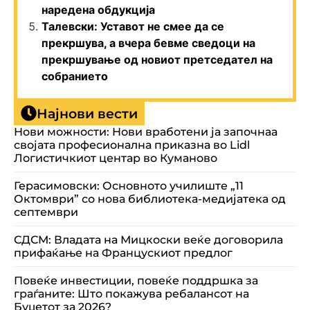
наредена обдукција
Талевски: Уставот не смее да се
прекршува, а вчера бевме сведоци на
прекршување од новиот претседател на
собранието
Најнови вести
Нови можности: Нови вработени ја започнаа
својата професионална приказна во Lidl
Логистичкиот центар во Куманово
Герасимовски: Основното училиште „11
Октомври” со нова библиотека-медијатека од
септември
СДСМ: Владата на Мицкоски веќе договорила
прифаќање на Францускиот предлог
Повеќе инвестиции, повеќе поддршка за
граѓаните: Што покажува ребалансот на
Буџетот за 2026?