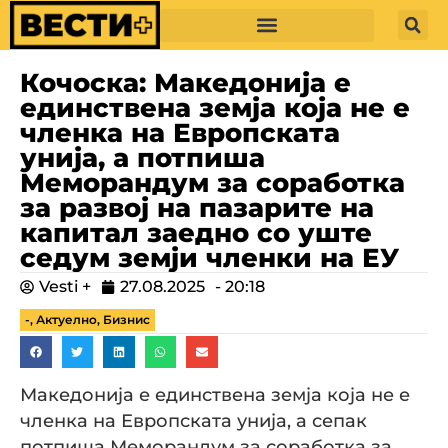
Кочоска: Македонија е
единствена земја која не е
членка на Европската
унија, a потпиша
Меморандум за соработка
за развој на пазарите на
капитал заедно со уште
седум земји членки на ЕУ
Vesti +
27.08.2025
-
20:18
-
,
Актуелно
,
Бизнис
Македонија е единствена земја која не е
членка на Европската унија, а сепак
потпиша Меморандум за соработка за