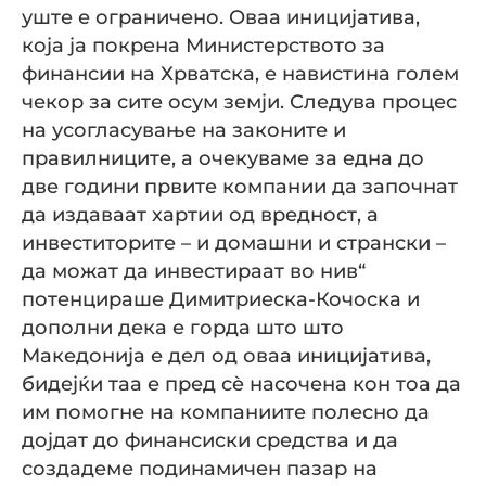
уште е ограничено. Оваа иницијатива,
која ја покрена Министерството за
финансии на Хрватска, е навистина голем
чекор за сите осум земји. Следува процес
на усогласување на законите и
правилниците, а очекуваме за една до
две години првите компании да започнат
да издаваат хартии од вредност, а
инвеститорите – и домашни и странски –
да можат да инвестираат во нив“
потенцираше Димитриеска-Кочоска и
дополни дека е горда што што
Македонија е дел од оваа иницијатива,
бидејќи таа е пред сè насочена кон тоа да
им помогне на компаниите полесно да
дојдат до финансиски средства и да
создадеме подинамичен пазар на