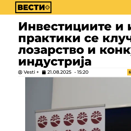
Инвестициите и 
практики се клу
лозарство и кон
индустрија
Vesti +
21.08.2025
-
15:20
Б