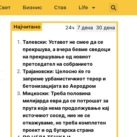
Свет
Бизнис
Став
Life
Најчитано
24ч
7 дена
30 дена
Талевски: Уставот не смее да се
прекршува, а вчера бевме сведоци
на прекршување од новиот
претседател на собранието
Трајановски: Целосно ќе го
запреме урбанистичкиот терор и
бетонизацијата во Аеродром
Мицкоски: Треба половина
милијарда евра да се потрошат за
пруга која нема продолжување кај
источниот сосед, ние не се
откажуваме, но треба комплетен
проект и од бугарска страна