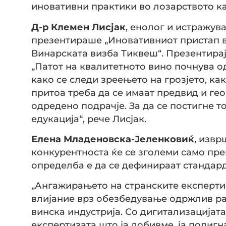
иновативни практики во лозарството ка
Д-р Клемен Лисјак
, енолог и истражув
презентираше „Иновативниот пристап во
Винарската визба Тиквеш“. Презентирајќ
„Патот на квалитетното вино почнува од
како се следи зреењето на грозјето, ка
притоа треба да се имаат предвид и ге
одредено подрачје. За да се постигне 
едукација“, рече Лисјак.
Елена Младеновска-Јеленковиќ
, изв
конкурентноста ќе се зголеми само пре
определба е да се дефинираат стандард
„Ангажирањето на странските експерти 
влијание врз обезбедување одржлив ра
винска индустрија. Со дигитализацијата
експертизата што ја добивме, ја подиг