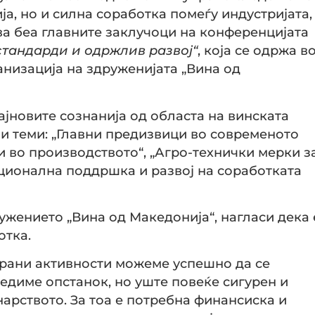
а, но и силна соработка помеѓу индустријата,
Ова беа главните заклучоци на конференцијата
стандарди и одржлив развој“
, која се одржа в
анизација на здруженијата „Вина од
јновите сознанија од областа на винската
ни теми: „Главни предизвици во современото
и во производството“, „Агро-технички мерки з
уционална поддршка и развој на соработката
ружението „Вина од Македонија“, нагласи дека 
отка.
рани активности можеме успешно да се
бедиме опстанок, но уште повеќе сигурен и
нарството. За тоа е потребна финансиска и