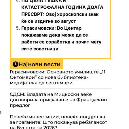
ПО ЦЕЛА ТЕШКА И
КАТАСТРОФАЛНА ГОДИНА ДОАЃА
ПРЕСВРТ: Овој хороскопски знак
ќе се издигне во август
Герасимовски: Во Центар
покажавме дека може да се
работи со соработка и почит меѓу
сите советници
Најнови вести
Герасимовски: Основното училиште „11
Октомври” со нова библиотека-
медијатека од септември
СДСМ: Владата на Мицкоски веќе
договорила прифаќање на Францускиот
предлог
е
Повеќе инвестиции, повеќе поддршка
и
за граѓаните: Што покажува ребалансот
на Буџетот за 2026?