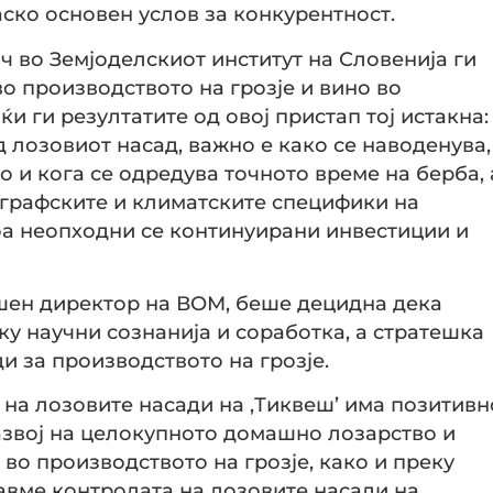
ско основен услов за конкурентност.
ач во Земјоделскиот институт на Словенија ги
 производството на грозје и вино во
и ги резултатите од овој пристап тој истакна:
 лозовиот насад, важно е како се наводенува,
ко и кога се одредува точното време на берба, 
ографските и климатските специфики на
тоа неопходни се континуирани инвестиции и
ршен директор на ВОМ, беше децидна дека
ку научни сознанија и соработка, а стратешка
и за производството на грозје.
на лозовите насади на ‚Тиквеш’ има позитивн
звој на целокупното домашно лозарство и
 во производството на грозје, како и преку
навме контролата на лозовите насади на