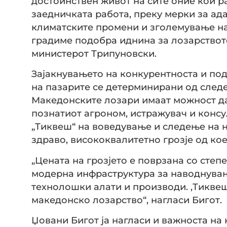
достоинствен живот на сите оние кои р
заедничката работа, преку мерки за ад
климатските промени и зголемување на
градиме подобра иднина за лозарството
министерот Трипуновски.
Зајакнувањето на конкурентноста и по
на пазарите се детерминирани од следе
Македонските лозари имаат можност да
познатиот агроном, истражувач и конс
„Тиквеш“ на воведување и следење на 
здраво, висококвалитетно грозје од кое
„Цената на грозјето е поврзана со сте
модерна инфраструктура за наводнување
технолошки алати и производи. ‚Тиквеш
македонско лозарство“, нагласи Бигот.
Џовани Бигот ја нагласи и важноста н