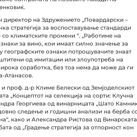
енковиќ.
н директор на Здружението „Повардарски –
чка стратегија за воспоставување стандарди
со климатските промени “. „Работиме на
знаки за вино, кои имаат силно значење за
у географските ознаки потрошувачите знаат
аштитени од имитации или злоупотреба на
ирока соработка, без тоа нема да може да ги
а-Атанасов.
 и проф. д-р Климе Белески од Земјоделскиот
мата „Концептот на селекција на сорти: Клучна
андра Георгиева од винарницата „Шато Камник
едовно следење и годишни анализи на берба с
а“, како и Александра Ристова од Винарската
бата од „Градење стратегија за отпорност кон