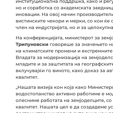
институционална поддршка, како и рег
но и соработка со академската заедниц
иновации. На овој начин производителит
вистинските чекори и мерки, со кои ќе 
член на индустријата, но и за целокупна
На конференцијата, министерот за зем
Трипуновски
говореше за значењето на
на климатските промени и екстремните 
Владата за модернизација на земјоделс
младите и за заштитата на географскит
вклучувајќи го виното, како доказ за а
квалитет.
„Нашата визија кон која како Министер
водостопанство активно работиме е мод
олесниме работата на земјоделците, со
квалитет. Нашата цел е да создадеме у