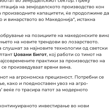
аботат во земјоделскиот сектор. Преку
аптација на земјоделското производство кон
 производните капацитети, ќе продолжиме д
 и винарството во Македонија“, истакна
добрување на позициите на македонските вин
њето на новите трендови во лозарството.
 слушнат за најновите технологии од светски
ултант
Џовани Бигот
, кој работи со тимот на
најсовремените практики за производство на
 се произведуваат врвни вина.
пенот на агрономска прецизност. Потребни се
, како и поедноставен увоз на агро-
’ веќе го трасира патот за модерното
а континуираното инвестирање во нови