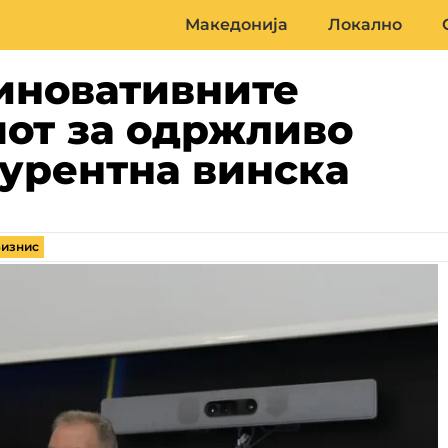
Македонија
Локално
иновативните
чот за одржливо
курентна винска
изнис