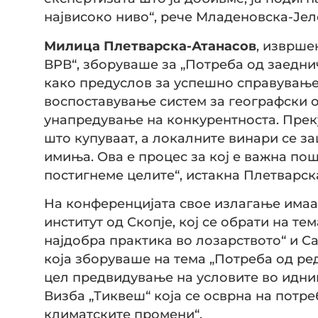
највисоко ниво“, рече Младеновска-Јел
Милица Плетварска-Атанасов
, изврше
ВРВ“, зборуваше за „Потреба од заедни
како предуслов за успешно справување 
воспоставување систем за географски о
унапредување на конкурентноста. Прек
што купуваат, а локалните винари се з
имиња. Ова е процес за кој е важна пош
постигнеме целите“, истакна Плетварск
На конференцијата свое излагање имаа
институт од Скопје, кој се обрати на те
најдобра практика во лозарството“ и С
која зборуваше на тема „Потреба од р
цел предвидување на условите во иднин
Визба „Тиквеш“ која се осврна на потре
климатските промени“.