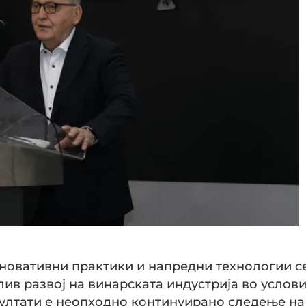
новативни практики и напредни технологии с
ив развој на винарската индустрија во услов
зултати e неопходно континуирано следење на