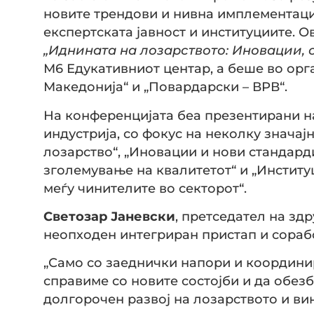
новите трендови и нивна имплементациј
експертската јавност и институциите. 
„Иднината на лозарството: Иновации, 
М6 Едукативниот центар, а беше во орг
Македонија“ и „Повардарски – ВРВ“.
На конференцијата беа презентирани на
индустрија, со фокус на неколку значај
лозарство“, „Иновации и нови стандард
зголемување на квалитетот“ и „Инстит
меѓу чинителите во секторот“.
Светозар Јаневски
, претседател на зд
неопходен интегриран пристап и сораб
„Само со заеднички напори и координи
справиме со новите состојби и да обез
долгорочен развој на лозарството и ви