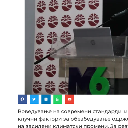
Воведување на современи стандарди, и
клучни фактори за обезбедување одржл
на засилени климатски промени. За ре