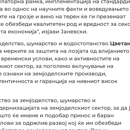
улаторна рамка, имплементација на стандарди
а во однос на научните факти и воведувањето
е на грозје и вино на терен ќе ги преземаат
се обезбеди квалитетен род и вредност за секо
та економија“, изјави Јаневски.
јоделство, шумарство и водостопанство
Цвета
 мерките за заштита на лозјата од влијанието
временски услови, како и активностите на
киот сектор, за поголемо вклучување на
е ознаки на земјоделските производи,
втентичноста и гаранција на нивниот висок
ство за земјоделство, шумарство и
ернизацијата на земјоделскиот сектор, за да 
 што ќе имаме и подобар принос и баран
слови за одржлив развој кој ќе им обезбеди