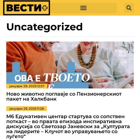
Uncategorized
јануари 29, 2025
12:57
Ново животно поглавје со Пензионерскиот
пакет на Халкбанк
јануари 29, 2025
11:28
М6 Едукативен центар стартува со сопствен
поткаст – во првата епизода инспиративна
дискусија со Светозар Јаневски за „Културата
на лидерите – Клучот во управувањето со
луѓето“