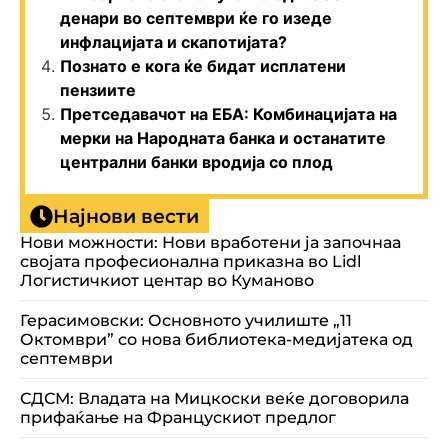
денари во септември ќе го изеде
инфлацијата и скапотијата?
Познато е кога ќе бидат исплатени
пензиите
Претседавачот на ЕБА: Комбинацијата на
мерки на Народната банка и останатите
централни банки вродија со плод
Најнови вести
Нови можности: Нови вработени ја започнаа
својата професионална приказна во Lidl
Логистичкиот центар во Куманово
Герасимовски: Основното училиште „11
Октомври” со нова библиотека-медијатека од
септември
СДСМ: Владата на Мицкоски веќе договорила
прифаќање на Францускиот предлог