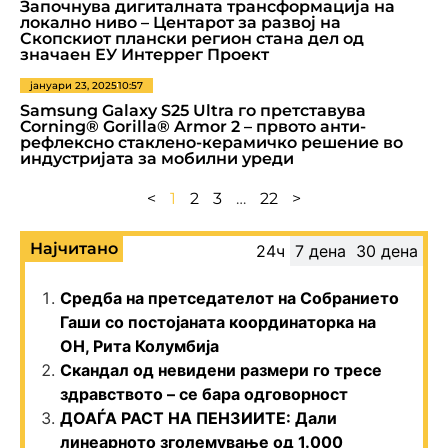
Започнува дигиталната трансформација на
локално ниво – Центарот за развој на
Скопскиот плански регион стана дел од
значаен ЕУ Интеррег Проект
јануари 23, 2025
10:57
Samsung Galaxy S25 Ultra го претставува
Corning® Gorilla® Armor 2 – првото анти-
рефлексно стаклено-керамичко решение во
индустријата за мобилни уреди
<
1
2
3
…
22
>
Најчитано
24ч
7 дена
30 дена
Средба на претседателот на Собранието
Гаши со постојаната координаторка на
ОН, Рита Колумбија
Скандал од невидени размери го тресе
здравството – се бара одговорност
ДОАЃА РАСТ НА ПЕНЗИИТЕ: Дали
линеарното зголемување од 1.000