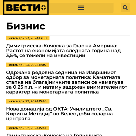
Бизнис
октомври 23, 2024
13:08
Димитриеска-Кочоска за Глас на Америка:
Растот на економијата следната година над
3,5%, се темели на инвестиции
октомври 23, 2024
11:05
Одржана редовна седница на Извршниот
одбор за монетарната политика: Каматната
стапка на благајничките записи се намалува
за 0,25 п.п. – и натаму задржан внимателениот
карактер на монетарната политика
октомври 22, 2024
15:45
Нова донација од ОКТА: Училиштето „Св.
Кирил и Методиј“ во Велес доби соларна
централа
октомври 22, 2024
15:41
Димитриеска-Кочоска на Годишните