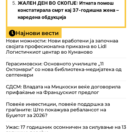
ЖАЛЕН ДЕН ВО СКОПЈЕ: Итната помош
констатирала смрт кај 37-годишна жена –
наредена обдукција
Најнови вести
Нови можности: Нови вработени ја започнаа
својата професионална приказна во Lidl
Логистичкиот центар во Куманово
Герасимовски: Основното училиште „11
Октомври” со нова библиотека-медијатека од
септември
СДСМ: Владата на Мицкоски веќе договорила
прифаќање на Францускиот предлог
Повеќе инвестиции, повеќе поддршка за
граѓаните: Што покажува ребалансот на
Буџетот за 2026?
Ужас: 17 годишник осомничен за силување на 13