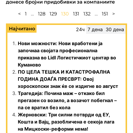
донесе бројни придобивки за компаниите
<
1
…
128
129
130
131
132
…
151
>
Најчитано
24ч
7 дена
30 дена
Нови можности: Нови вработени ја
започнаа својата професионална
приказна во Lidl Логистичкиот центар во
Куманово
ПО ЦЕЛА ТЕШКА И КАТАСТРОФАЛНА
ГОДИНА ДОАЃА ПРЕСВРТ: Овој
хороскопски знак ќе се издигне во август
Трагедија: Почина маж – откако бил
прегазен со возило, а возачот побегнал –
па се вратил без кола
Жерновски: Три силни потврди од ЕУ,
Кошта и Вајц, разобличена е секоја лага
на Мицкоски-реформи нема!