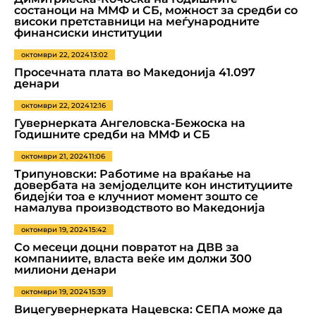
состаноци на ММФ и СБ, можност за средби со
високи претставници на меѓународните
финансиски институции
октомври 22, 2024
13:02
Просечната плата во Македонија 41.097
денари
октомври 22, 2024
12:16
Гувернерката Ангеловска-Бежоска на
Годишните средби на ММФ и СБ
октомври 21, 2024
11:06
Трипуновски: Работиме на враќање на
довербата на земјоделците кон институциите
бидејќи тоа е клучниот момент зошто се
намалува производството во Македонија
октомври 19, 2024
15:42
Со месеци доцни повратот на ДВВ за
компаниите, власта веќе им должи 300
милиони денари
октомври 19, 2024
15:39
Вицегувернерката Нацевска: СЕПА може да