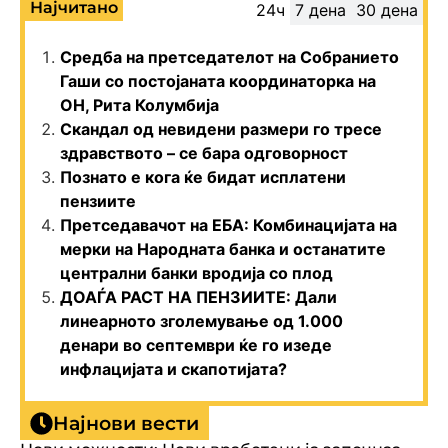
Најчитано
24ч
7 дена
30 дена
Средба на претседателот на Собранието
Гаши со постојаната координаторка на
ОН, Рита Колумбија
Скандал од невидени размери го тресе
здравството – се бара одговорност
Познато е кога ќе бидат исплатени
пензиите
Претседавачот на ЕБА: Комбинацијата на
мерки на Народната банка и останатите
централни банки вродија со плод
ДОАЃА РАСТ НА ПЕНЗИИТЕ: Дали
линеарното зголемување од 1.000
денари во септември ќе го изеде
инфлацијата и скапотијата?
Најнови вести