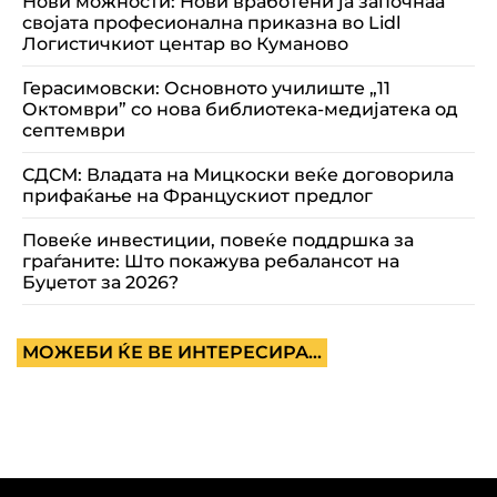
Нови можности: Нови вработени ја започнаа
својата професионална приказна во Lidl
Логистичкиот центар во Куманово
Герасимовски: Основното училиште „11
Октомври” со нова библиотека-медијатека од
септември
СДСМ: Владата на Мицкоски веќе договорила
прифаќање на Францускиот предлог
Повеќе инвестиции, повеќе поддршка за
граѓаните: Што покажува ребалансот на
Буџетот за 2026?
МОЖЕБИ ЌЕ ВЕ ИНТЕРЕСИРА...