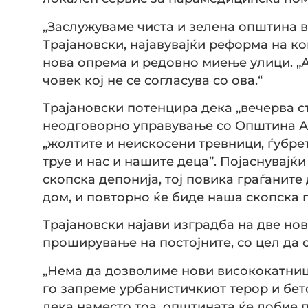
„Заслужуваме чиста и зелена општина в
Трајановски, најавувајќи реформа на к
нова опрема и редовно миење улици. „
човек кој не се согласува со ова.“
Трајановски потенцира дека „вечерва с
неодговорно управување со Општина Аер
„жолтите и неискосени тревници, ѓубрет
труе и нас и нашите деца”. Појаснувајќ
скопска депонија, тој повика граѓаните
дом, и повторно ќе биде наша скопска 
Трајановски најави изградба на две но
проширување на постојните, со цел да 
„Нема да дозволиме нови висококатници
го запреме урбанистичкиот терор и бет
дека наместо тоа, општината ќе добие