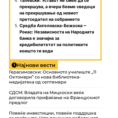
Талевски: Уставот не смее да се
прекршува, а вчера бевме сведоци
на прекршување од новиот
претседател на собранието
Средба Ангеловска-Бежоска ‒
Рокас: Независноста на Народната
банка е значајна за
кредибилитетот на политиките
коишто ги води
Најнови вести
Герасимовски: Основното училиште „11
Октомври” со нова библиотека-
медијатека од септември
СДСМ: Владата на Мицкоски веќе
договорила прифаќање на Францускиот
предлог
Повеќе инвестиции, повеќе поддршка