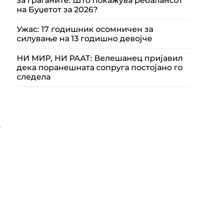
за граѓаните: Што покажува ребалансот
на Буџетот за 2026?
Ужас: 17 годишник осомничен за
силување на 13 годишно девојче
НИ МИР, НИ РААТ: Велешанец пријавил
дека поранешната сопруга постојано го
следела
т