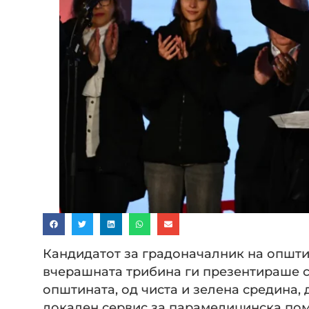
Кандидатот за градоначалник на општи
вчерашната трибина ги презентираше с
општината, од чиста и зелена средина
локален сервис за парамедицинска по