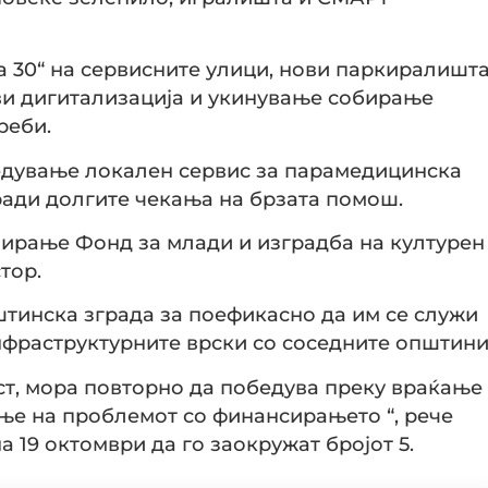
а 30“ на сервисните улици, нови паркиралишт
ави дигитализација и укинување собирање
реби.
ведување локален сервис за парамедицинска
ради долгите чекања на брзата помош.
мирање Фонд за млади и изградба на културен
тор.
пштинска зграда за поефикасно да им се служи
нфраструктурните врски со соседните општини
ст, мора повторно да победува преку враќање
ње на проблемот со финансирањето “, рече
а 19 октомври да го заокружат бројот 5.