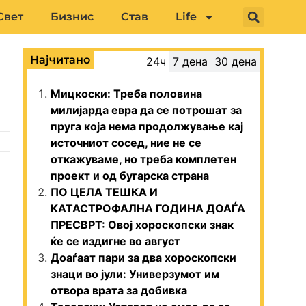
Свет
Бизнис
Став
Life
Најчитано
24ч
7 дена
30 дена
Мицкоски: Треба половина
милијарда евра да се потрошат за
пруга која нема продолжување кај
источниот сосед, ние не се
откажуваме, но треба комплетен
проект и од бугарска страна
ПО ЦЕЛА ТЕШКА И
КАТАСТРОФАЛНА ГОДИНА ДОАЃА
ПРЕСВРТ: Овој хороскопски знак
ќе се издигне во август
Доаѓаат пари за два хороскопски
знаци во јули: Универзумот им
отвора врата за добивка