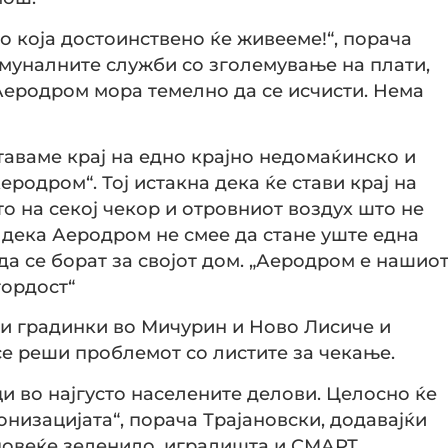
о која достоинствено ќе живееме!“, порача
омуналните служби со зголемување на плати,
Аеродром мора темелно да се исчисти. Нема
таваме крај на едно крајно недомаќинско и
одром“. Тој истакна дека ќе стави крај на
о на секој чекор и отровниот воздух што не
и дека Аеродром не смее да стане уште една
 да се борат за својот дом. „Аеродром е нашио
гордост“
ви градинки во Мичурин и Ново Лисиче и
се реши проблемот со листите за чекање.
 во најгусто населените делови. Целосно ќе
онизацијата“, порача Трајановски, додавајќи
 повеќе зеленило, игралишта и СМАРТ