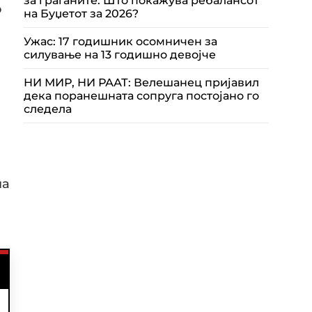
за граѓаните: Што покажува ребалансот
о
на Буџетот за 2026?
Ужас: 17 годишник осомничен за
силување на 13 годишно девојче
НИ МИР, НИ РААТ: Велешанец пријавил
дека поранешната сопруга постојано го
следела
па