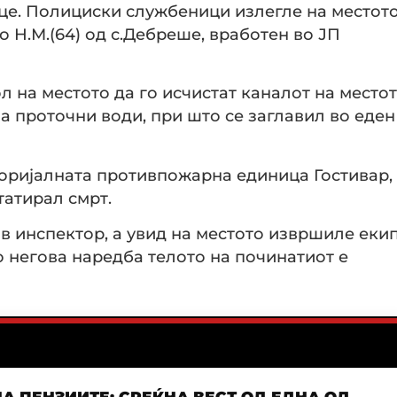
вце. Полициски службеници излегле на местот
о Н.М.(64) од с.Дебреше, вработен во ЈП
л на местото да го исчистат каналот на местот
 проточни води, при што се заглавил во еден
торијалната противпожарна единица Гостивар,
атирал смрт.
ов инспектор, а увид на местото извршиле еки
о негова наредба телото на починатиот е