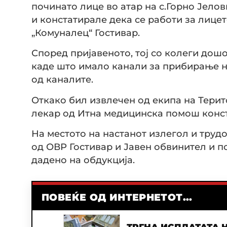
починато лице во атар на с.Горно Јело
и констатирале дека се работи за лицет
„Комуналец“ Гостивар.
Според пријавеното, тој со колеги дошо
каде што имало канали за прибирање на
од каналите.
Откако бил извлечен од екипа на Тери
лекар од Итна медицинска помош конст
На местото на настанот излегол и труд
од ОВР Гостивар и Јавен обвинител и п
дадено на обдукција.
ПОВЕЌЕ ОД ИНТЕРНЕТОТ...