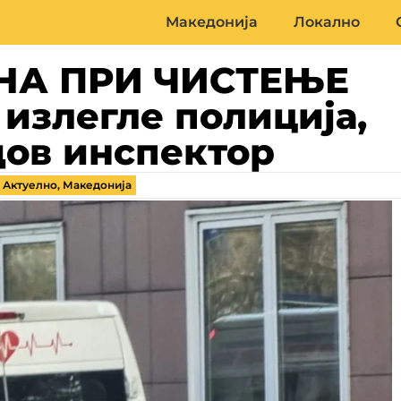
Македонија
Локално
НА ПРИ ЧИСТЕЊЕ
излегле полиција,
дов инспектор
,
Актуелно
,
Македонија