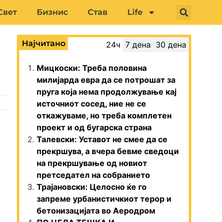
Свет
Бизнис
Став
Life
Најчитано
24ч
7 дена
30 дена
Мицкоски: Треба половина
милијарда евра да се потрошат за
пруга која нема продолжување кај
источниот сосед, ние не се
откажуваме, но треба комплетен
проект и од бугарска страна
Талевски: Уставот не смее да се
прекршува, а вчера бевме сведоци
на прекршување од новиот
претседател на собранието
Трајановски: Целосно ќе го
запреме урбанистичкиот терор и
бетонизацијата во Аеродром