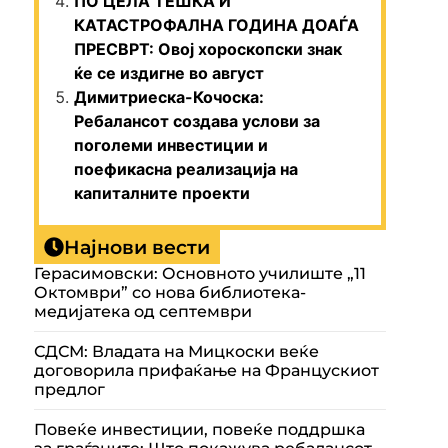
ПО ЦЕЛА ТЕШКА И
КАТАСТРОФАЛНА ГОДИНА ДОАЃА
ПРЕСВРТ: Овој хороскопски знак
ќе се издигне во август
Димитриеска-Кочоска:
Ребалансот создава услови за
поголеми инвестиции и
поефикасна реализација на
капиталните проекти
Најнови вести
Герасимовски: Основното училиште „11
Октомври” со нова библиотека-
медијатека од септември
СДСМ: Владата на Мицкоски веќе
договорила прифаќање на Францускиот
предлог
Повеќе инвестиции, повеќе поддршка