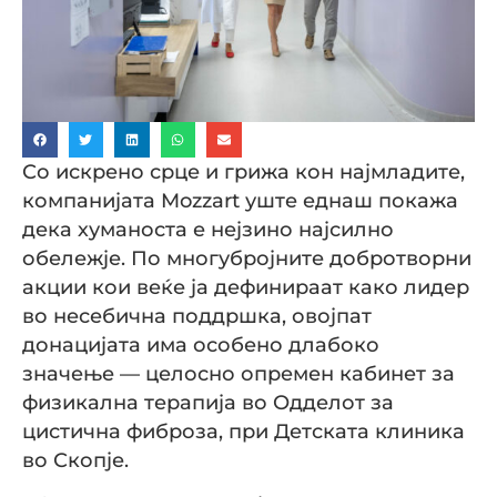
Со искрено срце и грижа кон најмладите,
компанијата Mozzart уште еднаш покажа
дека хуманоста е нејзино најсилно
обележје. По многубројните добротворни
акции кои веќе ја дефинираат како лидер
во несебична поддршка, овојпат
донацијата има особено длабоко
значење — целосно опремен кабинет за
физикална терапија во Одделот за
цистична фиброза, при Детската клиника
во Скопје.