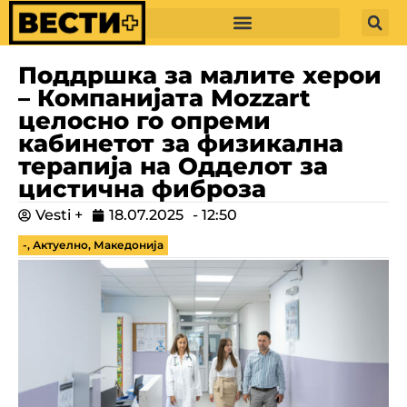
Поддршка за малите херои
– Компанијата Mozzart
целосно го опреми
кабинетот за физикална
терапија на Одделот за
цистична фиброза
Vesti +
18.07.2025
-
12:50
-
,
Актуелно
,
Македонија