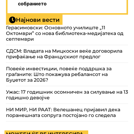
собранието
Најнови вести
Герасимовски: Основното училиште „11
Октомври” со нова библиотека-медијатека од
септември
СДСМ: Владата на Мицкоски веќе договорила
прифаќање на Францускиот предлог
Повеќе инвестиции, повеќе поддршка за
граѓаните: Што покажува ребалансот на
Буџетот за 2026?
Ужас: 17 годишник осомничен за силување на 13
годишно девојче
НИ МИР, НИ РААТ: Велешанец пријавил дека
поранешната сопруга постојано го следела