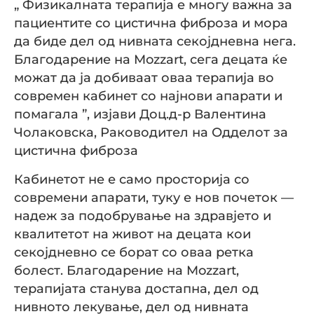
„ Физикалната терапија е многу важна за
пациентите со цистична фиброза и мора
да биде дел од нивната секојдневна нега.
Благодарение на Mozzart, сега децата ќе
можат да ја добиваат оваа терапија во
современ кабинет со најнови апарати и
помагала ”, изјави Доц.д-р Валентина
Чолаковска, Раководител на Одделот за
цистична фиброза
Кабинетот не е само просторија со
современи апарати, туку е нов почеток —
надеж за подобрување на здравјето и
квалитетот на живот на децата кои
секојдневно се борат со оваа ретка
болест. Благодарение на Mozzart,
терапијата станува достапна, дел од
нивното лекување, дел од нивната