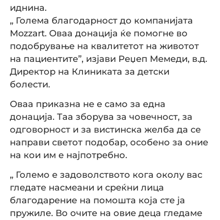
иднина.
„ Голема благодарност до компанијата
Mozzart. Оваа донација ќе помогне во
подобрување на квалитетот на животот
на пациентите”, изјави Реџеп Мемеди, в.д.
Директор на Клиниката за детски
болести.
Оваа приказна не е само за една
донација. Таа зборува за човечност, за
одговорност и за вистинска желба да се
направи светот подобар, особено за оние
на кои им е најпотребно.
„ Големо е задоволството кога околу вас
гледате насмеани и среќни лица
благодарение на помошта која сте ја
пружиле. Во очите на овие деца гледаме