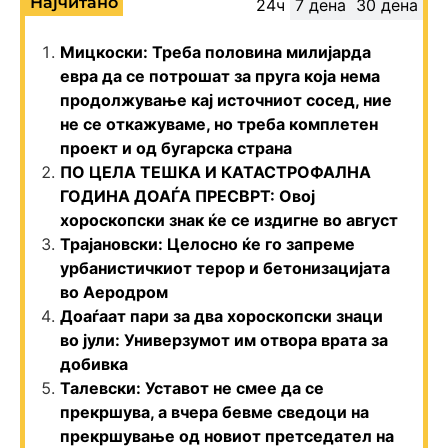
Најчитано
24ч
7 дена
30 дена
Мицкоски: Треба половина милијарда
евра да се потрошат за пруга која нема
продолжување кај источниот сосед, ние
не се откажуваме, но треба комплетен
проект и од бугарска страна
ПО ЦЕЛА ТЕШКА И КАТАСТРОФАЛНА
ГОДИНА ДОАЃА ПРЕСВРТ: Овој
хороскопски знак ќе се издигне во август
Трајановски: Целосно ќе го запреме
урбанистичкиот терор и бетонизацијата
во Аеродром
Доаѓаат пари за два хороскопски знаци
во јули: Универзумот им отвора врата за
добивка
Талевски: Уставот не смее да се
прекршува, а вчера бевме сведоци на
прекршување од новиот претседател на