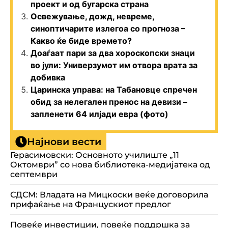
проект и од бугарска страна
Освежување, дожд, невреме,
синоптичарите излегоа со прогноза –
Какво ќе биде времето?
Доаѓаат пари за два хороскопски знаци
во јули: Универзумот им отвора врата за
добивка
Царинска управа: на Табановце спречен
обид за нелегален пренос на девизи –
запленети 64 илјади евра (фото)
Најнови вести
Герасимовски: Основното училиште „11
Октомври” со нова библиотека-медијатека од
септември
СДСМ: Владата на Мицкоски веќе договорила
прифаќање на Францускиот предлог
Повеќе инвестиции, повеќе поддршка за