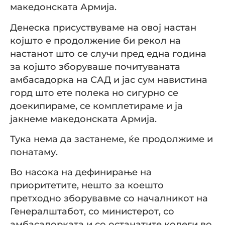
македонската Армија.
Денеска присуствуваме на овој настан
којшто е продолжение би рекол на
настанот што се случи пред една година
за којшто зборуваше почитуваната
амбасадорка на САД и јас сум навистина
горд што ете полека но сигурно се
доекипираме, се комплетираме и ја
јакнеме македонската Армија.
Тука нема да застанеме, ќе продолжиме и
понатаму.
Во насока на дефинирање на
приоритетите, нешто за коешто
претходно зборувавме со началникот на
Генералштабот, со министерот, со
амбасадорката и со останатите колеги во