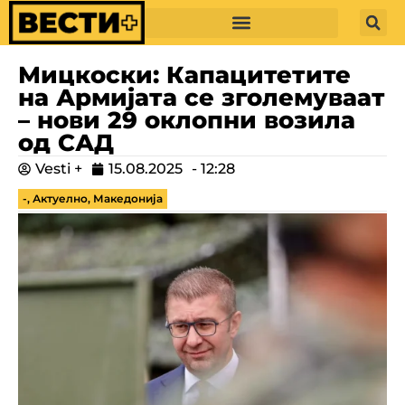
Мицкоски: Капацитетите
на Армијата се зголемуваат
– нови 29 оклопни возила
од САД
Vesti +
15.08.2025
-
12:28
-
,
Актуелно
,
Македонија