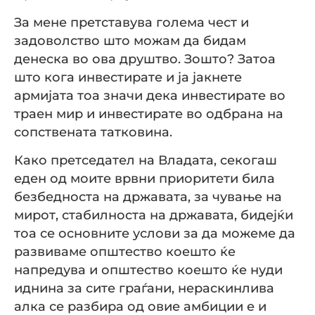
За мене претставува голема чест и
задоволство што можам да бидам
денеска во ова друштво. Зошто? Затоа
што кога инвестирате и ја јакнете
армијата тоа значи дека инвестирате во
траен мир и инвестирате во одбрана на
сопствената татковина.
Како претседател на Владата, секогаш
еден од моите врвни приоритети била
безбедноста на државата, за чување на
мирот, стабилноста на државата, бидејќи
тоа се основните услови за да можеме да
развиваме општество коешто ќе
напредува и општество коешто ќе нуди
иднина за сите граѓани, нераскинлива
алка се разбира од овие амбиции е и