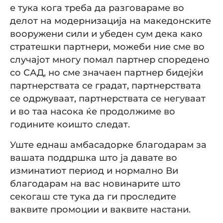
е тука кога треба да разговараме во
делот на модернизација на македонските
вооружени сили и убеден сум дека како
стратешки партнери, можеби ние сме во
случајот многу помал партнер споредено
со САД, но сме значаен партнер бидејќи
партнерствата се градат, партнерствата
се одржуваат, партнерствата се негуваат
и во таа насока ќе продолжиме во
годините коишто следат.
Уште еднаш амбасадорке благодарам за
вашата поддршка што ја давате во
изминатиот период и нормално Ви
благодарам на вас новинарите што
секогаш сте тука да ги проследите
ваквите промоции и ваквите настани.