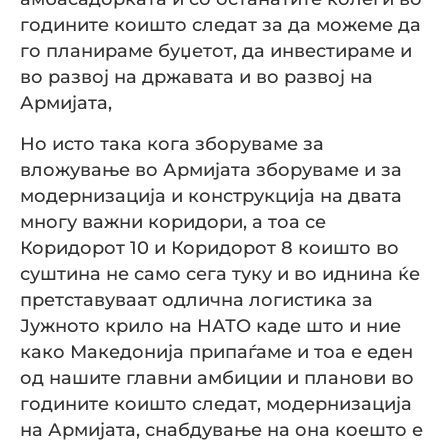
годините коишто следат за да можеме да
го планираме буџетот, да инвестираме и
во развој на државата и во развој на
Армијата,
Но исто така кога зборуваме за
вложување во Армијата зборуваме и за
модернизација и конструкција на двата
многу важни коридори, а тоа се
Коридорот 10 и Коридорот 8 коишто во
суштина не само сега туку и во иднина ќе
претставуваат одлична логистика за
Јужното крило на НАТО каде што и ние
како Македонија припаѓаме и тоа е еден
од нашите главни амбиции и планови во
годините коишто следат, модернизација
на Армијата, снабдување на она коешто е