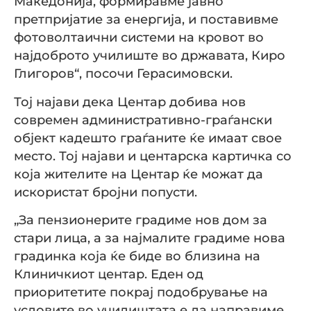
Македонија, формиравме јавно
претпријатие за енергија, и поставивме
фотоволтаични системи на кровот во
најдоброто училиште во државата, Киро
Глигоров“, посочи Герасимовски.
Тој најави дека Центар добива нов
современ административно-граѓански
објект кадешто граѓаните ќе имаат свое
место. Тој најави и центарска картичка со
која жителите на Центар ќе можат да
искористат бројни попусти.
„За пензионерите градиме нов дом за
стари лица, а за најмалите градиме нова
градинка која ќе биде во близина на
Клиничкиот центар. Еден од
приоритетите покрај подобрување на
условите во училиштата е да направиме