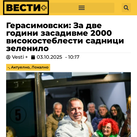
Герасимовски: За две
години засадивме 2000
високостеблести садници
зеленило
Vesti +
03.10.2025
-
10:17
-
,
Актуелно
,
Локално