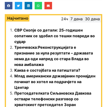
Најчитано
24ч
7 дена
30 дена
СВР Скопје со детали: 25-годишен
сопатник се здобил со тешки повреди во
судар
Тренчевска:Реконструкцијата е
признание за нула резултати – државата
нема да оди напред со стара Влада во
нова амбалажа
Каква е состојбата на патиштата?
Млад американски државјанин пронајден
починат во хотел на подрачјето на
Центар
Претседателката Сиљановска Давкова
оствари телефонски разговор со
хрватскиот претседател Зоран