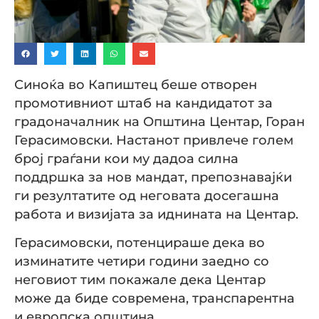
Синоќа во Капиштец беше отворен
промотивниот штаб на кандидатот за
градоначалник на Општина Центар, Горан
Герасимовски. Настанот привлече голем
број граѓани кои му дадоа силна
поддршка за нов мандат, препознавајќи
ги резултатите од неговата досегашна
работа и визијата за иднината на Центар.
Герасимовски, потенцираше дека во
изминатите четири години заедно со
неговиот тим покажале дека Центар
може да биде современа, транспарентна
и европска општина.