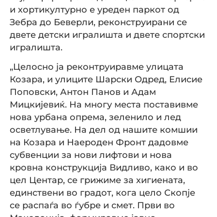
и хортикултурно е уреден паркот од
Зебра до Беверли, реконструирани се
двете детски игралишта и двете спортски
игралишта.
„Целосно ја реконтруиравме улицата
Козара, и улиците Шарски Одред, Елисие
Поповски, Антон Панов и Адам
Мицкијевиќ. На многу места поставивме
нова урбана опрема, зеленило и лед
осветлување. На дел од нашите комшии
на Козара и Наероден Фронт дадовме
субвенции за нови лифтови и нова
кровна конструкција Видливо, како и во
цел Центар, се грижиме за хигиената,
единствени во градот, кога цело Скопје
се распаѓа во ѓубре и смет. Први во