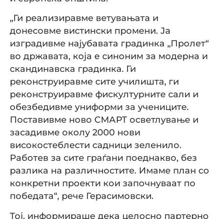
„Ги реализиравме ветувањата и
донесовме вистински промени. Ја
изградивме најубавата градинка „Пролет“
во државата, која е синоним за модерна и
скандинавска градинка. Ги
реконструиравме сите училишта, ги
реконструиравме фискултурните сали и
обезбедивме униформи за учениците.
Поставивме ново СМАРТ осветлување и
засадивме околу 2000 нови
високостеблести садници зеленило.
Работев за сите граѓани поеднакво, без
разлика на различностите. Имаме план со
конкретни проекти кои започнуваат по
победата“, рече Герасимовски.
Тој, информираше дека целосно партерно