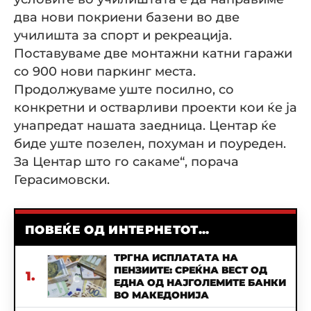
два нови покриени базени во две
училишта за спорт и рекреација.
Поставуваме две монтажни катни гаражи
со 900 нови паркинг места.
Продолжуваме уште посилно, со
конкретни и остварливи проекти кои ќе ја
унапредат нашата заедница. Центар ќе
биде уште позелен, похуман и поуреден.
За Центар што го сакаме“, порача
Герасимовски.
ПОВЕЌЕ ОД ИНТЕРНЕТОТ...
ТРГНА ИСПЛАТАТА НА
ПЕНЗИИТЕ: СРЕЌНА ВЕСТ ОД
1.
ЕДНА ОД НАЈГОЛЕМИТЕ БАНКИ
ВО МАКЕДОНИЈА