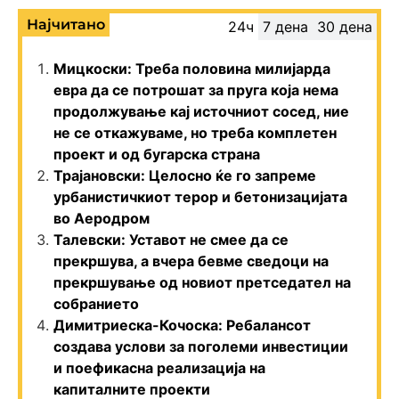
Најчитано
24ч
7 дена
30 дена
Мицкоски: Треба половина милијарда
евра да се потрошат за пруга која нема
продолжување кај источниот сосед, ние
не се откажуваме, но треба комплетен
проект и од бугарска страна
Трајановски: Целосно ќе го запреме
урбанистичкиот терор и бетонизацијата
во Аеродром
Талевски: Уставот не смее да се
прекршува, а вчера бевме сведоци на
прекршување од новиот претседател на
собранието
Димитриеска-Кочоска: Ребалансот
создава услови за поголеми инвестиции
и поефикасна реализација на
капиталните проекти