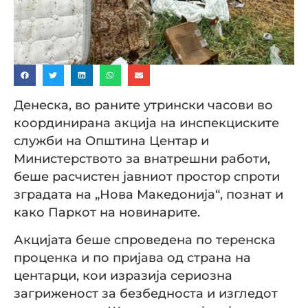
Денеска, во раните утрински часови во
координирана акција на инспекциските
служби на Општина Центар и
Министерството за внатрешни работи,
беше расчистен јавниот простор спроти
зградата на „Нова Македонија“, познат и
како Паркот на новинарите.
Акцијата беше спроведена по теренска
проценка и по пријава од страна на
центарци, кои изразија сериозна
загриженост за безбедноста и изгледот