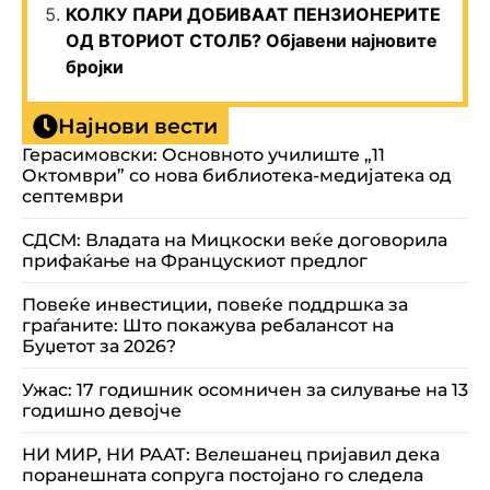
КОЛКУ ПАРИ ДОБИВААТ ПЕНЗИОНЕРИТЕ
ОД ВТОРИОТ СТОЛБ? Објавени најновите
бројки
Најнови вести
Герасимовски: Основното училиште „11
Октомври” со нова библиотека-медијатека од
септември
СДСМ: Владата на Мицкоски веќе договорила
прифаќање на Францускиот предлог
Повеќе инвестиции, повеќе поддршка за
граѓаните: Што покажува ребалансот на
Буџетот за 2026?
Ужас: 17 годишник осомничен за силување на 13
годишно девојче
НИ МИР, НИ РААТ: Велешанец пријавил дека
поранешната сопруга постојано го следела