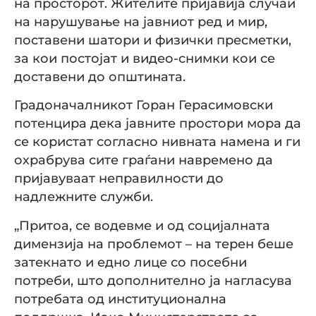
на просторот. Жителите пријавија случаи
на нарушување на јавниот ред и мир,
поставени шатори и физички пресметки,
за кои постојат и видео-снимки кои се
доставени до општината.
Градоначалникот Горан Герасимовски
потенцира дека јавните простори мора да
се користат согласно нивната намена и ги
охрабрува сите граѓани навремено да
пријавуваат неправилности до
надлежните служби.
„Притоа, се водевме и од социјалната
димензија на проблемот – на терен беше
затекнато и едно лице со посебни
потреби, што дополнително ја нагласува
потребата од институционална