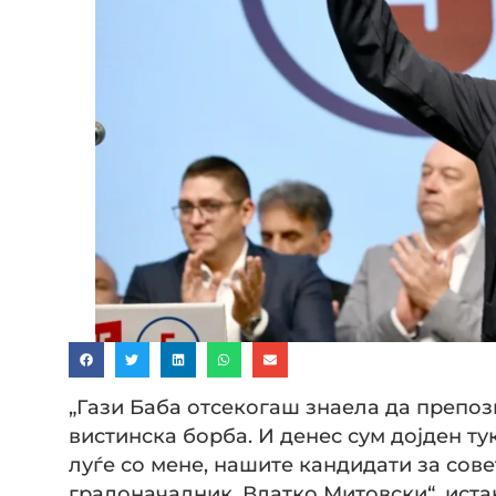
„Гази Баба отсекогаш знаела да препоз
вистинска борба. И денес сум дојден т
луѓе со мене, нашите кандидати за сов
градоначалник, Влатко Митовски“, ист