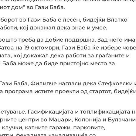
иот дом“ во Гази Баба.
борот во Гази Баба е лесен, бидејќи Влатко
аботи, кој докажал дека знае и умее.
 зошто треба да добие поддршка. Зад него има
Затоа на 19 октомври, Гази Баба ќе избере чов
ата, кој докажал дека работи за граѓаните и
и Баба може да биде пристојно место за
Гази Баба, Филипче нагласи дека Стефковски 
програма истите проекти од стартот, бидејќ
ветување. Гасификацијата и топлификацијата н
урните центри во Маџари, Колонија и Булачани
 клучки, катните гаражи, парковите,
нтри, фекалната канализација со