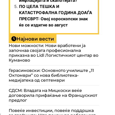
инфлацијата и скапотијата?
ПО ЦЕЛА ТЕШКА И
КАТАСТРОФАЛНА ГОДИНА ДОАЃА
ПРЕСВРТ: Овој хороскопски знак
ќе се издигне во август
Најнови вести
Нови можности: Нови вработени ја
започнаа својата професионална
приказна во Lidl Логистичкиот центар во
Куманово
Герасимовски: Основното училиште „11
Октомври” со нова библиотека-
медијатека од септември
СДСМ: Владата на Мицкоски веќе
договорила прифаќање на Францускиот
предлог
Повеќе инвестиции, повеќе поддршка
д