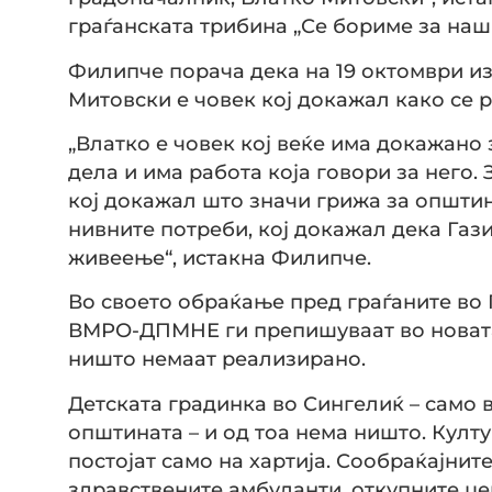
граѓанската трибина „Се бориме за наш
Филипче порача дека на 19 октомври из
Митовски е човек кој докажал како се р
„Влатко е човек кој веќе има докажано
дела и има работа која говори за него. 
кој докажал што значи грижа за општин
нивните потреби, кој докажал дека Газ
живеење“, истакна Филипче.
Во своето обраќање пред граѓаните во 
ВМРО-ДПМНЕ ги препишуваат во новата 
ништо немаат реализирано.
Детската градинка во Сингелиќ – само 
општината – и од тоа нема ништо. Култ
постојат само на хартија. Сообраќајните
здравствените амбуланти, откупните це