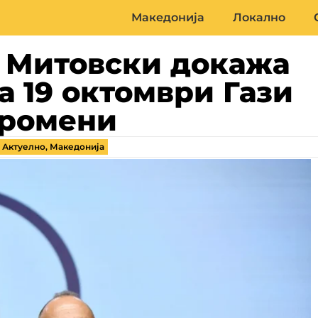
Македонија
Локално
 Митовски докажа
на 19 октомври Гази
промени
,
Актуелно
,
Македонија