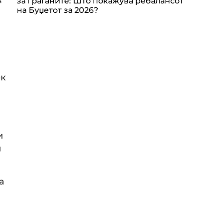
за граѓаните: Што покажува ребалансот
на Буџетот за 2026?
ек
и
и
а