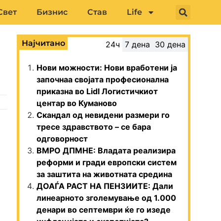
Свет
Бизнис
Став
Life
Најчитано
24ч
7 дена
30 дена
Нови можности: Нови вработени ја
започнаа својата професионална
приказна во Lidl Логистичкиот
центар во Куманово
Скандал од невидени размери го
тресе здравството – се бара
одговорност
ВМРО ДПМНЕ: Владата реализира
реформи и гради европски систем
за заштита на животната средина
ДОАЃА РАСТ НА ПЕНЗИИТЕ: Дали
линеарното зголемување од 1.000
денари во септември ќе го изеде