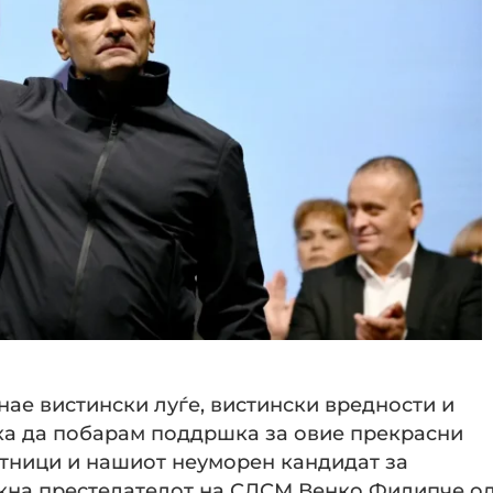
нае вистински луѓе, вистински вредности и
ука да побарам поддршка за овие прекрасни
етници и нашиот неуморен кандидат за
акна престедателот на СДСМ Венко Филипче о