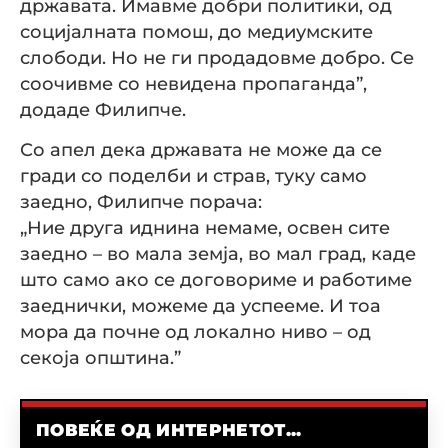
државата. Имавме добри политики, од
социјалната помош, до медиумските
слободи. Но не ги продадовме добро. Се
соочивме со невидена пропаганда”,
додаде Филипче.
Со апел дека државата не може да се
гради со поделби и страв, туку само
заедно, Филипче порача:
„Ние друга иднина немаме, освен сите
заедно – во мала земја, во мал град, каде
што само ако се договориме и работиме
заеднички, можеме да успееме. И тоа
мора да почне од локално ниво – од
секоја општина.”
ПОВЕЌЕ ОД ИНТЕРНЕТОТ...