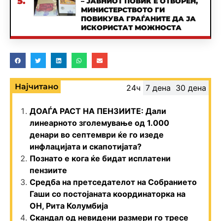
5.
– ЈАВНИОТ ПОВИК Е ОТВОРЕН,
МИНИСТЕРСТВОТО ГИ
ПОВИКУВА ГРАЃАНИТЕ ДА ЈА
ИСКОРИСТАТ МОЖНОСТА
Најчитано
24ч
7 дена
30 дена
ДОАЃА РАСТ НА ПЕНЗИИТЕ: Дали
линеарното зголемување од 1.000
денари во септември ќе го изеде
инфлацијата и скапотијата?
Познато е кога ќе бидат исплатени
пензиите
Средба на претседателот на Собранието
Гаши со постојаната координаторка на
ОН, Рита Колумбија
Скандал од невидени размери го тресе