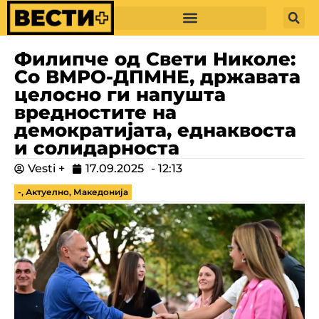
Филипче од Свети Николе:
Со ВМРО-ДПМНЕ, државата
целосно ги напушта
вредностите на
демократијата, еднаквоста
и солидарноста
Vesti +
17.09.2025
-
12:13
-
,
Актуелно
,
Македонија