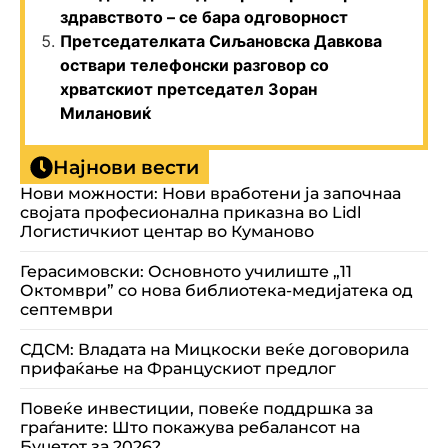
здравството – се бара одговорност
Претседателката Сиљановска Давкова
оствари телефонски разговор со
хрватскиот претседател Зоран
Милановиќ
Најнови вести
Нови можности: Нови вработени ја започнаа
својата професионална приказна во Lidl
Логистичкиот центар во Куманово
Герасимовски: Основното училиште „11
Октомври” со нова библиотека-медијатека од
септември
СДСМ: Владата на Мицкоски веќе договорила
прифаќање на Францускиот предлог
Повеќе инвестиции, повеќе поддршка за
граѓаните: Што покажува ребалансот на
Буџетот за 2026?