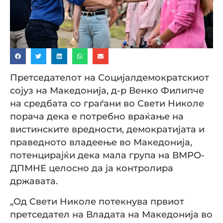
Претседателот на Социјалдемократскиот
сојуз на Македонија, д-р Венко Филипче
на средбата со граѓани во Свети Николе
порача дека е потребно враќање на
вистинските вредности, демократијата и
праведното владеење во Македонија,
потенцирајќи дека мала група на ВМРО-
ДПМНЕ целосно да ја контролира
државата.
„Од Свети Николе потекнува првиот
претседател на Владата на Македонија во