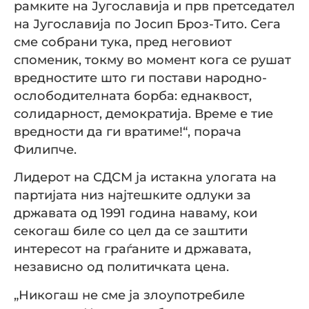
рамките на Југославија и прв претседател
на Југославија по Јосип Броз-Тито. Сега
сме собрани тука, пред неговиот
споменик, токму во момент кога се рушат
вредностите што ги постави народно-
ослободителната борба: еднаквост,
солидарност, демократија. Време е тие
вредности да ги вратиме!“, порача
Филипче.
Лидерот на СДСМ ја истакна улогата на
партијата низ најтешките одлуки за
државата од 1991 година наваму, кои
секогаш биле со цел да се заштити
интересот на граѓаните и државата,
независно од политичката цена.
„Никогаш не сме ја злоупотребиле