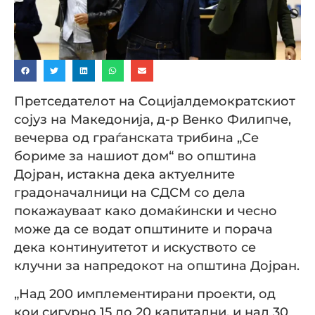
Претседателот на Социјалдемократскиот
сојуз на Македонија, д-р Венко Филипче,
вечерва од граѓанската трибина „Се
бориме за нашиот дом“ во општина
Дојран, истакна дека актуелните
градоначалници на СДСМ со дела
покажауваат како домаќински и чесно
може да се водат општините и порача
дека континуитетот и искуството се
клучни за напредокот на општина Дојран.
„Над 200 имплементирани проекти, од
кои сигурно 15 до 20 капитални, и над 30