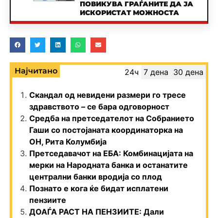
ПОВИКУВА ГРАЃАНИТЕ ДА ЈА
ИСКОРИСТАТ МОЖНОСТА
Најчитано
24ч
7 дена
30 дена
Скандал од невидени размери го тресе
здравството – се бара одговорност
Средба на претседателот на Собранието
Гаши со постојаната координаторка на
ОН, Рита Колумбија
Претседавачот на ЕБА: Комбинацијата на
мерки на Народната банка и останатите
централни банки вродија со плод
Познато е кога ќе бидат исплатени
пензиите
ДОАЃА РАСТ НА ПЕНЗИИТЕ: Дали