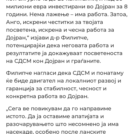
милиони евра инвестирани во Дојран за 8
години. Нема лажење – има работа. Затоа,
Анго, искрени честитки за твојата
посветена, искрена и чесна работа за
Дојран,“ изјави д-р Филипче,
потенцирајќи дека неговата работа и
резултатите ја докажуваат посветеноста
на СДСМ кон Дојран и граѓаните.
Филипче нагласи дека СДСМ и понатаму
ќе биде двигател на локалниот развој и
гаранција за стабилност, чесност и
конкретна работа во Дојран.
„Сега ве повикувам да го направиме
истото. Да ја оставиме апатијата и
разочарувањето што несомнено ја има
насекаде, особено после ланските