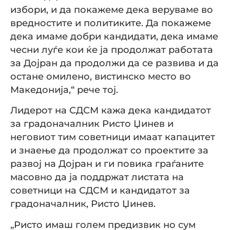
избори, и да покажеме дека веруваме во
вредностите и политиките. Да покажеме
дека имаме добри кандидати, дека имаме
чесни луѓе кои ќе ја продолжат работата
за Дојран да продолжи да се развива и да
остане омилено, вистинско место во
Македонија,“ рече тој.
Лидерот на СДСМ кажа дека кандидатот
за градоначалник Ристо Џинев и
неговиот тим советници имаат капацитет
и знаење да продолжат со проектите за
развој на Дојран и ги повика граѓаните
масовно да ја поддржат листата на
советници на СДСМ и кандидатот за
градоначалник, Ристо Џинев.
„Ристо имаш голем предизвик но сум