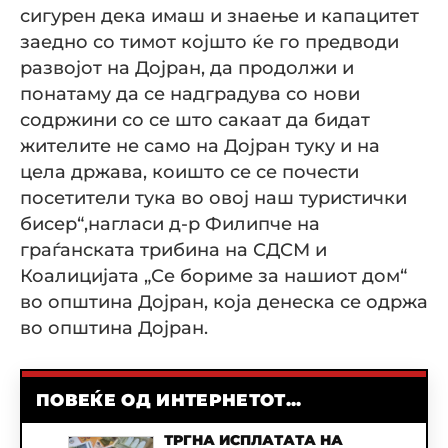
сигурен дека имаш и знаење и капацитет
заедно со тимот којшто ќе го предводи
развојот на Дојран, да продолжи и
понатаму да се надградува со нови
содржини со се што сакаат да бидат
жителите не само на Дојран туку и на
цела држава, коишто се се почести
посетители тука во овој наш туристички
бисер“,нагласи д-р Филипче на
граѓанската трибина на СДСМ и
Коалицијата „Се бориме за нашиот дом“
во општина Дојран, која денеска се одржа
во општина Дојран.
ПОВЕЌЕ ОД ИНТЕРНЕТОТ...
ТРГНА ИСПЛАТАТА НА