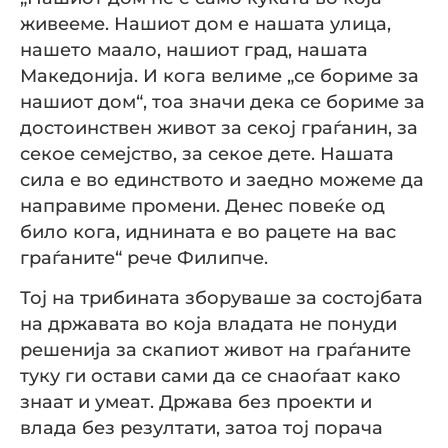
живееме. Нашиот дом е нашата улица,
нашето маало, нашиот град, нашата
Македонија. И кога велиме „се бориме за
нашиот дом“, тоа значи дека се бориме за
достоинствен живот за секој граѓанин, за
секое семејство, за секое дете. Нашата
сила е во единството и заедно можеме да
направиме промени. Денес повеќе од
било кога, иднината е во рацете на вас
граѓаните“ рече Филипче.
Тој на трибината зборуваше за состојбата
на државата во која владата не понуди
решенија за скапиот живот на граѓаните
туку ги остави сами да се снаоѓаат како
знаат и умеат. Држава без проекти и
влада без резултати, затоа тој порача