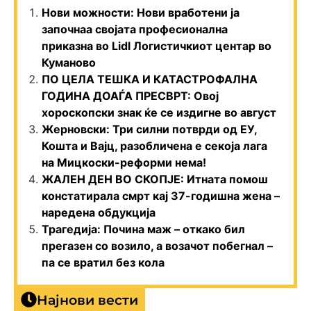
Нови можности: Нови вработени ја
започнаа својата професионална
приказна во Lidl Логистичкиот центар во
Куманово
ПО ЦЕЛА ТЕШКА И КАТАСТРОФАЛНА
ГОДИНА ДОАЃА ПРЕСВРТ: Овој
хороскопски знак ќе се издигне во август
Жерновски: Три силни потврди од ЕУ,
Кошта и Вајц, разобличена е секоја лага
на Мицкоски-реформи нема!
ЖАЛЕН ДЕН ВО СКОПЈЕ: Итната помош
констатирала смрт кај 37-годишна жена –
наредена обдукција
Трагедија: Почина маж – откако бил
прегазен со возило, а возачот побегнал –
па се вратил без кола
Најнови вести