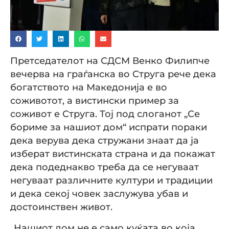
Претседателот на СДСМ Венко Филипче
вечерва на граѓанска во Струга рече дека
богатството на Македонија е во
соживотот, а вистински пример за
соживот е Струга. Тој под слоганот „Се
бориме за нашиот дом“ испрати пораки
дека верува дека стружани знаат да ја
изберат вистинската страна и да покажат
дека подеднакво треба да се негуваат
негуваат различните култури и традиции
и дека секој човек заслужува убав и
достоинствен живот.
„Нашиот дом не е само куќата во која