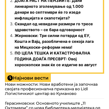
ДОАЃА РАСТ НА ПЕНЗИИТЕ: Дали
линеарното зголемување од 1.000
денари во септември ќе го изеде
инфлацијата и скапотијата?
Скандал од невидени размери го тресе
здравството – се бара одговорност
Жерновски: Три силни потврди од ЕУ,
Кошта и Вајц, разобличена е секоја лага
на Мицкоски-реформи нема!
ПО ЦЕЛА ТЕШКА И КАТАСТРОФАЛНА
ГОДИНА ДОАЃА ПРЕСВРТ: Овој
хороскопски знак ќе се издигне во август
Најнови вести
Нови можности: Нови вработени ја започнаа
својата професионална приказна во Lidl
Логистичкиот центар во Куманово
Герасимовски: Основното училиште „11
Октомври” со нова библиотека-медијатека од