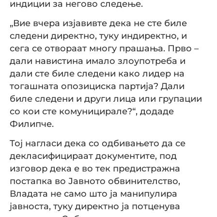
индиции за негово следење.
„Вие вчера изјавивте дека не сте биле
следени директно, туку индиректно, и
сега се отвораат многу прашања. Прво –
дали навистина имало злоупотреба и
дали сте биле следени како лидер на
тогашната опозициска партија? Дали
биле следени и други лица или групации
со кои сте комуницирале?“, додаде
Филипче.
Тој нагласи дека со одбивањето да се
декласифицираат документите, под
изговор дека е во тек предистражна
постапка во Јавното обвинителство,
Владата не само што ја манипулира
јавноста, туку директно ја потценува