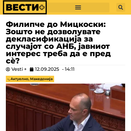
Филипче до Мицкоски:
Зошто не дозволувате
декласификација за
случајот со АНБ, јавниот
интерес треба да е пред
сè?
Vesti +
12.09.2025
-
14:11
-
,
Актуелно
,
Македонија