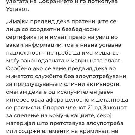
улогата на Собранието и го поткопува
Уставот.
„Имајќи предвид дека пратениците се
лица со соодветни безбедносни
сертификати и имаат право на увид во
вакви информации, тоа е нивна уставна
надлежност – не треба да има мешање
меѓу законодавната и извршната власт.
Особено ако се земе предвид дека во
минатото службите беа злоупотребувани
за прислушување и слични активности,
сметам дека е од исклучителен јавен
интерес оваа афера целосно и детално да
се расчисти. Според членот 21 од Законот
за следење на комуникациите, секој
материјал што претставува злоупотреба
или содржи елементи на криминал, не