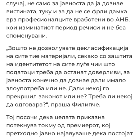
случај, не само за јавноста да ја дознае
вистината, туку и за да не се фрли дамка
врз професионалците вработени во АНБ,
кои изминатиот период речиси и не беа
споменувани.
„Зошто не дозволувате декласификација
на сите тие материјали, секако со заштита
на идентитетот на сите луѓе чии што
податоци треба да останат доверливи, за
јавноста конечно да дознае дали имало
злоупотреба или не. Дали некој го
прекршил законот или не? Треба ли некој
да одговара?“, праша Филипче.
Тој посочи дека целата приказна
потекнува токму од премиерот, кој
претходно јавно најавуваше дека постојат