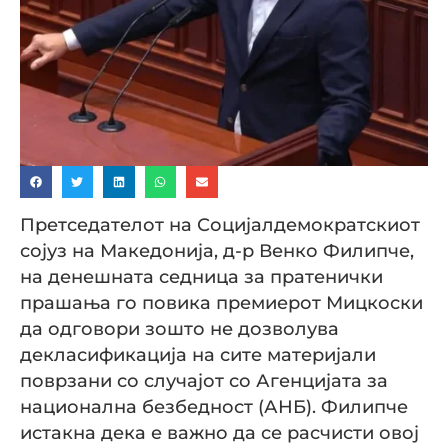
Претседателот на Социјалдемократскиот
сојуз на Македонија, д-р Венко Филипче,
на денешната седница за пратенички
прашања го повика премиерот Мицкоски
да одговори зошто не дозволува
декласификација на сите материјали
поврзани со случајот со Агенцијата за
национална безбедност (АНБ). Филипче
истакна дека е важно да се расчисти овој