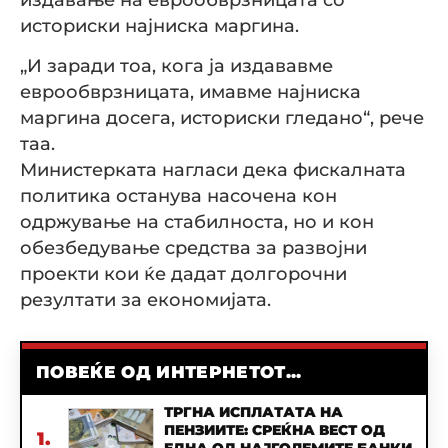
историски најниска маргина.
„И заради тоа, кога ја издававме
еврообврзницата, имавме најниска
маргина досега, историски гледано“, рече
таа.
Министерката нагласи дека фискалната
политика останува насочена кон
одржување на стабилноста, но и кон
обезбедување средства за развојни
проекти кои ќе дадат долгорочни
резултати за економијата.
ПОВЕЌЕ ОД ИНТЕРНЕТОТ...
ТРГНА ИСПЛАТАТА НА
ПЕНЗИИТЕ: СРЕЌНА ВЕСТ ОД
1.
ЕДНА ОД НАЈГОЛЕМИТЕ БАНКИ