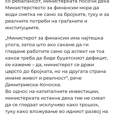
со ребалансот, министерката посочи дека
Министерството за финансии мора да
води сметка не само за бројките, туку и за
реалните потреби на граѓаните и
институциите.
„Министерот за финансии има најтешка
улога, затоа што ако сакаме да ги
гледаме работите само од аспект на тоа
каков треба да биде буџетскиот дефицит,
ќе кажеме – да, министерот се држи
цврсто до бројката, но на другата страна
имаме живот и реалност“, рече
Димитриеска-Кочоска.
Во однос на капиталните инвестиции,
министерката истакна дека тие не смеат
да се гледаат исклучиво како трошок,
туку како вложување во идниот развој на