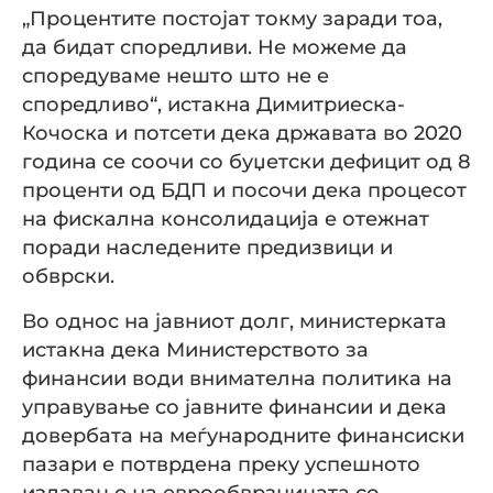
„Процентите постојат токму заради тоа,
да бидат споредливи. Не можеме да
споредуваме нешто што не е
споредливо“, истакна Димитриеска-
Кочоска и потсети дека државата во 2020
година се соочи со буџетски дефицит од 8
проценти од БДП и посочи дека процесот
на фискална консолидација е отежнат
поради наследените предизвици и
обврски.
Во однос на јавниот долг, министерката
истакна дека Министерството за
финансии води внимателна политика на
управување со јавните финансии и дека
довербата на меѓународните финансиски
пазари е потврдена преку успешното
издавање на еврообврзницата со