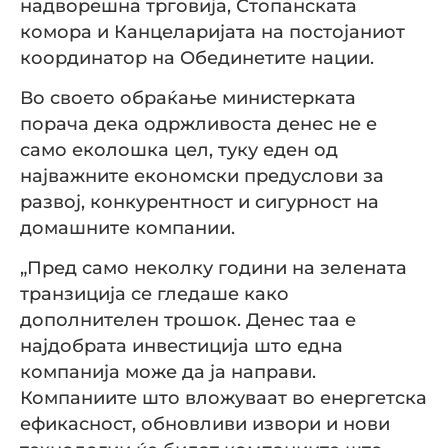
надворешна трговија, Стопанската
комора и Канцеларијата на постојаниот
координатор на Обединетите нации.
Во своето обраќање министерката
порача дека одржливоста денес не е
само еколошка цел, туку еден од
најважните економски предуслови за
развој, конкурентност и сигурност на
домашните компании.
„Пред само неколку години на зелената
транзиција се гледаше како
дополнителен трошок. Денес таа е
најдобрата инвестиција што една
компанија може да ја направи.
Компаниите што вложуваат во енергетска
ефикасност, обновливи извори и нови