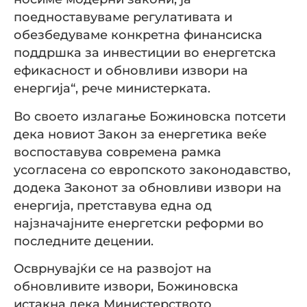
поедноставуваме регулативата и
обезбедуваме конкретна финансиска
поддршка за инвестиции во енергетска
ефикасност и обновливи извори на
енергија“, рече министерката.
Во своето излагање Божиновска потсети
дека новиот Закон за енергетика веќе
воспоставува современа рамка
усогласена со европското законодавство,
додека Законот за обновливи извори на
енергија, претставува една од
најзначајните енергетски реформи во
последните децении.
Осврнувајќи се на развојот на
обновливите извори, Божиновска
истакна дека Министерството