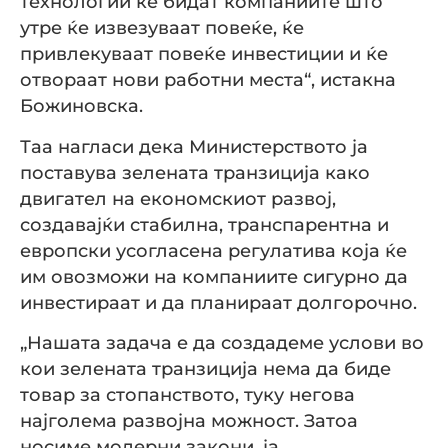
технологии ќе бидат компаниите што
утре ќе извезуваат повеќе, ќе
привлекуваат повеќе инвестиции и ќе
отвораат нови работни места“, истакна
Божиновска.
Таа нагласи дека Министерството ја
поставува зелената транзиција како
двигател на економскиот развој,
создавајќи стабилна, транспарентна и
европски усогласена регулатива која ќе
им овозможи на компаниите сигурно да
инвестираат и да планираат долгорочно.
„Нашата задача е да создадеме услови во
кои зелената транзиција нема да биде
товар за стопанството, туку негова
најголема развојна можност. Затоа
носиме модерни закони, ја