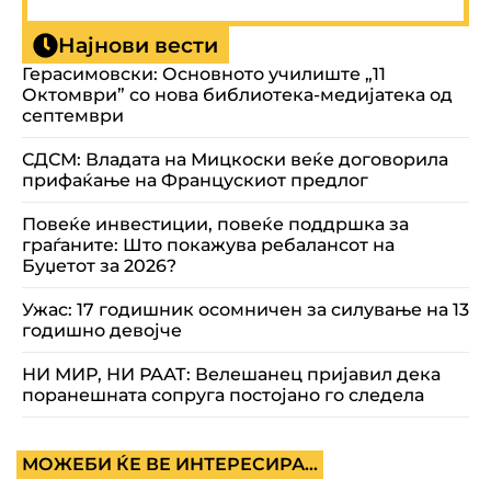
Најнови вести
Герасимовски: Основното училиште „11
Октомври” со нова библиотека-медијатека од
септември
СДСМ: Владата на Мицкоски веќе договорила
прифаќање на Францускиот предлог
Повеќе инвестиции, повеќе поддршка за
граѓаните: Што покажува ребалансот на
Буџетот за 2026?
Ужас: 17 годишник осомничен за силување на 13
годишно девојче
НИ МИР, НИ РААТ: Велешанец пријавил дека
поранешната сопруга постојано го следела
МОЖЕБИ ЌЕ ВЕ ИНТЕРЕСИРА...