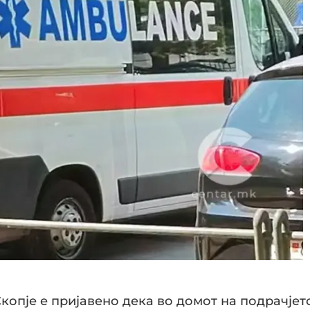
Скопје е пријавено дека во домот на подрачјет