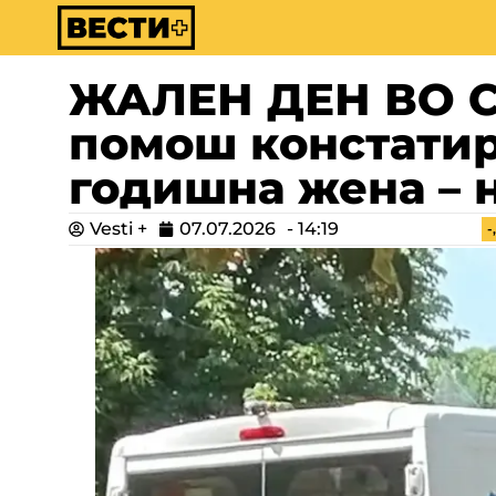
ЖАЛЕН ДЕН ВО С
помош констатира
годишна жена – 
Vesti +
07.07.2026
-
14:19
-