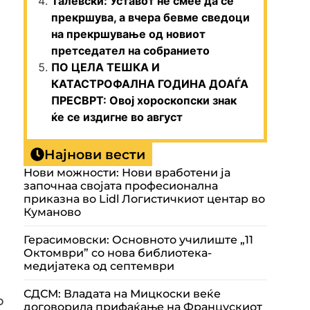
Талевски: Уставот не смее да се
прекршува, а вчера бевме сведоци
на прекршување од новиот
претседател на собранието
ПО ЦЕЛА ТЕШКА И
КАТАСТРОФАЛНА ГОДИНА ДОАЃА
ПРЕСВРТ: Овој хороскопски знак
ќе се издигне во август
Најнови вести
Нови можности: Нови вработени ја
започнаа својата професионална
приказна во Lidl Логистичкиот центар во
Куманово
Герасимовски: Основното училиште „11
Октомври” со нова библиотека-
медијатека од септември
СДСМ: Владата на Мицкоски веќе
о
договорила прифаќање на Францускиот