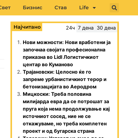
Свет
Бизнис
Став
Life
Најчитано
24ч
7 дена
30 дена
Нови можности: Нови вработени ја
започнаа својата професионална
приказна во Lidl Логистичкиот
центар во Куманово
Трајановски: Целосно ќе го
запреме урбанистичкиот терор и
бетонизацијата во Аеродром
Мицкоски: Треба половина
милијарда евра да се потрошат за
пруга која нема продолжување кај
источниот сосед, ние не се
откажуваме, но треба комплетен
проект и од бугарска страна