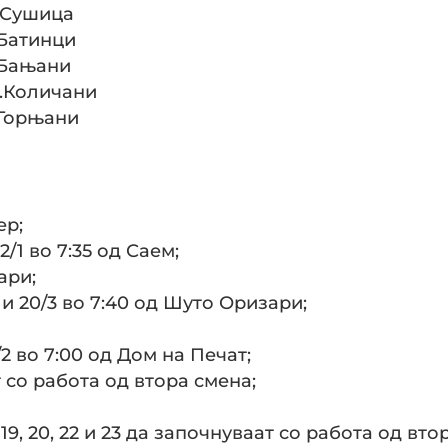
д Сушица
д Батинци
д Бањани
 Д.Количани
д Горњани
ер;
2/1 во 7:35 од Саем;
ари;
р и 20/3 во 7:40 од Шуто Оризари;
3/2 во 7:00 од Дом на Печат;
 со работа од втора смена;
 19, 20, 22 и 23 да започнуваат со работа од вто