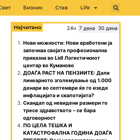
Свет
Бизнис
Став
Life
Најчитано
24ч
7 дена
30 дена
Нови можности: Нови вработени ја
започнаа својата професионална
приказна во Lidl Логистичкиот
центар во Куманово
ДОАЃА РАСТ НА ПЕНЗИИТЕ: Дали
линеарното зголемување од 1.000
денари во септември ќе го изеде
инфлацијата и скапотијата?
Скандал од невидени размери го
тресе здравството – се бара
одговорност
ПО ЦЕЛА ТЕШКА И
КАТАСТРОФАЛНА ГОДИНА ДОАЃА