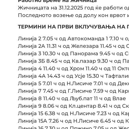
Работно време на Жичница
Жичницата на 31.12.2025 год ќе работи од 1
Последното возење од долу кон врвот и 
ТЕРМИНИ НА ПРВИ ВКЛУЧУВАЊА НА ГР
Линија 2 7.05 ч од Автокоманда 1 7.10 ч 
Линија 2А 11.31 ч од Железара 11.45 ч од 
Линија 3 10.30 ч од Панорама 9.45 ч од 
Линија 3Б 8.45 ч од Кв.пазар 9.30 ч од 
Линија 4 11.40 ч од Хром 11.40 ч од 11 Ок
Линија 4А 14.43 ч од Усје 15.30 ч Тафтал
Линија 5 7.01 ч од Н.Лисиче 7.01 ч од Де
Линија 7 7.45 ч од Г.Лисиче 7.59 ч од Ка
Линија 8 11.40 ч од Љуб.пат 11 ч од Влае
Линија 9 8.06 ч од Кл.центар 8.41 ч од С
Линија 15 6.38 ч од Н.Лисиче 7.23 ч од К
Линија 15А 7.26 ч од Н.Лисиче 6.45 ч од
Линија 16 7.30 ч од Пржино 7.05 ч од Же