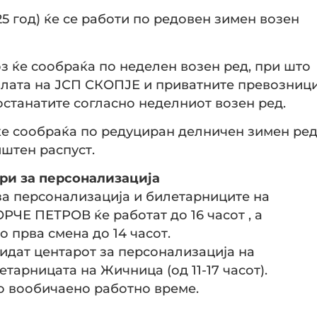
25 год) ќе се работи по редовен зимен возен
воз ќе сообраќа по неделен возен ред, при што
зилата на ЈСП СКОПЈЕ и приватните превозниц
останатите согласно неделниот возен ред.
з ќе сообраќа по редуциран делничен зимен ред
иштен распуст.
ри за персонализација
и за персонализација и билетарниците на
ЧЕ ПЕТРОВ ќе работат до 16 часот , а
 прва смена до 14 часот.
 бидат центарот за персонализација на
летарницата на Жичница (од 11-17 часот).
со вообичаено работно време.