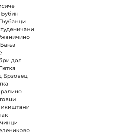
Лисиче
д Љубин
д Љубанци
д Студеничани
д Ржаничино
К.Бања
е
обри дол
.Петка
од Брзовец
тка
 Мралино
атовци
д Никиштани
так
Бучинци
 Зелениково