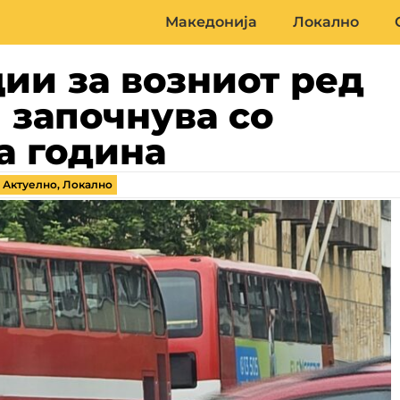
Македонија
Локално
и за возниот ред
ј започнува со
та година
,
Актуелно
,
Локално