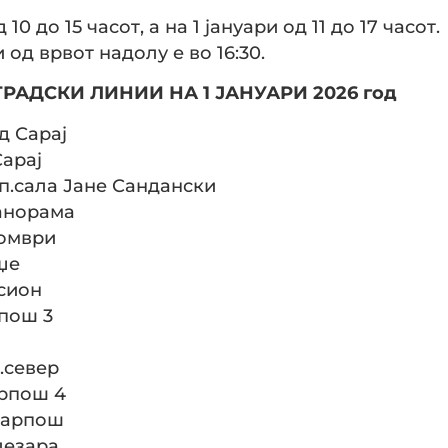
0 до 15 часот, а на 1 јануари од 11 до 17 часот.
од врвот надолу е во 16:30.
АДСКИ ЛИНИИ НА 1 ЈАНУАРИ 2026 год
од Сарај
Сарај
Сп.сала Јане Сандански
Панорама
томври
иџе
ксион
рпош 3
к.север
арпош 4
 Карпош
лезара