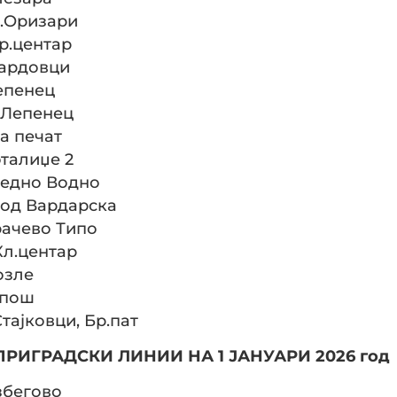
Ш.Оризари
Тр.центар
 Бардовци
Лепенец
д Лепенец
на печат
фталиџе 2
Средно Водно
ч од Вардарска
Драчево Типо
Кл.центар
озле
арпош
Стајковци, Бр.пат
РИГРАДСКИ ЛИНИИ НА 1 ЈАНУАРИ 2026 год
избегово