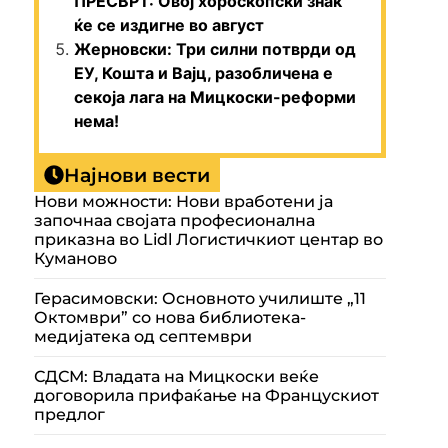
ПРЕСВРТ: Овој хороскопски знак
ќе се издигне во август
Жерновски: Три силни потврди од
ЕУ, Кошта и Вајц, разобличена е
секоја лага на Мицкоски-реформи
нема!
Најнови вести
Нови можности: Нови вработени ја
започнаа својата професионална
приказна во Lidl Логистичкиот центар во
Куманово
Герасимовски: Основното училиште „11
Октомври” со нова библиотека-
медијатека од септември
СДСМ: Владата на Мицкоски веќе
договорила прифаќање на Францускиот
предлог