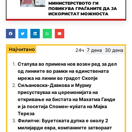
МИНИСТЕРСТВОТО ГИ
ПОВИКУВА ГРАЃАНИТЕ ДА ЈА
ИСКОРИСТАТ МОЖНОСТА
Најчитано
24ч
7 дена
30 дена
Стапува во примена нов возен ред за дел
од линиите во рамки на единствената
мрежа на линии во градот Скопје
Сиљановска-Давкова и Мурму
присуствуваа на церемонијата на
откривање на бистата на Махатма Ганди
и ја посетија Спомен-куќата на Мајка
Тереза
Филипче: Буџетската дупка е околу 2
милијарди евра, компаниите затвораат