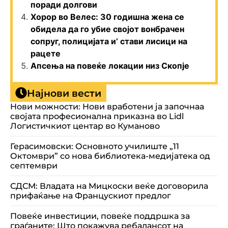
поради долгови
Хорор во Велес: 30 годишна жена се
обидела да го убие својот вонбрачен
сопруг, полицијата и’ стави лисици на
рацете
Апсења на повеќе локации низ Скопје
Најнови вести
Нови можности: Нови вработени ја започнаа
својата професионална приказна во Lidl
Логистичкиот центар во Куманово
Герасимовски: Основното училиште „11
Октомври” со нова библиотека-медијатека од
септември
СДСМ: Владата на Мицкоски веќе договорила
прифаќање на Францускиот предлог
Повеќе инвестиции, повеќе поддршка за
граѓаните: Што покажува ребалансот на