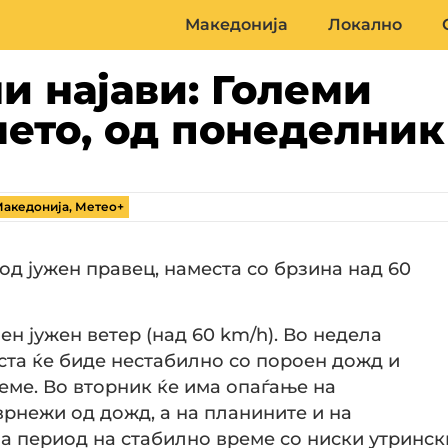
Македонија
Локално
и најави: Големи
мето, од понеделник
акедонија
,
Метео+
од јужен правец, наместа со брзина над 60
ен јужен ветер (над 60 km/h). Во недела
ста ќе биде нестабилно со пороен дожд и
еме. Во вторник ќе има опаѓање на
врнежи од дожд, а на планините и на
ва период на стабилно време со ниски утринск