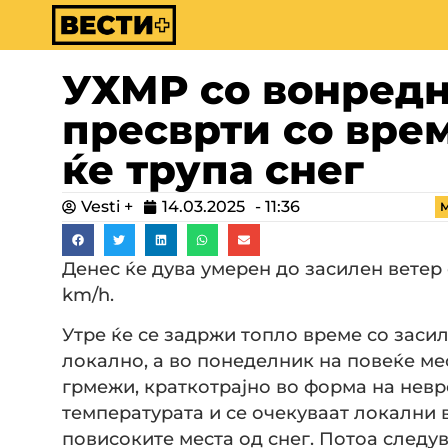
УХМР со вонредн
пресврти со вре
ќе трупа снег
Vesti +
14.03.2025
-
11:36
М
Денес ќе дува умерен до засилен ветер 
km/h.
Утре ќе се задржи топло време со засил
локално, а во понеделник на повеќе ме
грмежи, краткотрајно во форма на невр
температурата и се очекуваат локални 
повисоките места од снег. Потоа следу