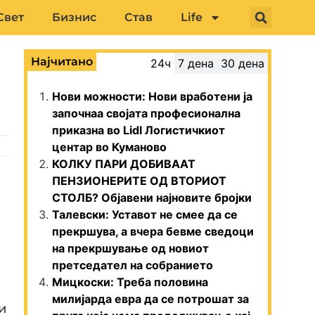
Свет
Бизнис
Став
Life
Најчитано
24ч
7 дена
30 дена
Нови можности: Нови вработени ја
започнаа својата професионална
приказна во Lidl Логистичкиот
центар во Куманово
КОЛКУ ПАРИ ДОБИВААТ
ПЕНЗИОНЕРИТЕ ОД ВТОРИОТ
СТОЛБ? Објавени најновите бројки
Талевски: Уставот не смее да се
прекршува, а вчера бевме сведоци
на прекршување од новиот
претседател на собранието
Мицкоски: Треба половина
милијарда евра да се потрошат за
и