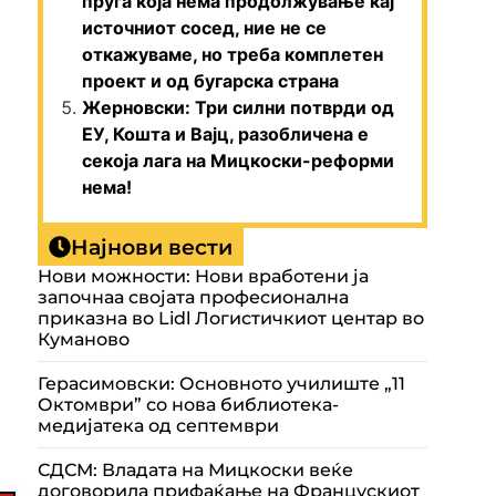
пруга која нема продолжување кај
источниот сосед, ние не се
откажуваме, но треба комплетен
проект и од бугарска страна
Жерновски: Три силни потврди од
ЕУ, Кошта и Вајц, разобличена е
секоја лага на Мицкоски-реформи
нема!
Најнови вести
Нови можности: Нови вработени ја
започнаа својата професионална
приказна во Lidl Логистичкиот центар во
Куманово
Герасимовски: Основното училиште „11
Октомври” со нова библиотека-
медијатека од септември
СДСМ: Владата на Мицкоски веќе
договорила прифаќање на Францускиот