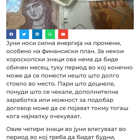
Јуни носи силна енергија на промени,
особено на финансиски план. За некои
хороскопски знаци ова нема да биде
обичен месец, туку период во кој конечно
може да се помести нешто што долго
стоело во место. Пари што доцнеле,
понуди што се чекале, дополнителна
заработка или можност за подобар
договор може да се појават токму тогаш
кога најмалку очекуваат.
Овие четири знаци во јуни влегуваат во
период во кој треба да бидат будни,