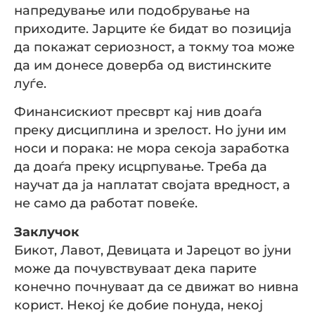
напредување или подобрување на
приходите. Јарците ќе бидат во позиција
да покажат сериозност, а токму тоа може
да им донесе доверба од вистинските
луѓе.
Финансискиот пресврт кај нив доаѓа
преку дисциплина и зрелост. Но јуни им
носи и порака: не мора секоја заработка
да доаѓа преку исцрпување. Треба да
научат да ја наплатат својата вредност, а
не само да работат повеќе.
Заклучок
Бикот, Лавот, Девицата и Јарецот во јуни
може да почувствуваат дека парите
конечно почнуваат да се движат во нивна
корист. Некој ќе добие понуда, некој