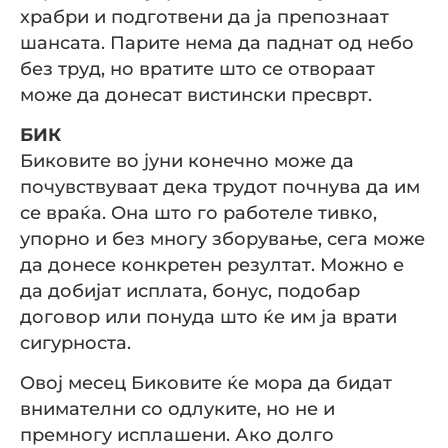
храбри и подготвени да ја препознаат
шансата. Парите нема да паднат од небо
без труд, но вратите што се отвораат
може да донесат вистински пресврт.
БИК
Биковите во јуни конечно може да
почувствуваат дека трудот почнува да им
се враќа. Она што го работеле тивко,
упорно и без многу зборување, сега може
да донесе конкретен резултат. Можно е
да добијат исплата, бонус, подобар
договор или понуда што ќе им ја врати
сигурноста.
Овој месец Биковите ќе мора да бидат
внимателни со одлуките, но не и
премногу исплашени. Ако долго