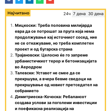
Најчитано
24ч
7 дена
30 дена
Мицкоски: Треба половина милијарда
евра да се потрошат за пруга која нема
продолжување кај источниот сосед, ние
не се откажуваме, но треба комплетен
проект и од бугарска страна
Трајановски: Целосно ќе го запреме
урбанистичкиот терор и бетонизацијата
во Аеродром
Талевски: Уставот не смее да се
прекршува, а вчера бевме сведоци на
прекршување од новиот претседател на
собранието
Димитриеска-Кочоска: Ребалансот
создава услови за поголеми инвестиции
и поефикасна реализација на