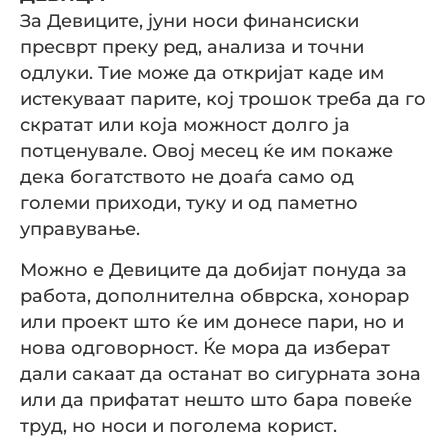
За Девиците, јуни носи финансиски
пресврт преку ред, анализа и точни
одлуки. Тие може да откријат каде им
истекуваат парите, кој трошок треба да го
скратат или која можност долго ја
потценувале. Овој месец ќе им покаже
дека богатството не доаѓа само од
големи приходи, туку и од паметно
управување.
Можно е Девиците да добијат понуда за
работа, дополнителна обврска, хонорар
или проект што ќе им донесе пари, но и
нова одговорност. Ќе мора да изберат
дали сакаат да останат во сигурната зона
или да прифатат нешто што бара повеќе
труд, но носи и поголема корист.