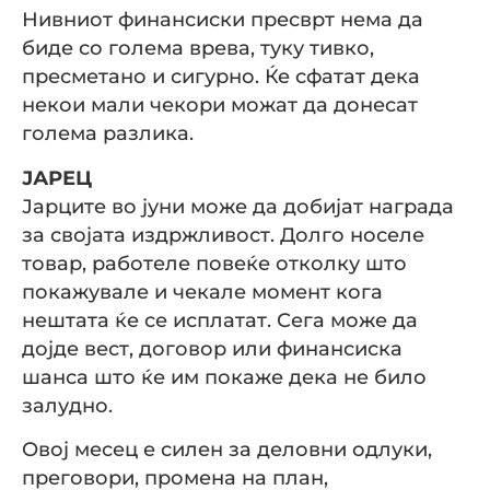
Нивниот финансиски пресврт нема да
биде со голема врева, туку тивко,
пресметано и сигурно. Ќе сфатат дека
некои мали чекори можат да донесат
голема разлика.
ЈАРЕЦ
Јарците во јуни може да добијат награда
за својата издржливост. Долго носеле
товар, работеле повеќе отколку што
покажувале и чекале момент кога
нештата ќе се исплатат. Сега може да
дојде вест, договор или финансиска
шанса што ќе им покаже дека не било
залудно.
Овој месец е силен за деловни одлуки,
преговори, промена на план,