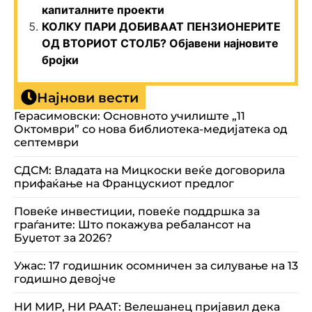
капиталните проекти
КОЛКУ ПАРИ ДОБИВААТ ПЕНЗИОНЕРИТЕ
ОД ВТОРИОТ СТОЛБ? Објавени најновите
бројки
Најнови вести
Герасимовски: Основното училиште „11
Октомври” со нова библиотека-медијатека од
септември
СДСМ: Владата на Мицкоски веќе договорила
прифаќање на Францускиот предлог
Повеќе инвестиции, повеќе поддршка за
граѓаните: Што покажува ребалансот на
Буџетот за 2026?
Ужас: 17 годишник осомничен за силување на 13
годишно девојче
НИ МИР, НИ РААТ: Велешанец пријавил дека