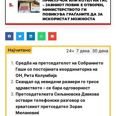
ПРИКЛУЧОК ИЛИ КОТЕЛ НА ГАС
5.
– ЈАВНИОТ ПОВИК Е ОТВОРЕН,
МИНИСТЕРСТВОТО ГИ
ПОВИКУВА ГРАЃАНИТЕ ДА ЈА
ИСКОРИСТАТ МОЖНОСТА
Најчитано
24ч
7 дена
30 дена
Средба на претседателот на Собранието
Гаши со постојаната координаторка на
ОН, Рита Колумбија
Скандал од невидени размери го тресе
здравството – се бара одговорност
Претседателката Сиљановска Давкова
оствари телефонски разговор со
хрватскиот претседател Зоран
Милановиќ