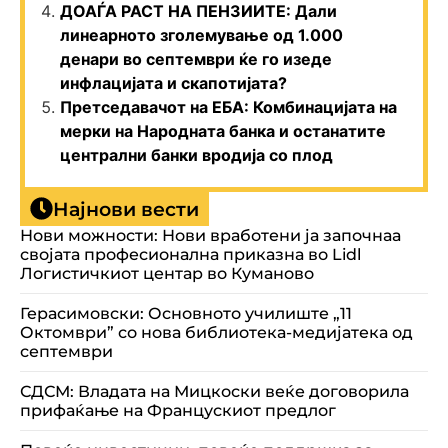
ДОАЃА РАСТ НА ПЕНЗИИТЕ: Дали
линеарното зголемување од 1.000
денари во септември ќе го изеде
инфлацијата и скапотијата?
Претседавачот на ЕБА: Комбинацијата на
мерки на Народната банка и останатите
централни банки вродија со плод
Најнови вести
Нови можности: Нови вработени ја започнаа
својата професионална приказна во Lidl
Логистичкиот центар во Куманово
Герасимовски: Основното училиште „11
Октомври” со нова библиотека-медијатека од
септември
СДСМ: Владата на Мицкоски веќе договорила
прифаќање на Францускиот предлог