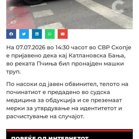
На 07.07.2026 во 14:30 часот во СВР Скопје
е пријавено дека кај Катлановска Бања,
во реката Пчиња бил пронајден машки
труп.
По насоки од јавен обвинител, телото на
починатиот е предадено во судска
медицина за обдукција и се преземаат
мерки за утврдување на идентитетот и
расчистување на случајот.
ПОВЕЌЕ ОД ИНТЕРНЕТОТ...