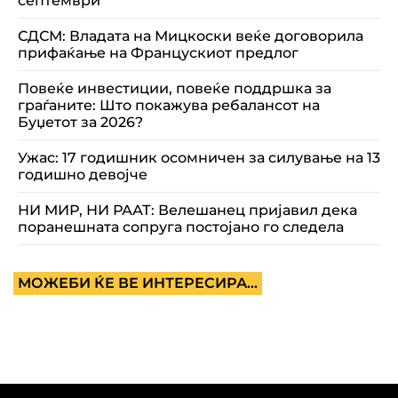
септември
СДСМ: Владата на Мицкоски веќе договорила
прифаќање на Францускиот предлог
Повеќе инвестиции, повеќе поддршка за
граѓаните: Што покажува ребалансот на
Буџетот за 2026?
Ужас: 17 годишник осомничен за силување на 13
годишно девојче
НИ МИР, НИ РААТ: Велешанец пријавил дека
поранешната сопруга постојано го следела
МОЖЕБИ ЌЕ ВЕ ИНТЕРЕСИРА...