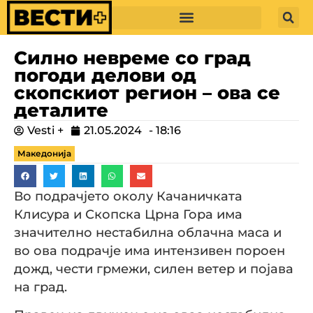
Силно невреме со град
погоди делови од
скопскиот регион – ова се
деталите
Vesti +
21.05.2024
-
18:16
Македонија
Во подрачјето околу Качаничката
Клисура и Скопска Црна Гора има
значително нестабилна облачна маса и
во ова подрачје има интензивен пороен
дожд, чести грмежи, силен ветер и појава
на град.