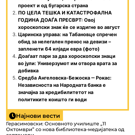
проект и од бугарска страна
ПО ЦЕЛА ТЕШКА И КАТАСТРОФАЛНА
ГОДИНА ДОАЃА ПРЕСВРТ: Овој
хороскопски знак ќе се издигне во август
Царинска управа: на Табановце спречен
обид за нелегален пренос на девизи –
запленети 64 илјади евра (фото)
Доаѓаат пари за два хороскопски знаци
во јули: Универзумот им отвора врата за
добивка
Средба Ангеловска-Бежоска ‒ Рокас:
Независноста на Народната банка е
значајна за кредибилитетот на
политиките коишто ги води
Најнови вести
Герасимовски: Основното училиште „11
Октомври” со нова библиотека-медијатека од