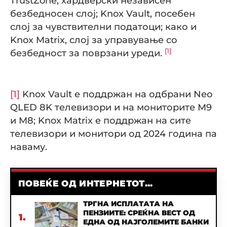
TrustZone, хардверски независен
безбедносен слој; Knox Vault, посебен
слој за чувствителни податоци; како и
Knox Matrix, слој за управување со
[1]
безбедност за поврзани уреди.
[1]
Knox Vault е поддржан на одбрани Neo
QLED 8K телевизори и на мониторите M9
и M8; Knox Matrix е поддржан на сите
телевизори и монитори од 2024 година па
наваму.
ПОВЕЌЕ ОД ИНТЕРНЕТОТ...
ТРГНА ИСПЛАТАТА НА
ПЕНЗИИТЕ: СРЕЌНА ВЕСТ ОД
1.
ЕДНА ОД НАЈГОЛЕМИТЕ БАНКИ