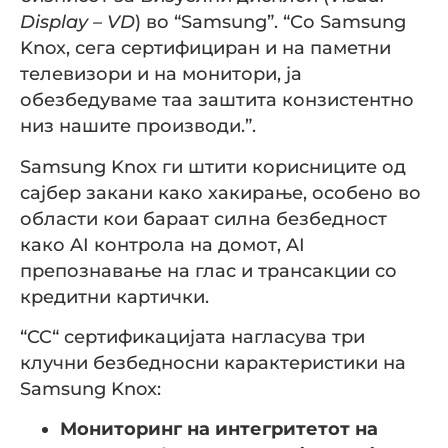
Display –
VD
) во “Samsung”. “Со Samsung
Knox, сега сертифициран и на паметни
телевизори и на монитори, ја
обезбедуваме таа заштита конзистентно
низ нашите производи.”.
Samsung Knox ги штити корисниците од
сајбер закани како хакирање, особено во
области кои бараат силна безбедност
како AI контрола на домот, AI
препознавање на глас и трансакции со
кредитни картички.
“CC“ сертификацијата нагласува три
клучни безбедносни карактеристики на
Samsung Knox:
Мониторинг на интегритетот на