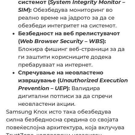
системот (
System Integrity Monitor –
SIM
):
Обезбедува мониторинг во
реално време на јадрото за да се
обезбеди интегритет на системот.
Безбедност на веб прелистувачот
(
Web Browser Security –
WBS
):
Блокира фишинг веб-страници за да
ги заштити корисниците додека
пребаруваат на интернет.
Спречување на неовластено
извршување (
Unauthorized Execution
Prevention –
UEP
):
Валидира
дигитални потписи за да спречи
неовластени акции.
Samsung Knox исто така обезбедува
силна безбедносна средина со својата
повеќеслојна архитектура, која вклучува