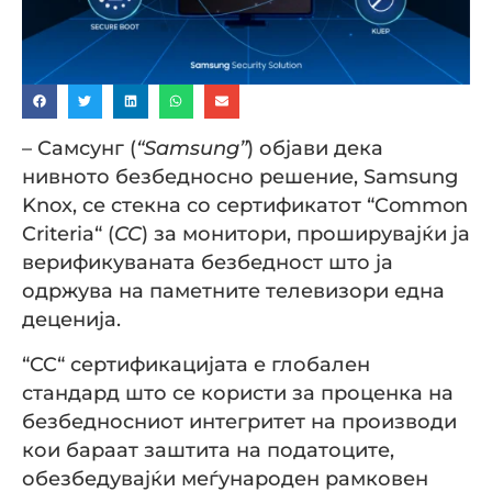
– Самсунг (
“
Samsung
”
) објави дека
нивното безбедносно решение, Samsung
Knox, се стекна со сертификатот “Common
Criteria“ (
CC
) за монитори, проширувајќи ја
верификуваната безбедност што ја
одржува на паметните телевизори една
деценија.
“CC“ сертификацијата е глобален
стандард што се користи за проценка на
безбедносниот интегритет на производи
кои бараат заштита на податоците,
обезбедувајќи меѓународен рамковен