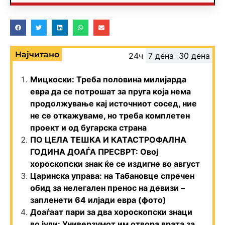
Најчитано
24ч
7 дена
30 дена
Мицкоски: Треба половина милијарда
евра да се потрошат за пруга која нема
продолжување кај источниот сосед, ние
не се откажуваме, но треба комплетен
проект и од бугарска страна
ПО ЦЕЛА ТЕШКА И КАТАСТРОФАЛНА
ГОДИНА ДОАЃА ПРЕСВРТ: Овој
хороскопски знак ќе се издигне во август
Царинска управа: на Табановце спречен
обид за нелегален пренос на девизи –
запленети 64 илјади евра (фото)
Доаѓаат пари за два хороскопски знаци
во јули: Универзумот им отвора врата за