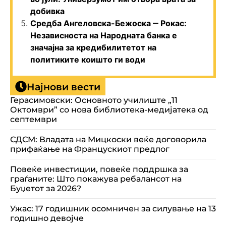
добивка
Средба Ангеловска-Бежоска ‒ Рокас:
Независноста на Народната банка е
значајна за кредибилитетот на
политиките коишто ги води
Најнови вести
Герасимовски: Основното училиште „11
Октомври” со нова библиотека-медијатека од
септември
СДСМ: Владата на Мицкоски веќе договорила
прифаќање на Францускиот предлог
Повеќе инвестиции, повеќе поддршка за
граѓаните: Што покажува ребалансот на
Буџетот за 2026?
Ужас: 17 годишник осомничен за силување на 13
годишно девојче