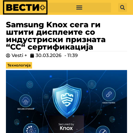
Samsung Knox сега ги
штити дисплеите со
индустриски призната
“CC“ сертификација
Vesti +
30.03.2026
-
11:39
Технологија