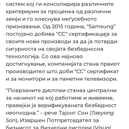
систем кој ги консолидира различните
критериуми за проценка од различни
земји и го олеснува меѓусебното
признавање. Од 2015 година, “Samsung”
постојано добива “CC“ сертификација за
своите нови производи за да ја потврди
сигурноста на својата безбедносна
технологија. Со ова најново
достигнување, компанијата стана првиот
производител што доби “CC“ сертификат
и за монитори и за паметни телевизори.
“Поврзаните дисплеи станаа централни
за начинот на кој работиме и живееме,
правејќи ја верификуваната безбедност
неопходна.” – рече Тајонг Сон (
Taeyong
Son
), Извршен Потпретседател за
бизнисот за Визуелни дисплеи (
Visual