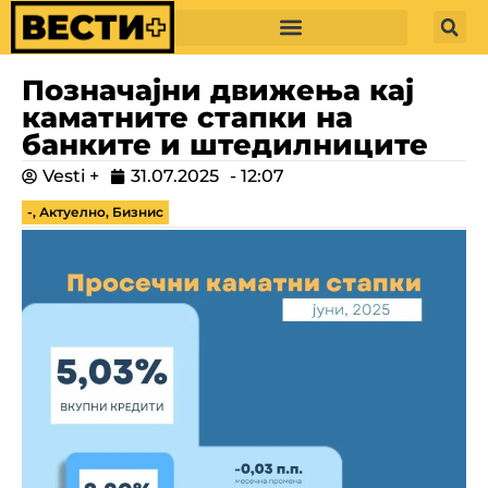
Позначајни движења кај
каматните стапки на
банките и штедилниците
Vesti +
31.07.2025
-
12:07
-
,
Актуелно
,
Бизнис