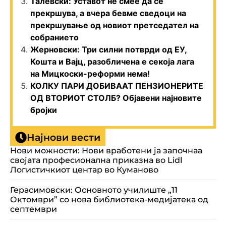
Талевски: Уставот не смее да се
прекршува, а вчера бевме сведоци на
прекршување од новиот претседател на
собранието
Жерновски: Три силни потврди од ЕУ,
Кошта и Вајц, разобличена е секоја лага
на Мицкоски-реформи нема!
КОЛКУ ПАРИ ДОБИВААТ ПЕНЗИОНЕРИТЕ
ОД ВТОРИОТ СТОЛБ? Објавени најновите
бројки
Најнови вести
Нови можности: Нови вработени ја започнаа
својата професионална приказна во Lidl
Логистичкиот центар во Куманово
Герасимовски: Основното училиште „11
Октомври” со нова библиотека-медијатека од
септември