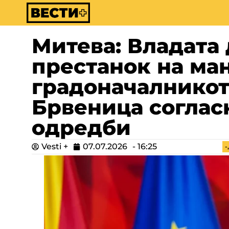
Митева: Владата 
престанок на ман
градоначалникот
Брвеница соглас
одредби
Vesti +
07.07.2026
-
16:25
-