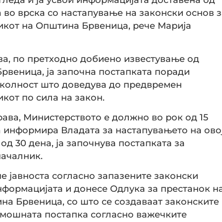
во врска со настапување на законски основ з
икот на Општина Брвеница, рече Марија
ва, по претходно добиено известување од
рвеница, ја започна постапката поради
околност што доведува до предвремен
кот по сила на закон.
ава, Министерството е должно во рок од 15
а информира Владата за настапувањето на ово
од 30 дена, ја започнува постапката за
началник.
ме јавноста согласно запазените законски
нформацијата и донесе Одлука за престанок н
на Брвеница, со што се создаваат законските
амошната постапка согласно важечките