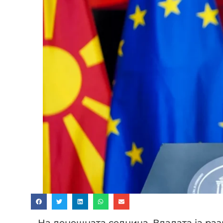
– На денешната седница, Владата ја раз