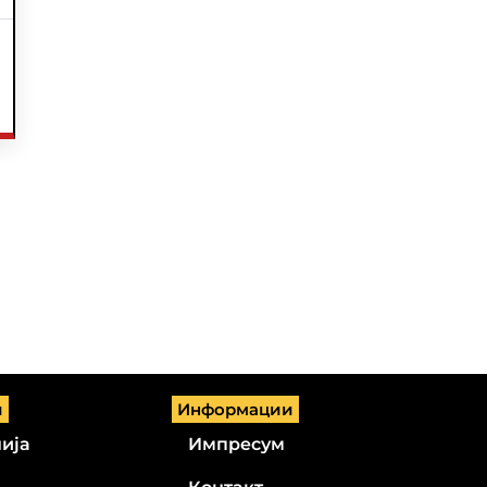
и
Информации
ија
Импресум