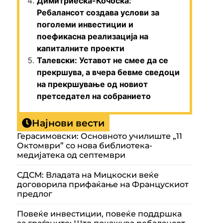
Димитриеска-Кочоска:
Ребалансот создава услови за
поголеми инвестиции и
поефикасна реализација на
капиталните проекти
Талевски: Уставот не смее да се
прекршува, а вчера бевме сведоци
на прекршување од новиот
претседател на собранието
Најнови вести
Герасимовски: Основното училиште „11
Октомври” со нова библиотека-
медијатека од септември
СДСМ: Владата на Мицкоски веќе
договорила прифаќање на Францускиот
предлог
Повеќе инвестиции, повеќе поддршка