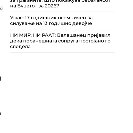
за граѓаните: Што покажува ребалансот
на Буџетот за 2026?
а
Ужас: 17 годишник осомничен за
силување на 13 годишно девојче
НИ МИР, НИ РААТ: Велешанец пријавил
дека поранешната сопруга постојано го
следела
ј
а