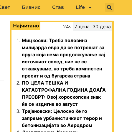
Свет
Бизнис
Став
Life
Најчитано
24ч
7 дена
30 дена
Мицкоски: Треба половина
милијарда евра да се потрошат за
пруга која нема продолжување кај
источниот сосед, ние не се
откажуваме, но треба комплетен
проект и од бугарска страна
ПО ЦЕЛА ТЕШКА И
КАТАСТРОФАЛНА ГОДИНА ДОАЃА
ПРЕСВРТ: Овој хороскопски знак
ќе се издигне во август
Трајановски: Целосно ќе го
запреме урбанистичкиот терор и
бетонизацијата во Аеродром