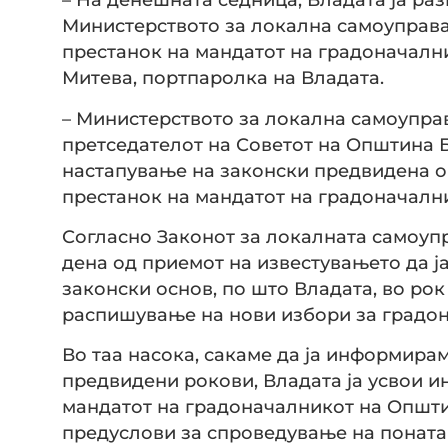
Министерството за локална самоуправа 
престанок на мандатот на градоначалн
Митева, портпаролка на Владата.
– Министерството за локална самоупра
претседателот на Советот на Општина Б
настапување на законски предвидена 
престанок на мандатот на градоначални
Согласно Законот за локалната самоупр
дена од приемот на известувањето да ј
законски основ, по што Владата, во рок 
распишување на нови избори за градо
Во таа насока, сакаме да ја информира
предвидени рокови, Владата ја усвои и
мандатот на градоначалникот на Општи
предуслови за спроведување на понат