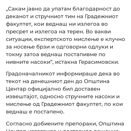
„Сакам јавно да упатам благодарност до
деканот и стручниот тим на Градежниот
факултет, кои веднаш ни излегоа во
пресрет и излегоа на терен. Во вакви
ситуации, експертското мислење е клучно
за носење брзи и одговорни одлуки и
токму затоа веднаш постапивме по
нивните насоки“, истакна Герасимовски.
Градоначалникот информираше дека во
текот на денешниот ден до Општина
Центар официјално бил доставен
извештајот, односно стручните насоки и
мислење од Градежниот факултет, по кои
веднаш е постапено.
Согласно добиените препораки, Општина