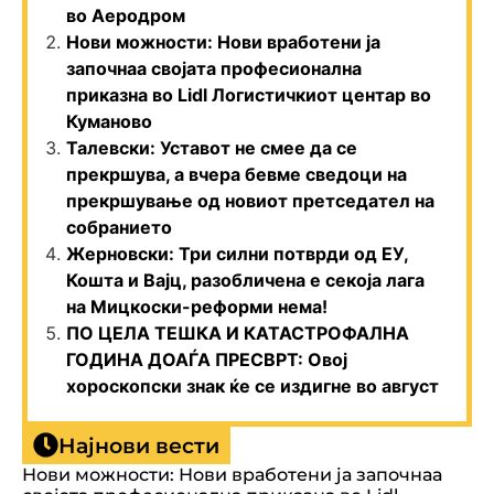
во Аеродром
Нови можности: Нови вработени ја
започнаа својата професионална
приказна во Lidl Логистичкиот центар во
Куманово
Талевски: Уставот не смее да се
прекршува, а вчера бевме сведоци на
прекршување од новиот претседател на
собранието
Жерновски: Три силни потврди од ЕУ,
Кошта и Вајц, разобличена е секоја лага
на Мицкоски-реформи нема!
ПО ЦЕЛА ТЕШКА И КАТАСТРОФАЛНА
ГОДИНА ДОАЃА ПРЕСВРТ: Овој
хороскопски знак ќе се издигне во август
Најнови вести
Нови можности: Нови вработени ја започнаа