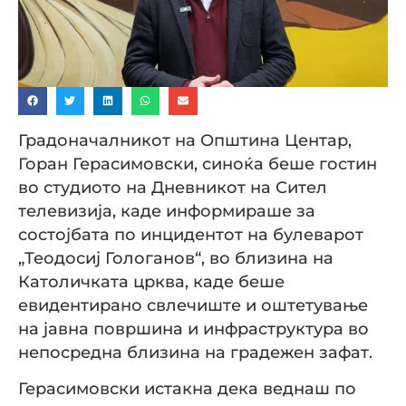
Градоначалникот на Општина Центар,
Горан Герасимовски, синоќа беше гостин
во студиото на Дневникот на Сител
телевизија, каде информираше за
состојбата по инцидентот на булеварот
„Теодосиј Гологанов“, во близина на
Католичката црква, каде беше
евидентирано свлечиште и оштетување
на јавна површина и инфраструктура во
непосредна близина на градежен зафат.
Герасимовски истакна дека веднаш по