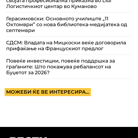
својата професионална приказна во Lidl
Логистичкиот центар во Куманово
Герасимовски: Основното училиште „11
Октомври” со нова библиотека-медијатека од
септември
СДСМ: Владата на Мицкоски веќе договорила
прифаќање на Францускиот предлог
Повеќе инвестиции, повеќе поддршка за
граѓаните: Што покажува ребалансот на
Буџетот за 2026?
МОЖЕБИ ЌЕ ВЕ ИНТЕРЕСИРА...