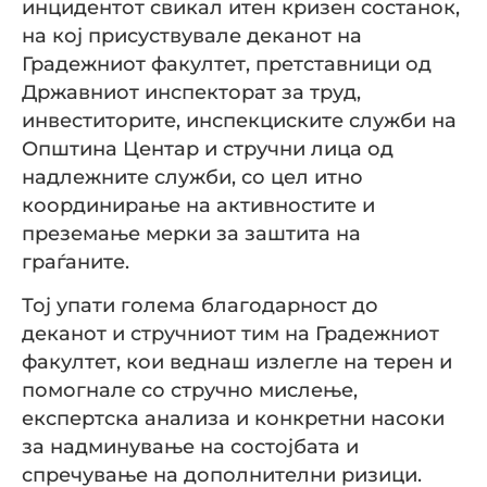
инцидентот свикал итен кризен состанок,
на кој присуствувале деканот на
Градежниот факултет, претставници од
Државниот инспекторат за труд,
инвеститорите, инспекциските служби на
Општина Центар и стручни лица од
надлежните служби, со цел итно
координирање на активностите и
преземање мерки за заштита на
граѓаните.
Тој упати голема благодарност до
деканот и стручниот тим на Градежниот
факултет, кои веднаш излегле на терен и
помогнале со стручно мислење,
експертска анализа и конкретни насоки
за надминување на состојбата и
спречување на дополнителни ризици.