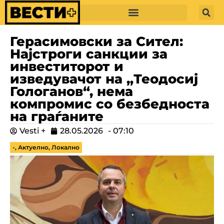
Герасимовски за Сител:
Најстроги санкции за
инвеститорот и
изведувачот на „Теодосиј
Гологанов“, нема
компромис со безбедноста
на граѓаните
Vesti +
28.05.2026
-
07:10
-
,
Актуелно
,
Локално