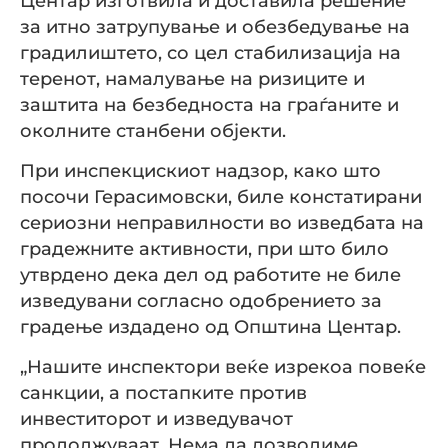
Центар изготвила и доставила решение
за итно затрупување и обезбедување на
градилиштето, со цел стабилизација на
теренот, намалување на ризиците и
заштита на безбедноста на граѓаните и
околните станбени објекти.
При инспекцискиот надзор, како што
посочи Герасимовски, биле констатирани
сериозни неправилности во изведбата на
градежните активности, при што било
утврдено дека дел од работите не биле
изведувани согласно одобрението за
градење издадено од Општина Центар.
„Нашите инспектори веќе изрекоа повеќе
санкции, а постапките против
инвеститорот и изведувачот
продолжуваат. Нема да дозволиме