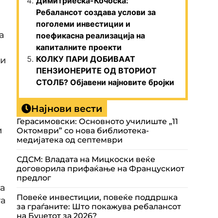
Димитриеска-Кочоска:
Ребалансот создава услови за
поголеми инвестиции и
а
поефикасна реализација на
капиталните проекти
КОЛКУ ПАРИ ДОБИВААТ
ии
ПЕНЗИОНЕРИТЕ ОД ВТОРИОТ
СТОЛБ? Објавени најновите бројки
Најнови вести
Герасимовски: Основното училиште „11
и
Октомври” со нова библиотека-
медијатека од септември
СДСМ: Владата на Мицкоски веќе
договорила прифаќање на Францускиот
предлог
на
Повеќе инвестиции, повеќе поддршка
та
за граѓаните: Што покажува ребалансот
на Буџетот за 2026?