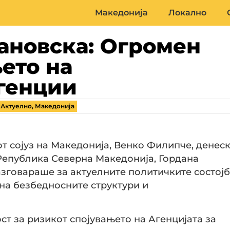
Македонија
Локално
ановска: Огромен
ето на
генции
,
Актуелно
,
Македонија
т сојуз на Македонија, Венко Филипче, денес
 Република Северна Македонија, Гордана
азговараше за актуелните политичките состој
 на безбедносните структури и
т за ризикот спојувањето на Агенцијата за