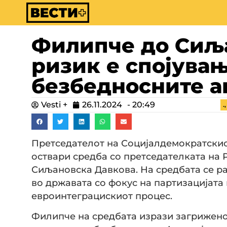
Филипче до Сиљ
ризик е спојувањ
безбедносните а
Vesti +
26.11.2024
-
20:49
.
Претседателот на Социјалдемократскио
оствари средба со претседателката на
Сиљановска Давкова. На средбата се р
во државата со фокус на партизацијата
евроинтеграцискиот процес.
Филипче на средбата изрази загриженос