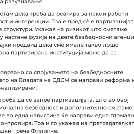
а разузнавање.
етам дека треба да реагира за некои работи
ст и ингеренции. Тоа е пред сè е партизацијат
е структури. Укажав на ризикот што сметаме
у настане фузија на двете безбедносни агенц
мајќи предвид дека сме имале такво лошо
азна партизирана институција може да се
оврзано со спојувањето на безбедносните
мето на Владата на СДСМ се направи реформа 
онализирани.
треба да се запре партизацијата, што во овој
ационална безбедност и дополнително сметаме
е во една навистина ќе направи една гломаз
контролира. Тоа и го укажав на претседателка
ешки“, рече Филипче.