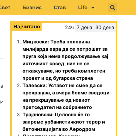
Свет
Бизнис
Став
Life
Најчитано
24ч
7 дена
30 дена
Мицкоски: Треба половина
милијарда евра да се потрошат за
пруга која нема продолжување кај
источниот сосед, ние не се
откажуваме, но треба комплетен
проект и од бугарска страна
Талевски: Уставот не смее да се
ка
прекршува, а вчера бевме сведоци
на прекршување од новиот
би
претседател на собранието
Трајановски: Целосно ќе го
запреме урбанистичкиот терор и
бетонизацијата во Аеродром