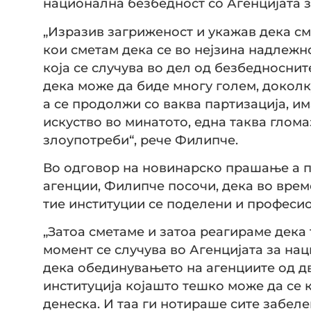
национална безбедност со Агенцијата з
„Изразив загриженост и укажав дека см
кои сметам дека се во нејзина надлежно
која се случува во дел од безбедноснит
дека може да биде многу голем, доколк
а се продолжи со ваква партизација, и
искуство во минатото, една таква глом
злоупотреби“, рече Филипче.
Во одговор на новинарско прашање а п
агенции, Филипче посочи, дека во вре
тие институции се поделени и професи
„Затоа сметаме и затоа реагираме дека 
момент се случува во Агенцијата за н
дека обединувањето на агенциите од дв
институција којашто тешко може да се 
денеска. И таа ги нотираше сите забел