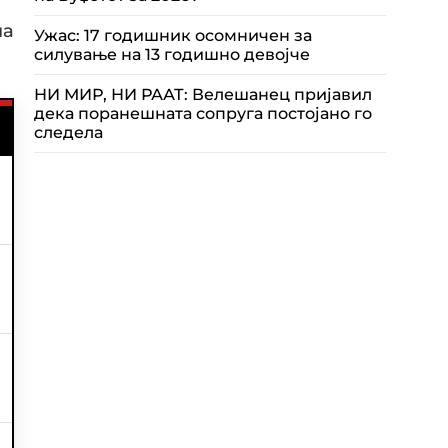
на
Ужас: 17 годишник осомничен за
силување на 13 годишно девојче
НИ МИР, НИ РААТ: Велешанец пријавил
дека поранешната сопруга постојано го
следела