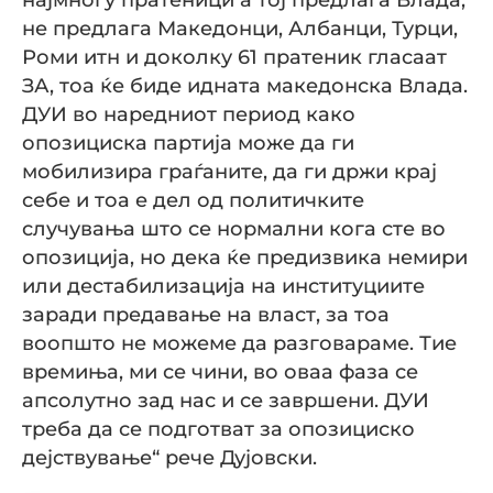
не предлага Македонци, Албанци, Турци,
Роми итн и доколку 61 пратеник гласаат
ЗА, тоа ќе биде идната македонска Влада.
ДУИ во наредниот период како
опозициска партија може да ги
мобилизира граѓаните, да ги држи крај
себе и тоа е дел од политичките
случувања што се нормални кога сте во
опозиција, но дека ќе предизвика немири
или дестабилизација на институциите
заради предавање на власт, за тоа
воопшто не можеме да разговараме. Тие
времиња, ми се чини, во оваа фаза се
апсолутно зад нас и се завршени. ДУИ
треба да се подготват за опозициско
дејствување“ рече Дујовски.