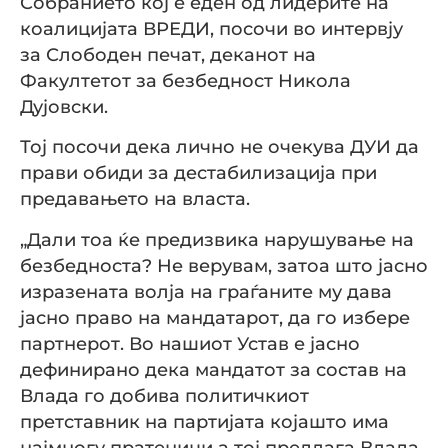
Собранието кој е еден од лидерите на
коалицијата ВРЕДИ, посочи во интервју
за Слободен печат, деканот на
Факултетот за безбедност Никола
Дујовски.
Тој посочи дека лично не очекува ДУИ да
прави обиди за дестабилизација при
предавањето на власта.
„Дали тоа ќе предизвика нарушување на
безбедноста? Не верувам, затоа што јасно
изразената волја на граѓаните му дава
јасно право на мандатарот, да го избере
партнерот. Во нашиот Устав е јасно
дефинирано дека мандатот за состав на
Влада го добива политичкиот
претставник на партијата којашто има
најмногу пратеници а тој предлага Влада,