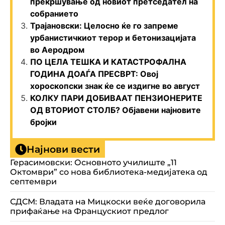
прекршување од новиот претседател на
собранието
Трајановски: Целосно ќе го запреме
урбанистичкиот терор и бетонизацијата
во Аеродром
ПО ЦЕЛА ТЕШКА И КАТАСТРОФАЛНА
ГОДИНА ДОАЃА ПРЕСВРТ: Овој
хороскопски знак ќе се издигне во август
КОЛКУ ПАРИ ДОБИВААТ ПЕНЗИОНЕРИТЕ
ОД ВТОРИОТ СТОЛБ? Објавени најновите
бројки
Најнови вести
Герасимовски: Основното училиште „11
Октомври” со нова библиотека-медијатека од
септември
СДСМ: Владата на Мицкоски веќе договорила
прифаќање на Францускиот предлог