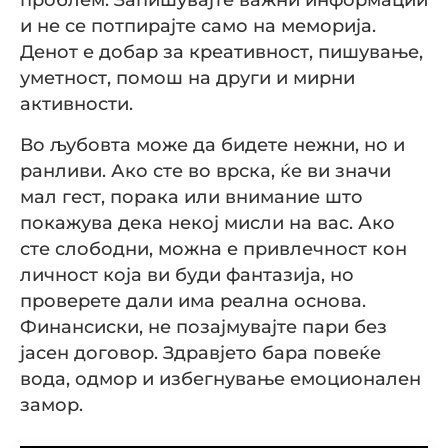
и не се потпирајте само на меморија.
Денот е добар за креативност, пишување,
уметност, помош на други и мирни
активности.
Во љубовта може да бидете нежни, но и
ранливи. Ако сте во врска, ќе ви значи
мал гест, порака или внимание што
покажува дека некој мисли на вас. Ако
сте слободни, можна е привлечност кон
личност која ви буди фантазија, но
проверете дали има реална основа.
Финансиски, не позајмувајте пари без
јасен договор. Здравјето бара повеќе
вода, одмор и избегнување емоционален
замор.