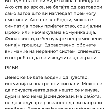
Во љубовта ќе ви биде важна слободата.
Ако сте во врска, не бегајте од разговори
само затоа што ви изгледаат премногу
емотивни. Ако сте слободни, можна е
симпатија преку пријателство, социјални
мрежи или неочекувана комуникација.
Финансиски, избегнувајте непромислени
онлајн трошоци. Здравствено, обрнете
внимание на нервниот систем, спиењето
и потребата да се исклучите од екрани.
РИБИ
Денес ќе бидете водени од чувство,
интуиција и внатрешни сигнали. Можно е
да почувствувате дека нешто се менува,
дури и ако нема јасни докази. На работа,
не дозволувајте расеаност да ви направи
проблем. Запишувајте важни информации