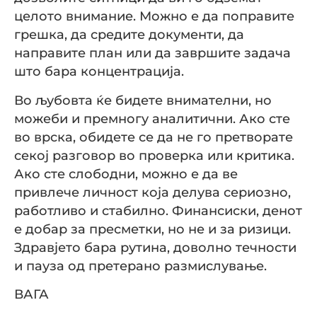
целото внимание. Можно е да поправите
грешка, да средите документи, да
направите план или да завршите задача
што бара концентрација.
Во љубовта ќе бидете внимателни, но
можеби и премногу аналитични. Ако сте
во врска, обидете се да не го претворате
секој разговор во проверка или критика.
Ако сте слободни, можно е да ве
привлече личност која делува сериозно,
работливо и стабилно. Финансиски, денот
е добар за пресметки, но не и за ризици.
Здравјето бара рутина, доволно течности
и пауза од претерано размислување.
ВАГА