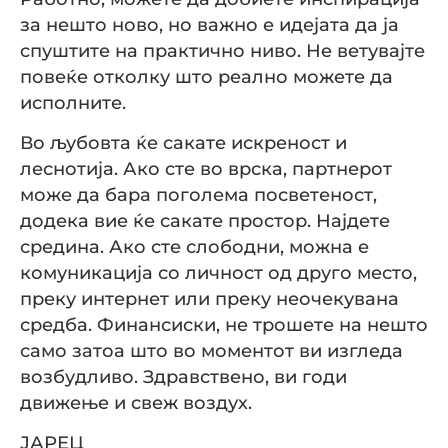
за нешто ново, но важно е идејата да ја
спуштите на практично ниво. Не ветувајте
повеќе отколку што реално можете да
исполните.
Во љубовта ќе сакате искреност и
леснотија. Ако сте во врска, партнерот
може да бара поголема посветеност,
додека вие ќе сакате простор. Најдете
средина. Ако сте слободни, можна е
комуникација со личност од друго место,
преку интернет или преку неочекувана
средба. Финансиски, не трошете на нешто
само затоа што во моментот ви изгледа
возбудливо. Здравствено, ви годи
движење и свеж воздух.
ЈАРЕЦ