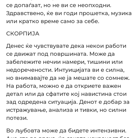
се допаѓаат, но не ви се неопходни.
Здравствено, ќе ви годи прошетка, музика
или кратко време само за себе.
СКОРПИЈА
Денес ќе чувствувате дека некои работи
се движат под површината. Може да
забележите нечии намери, тишини или
недоречености. Интуицијата ви е силна,
но внимавајте да не ја мешате со сомнеж.
На работа, можно е да откриете важен
детал или да сфатите кој навистина стои
зад одредена ситуација. Денот е добар за
истражување, анализа и тивки, но силни
потези.
Во љубовта може да бидете интензивни.