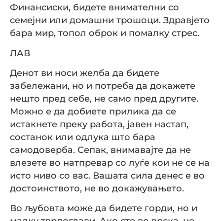
Финансиски, бидете внимателни со
семејни или домашни трошоци. Здравјето
бара мир, топол оброк и помалку стрес.
ЛАВ
Денот ви носи желба да бидете
забележани, но и потреба да докажете
нешто пред себе, не само пред другите.
Можно е да добиете прилика да се
истакнете преку работа, јавен настап,
состанок или одлука што бара
самодоверба. Сепак, внимавајте да не
влезете во натпревар со луѓе кои не се на
исто ниво со вас. Вашата сила денес е во
достоинството, не во докажувањето.
Во љубовта може да бидете горди, но и
малку тврдоглави. Ако сте во врска, не