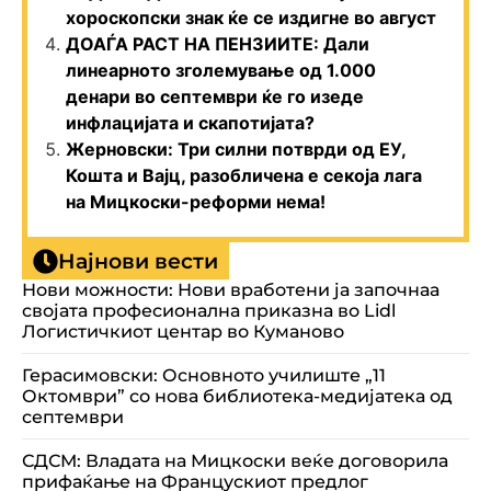
хороскопски знак ќе се издигне во август
ДОАЃА РАСТ НА ПЕНЗИИТЕ: Дали
линеарното зголемување од 1.000
денари во септември ќе го изеде
инфлацијата и скапотијата?
Жерновски: Три силни потврди од ЕУ,
Кошта и Вајц, разобличена е секоја лага
на Мицкоски-реформи нема!
Најнови вести
Нови можности: Нови вработени ја започнаа
својата професионална приказна во Lidl
Логистичкиот центар во Куманово
Герасимовски: Основното училиште „11
Октомври” со нова библиотека-медијатека од
септември
СДСМ: Владата на Мицкоски веќе договорила
прифаќање на Францускиот предлог