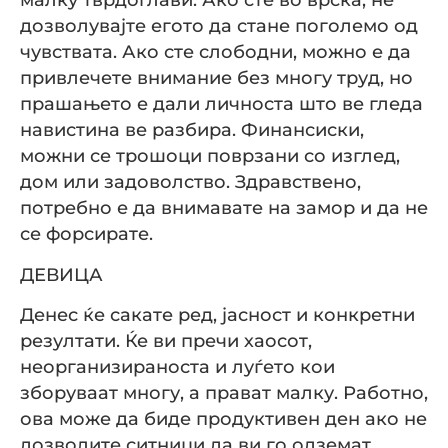
дозволувајте егото да стане поголемо од
чувствата. Ако сте слободни, можно е да
привлечете внимание без многу труд, но
прашањето е дали личноста што ве гледа
навистина ве разбира. Финансиски,
можни се трошоци поврзани со изглед,
дом или задоволство. Здравствено,
потребно е да внимавате на замор и да не
се форсирате.
ДЕВИЦА
Денес ќе сакате ред, јасност и конкретни
резултати. Ќе ви пречи хаосот,
неорганизираноста и луѓето кои
зборуваат многу, а прават малку. Работно,
ова може да биде продуктивен ден ако не
дозволите ситници да ви го одземат