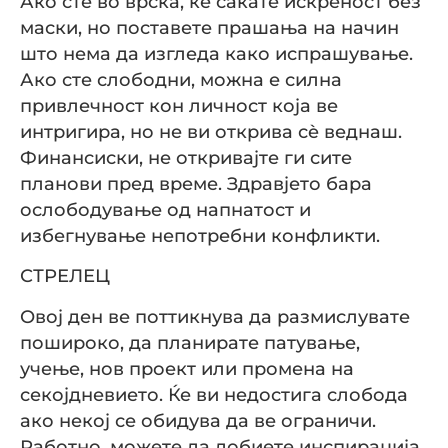
Ако сте во врска, ќе сакате искреност без
маски, но поставете прашања на начин
што нема да изгледа како испрашување.
Ако сте слободни, можна е силна
привлечност кон личност која ве
интригира, но не ви открива сè веднаш.
Финансиски, не откривајте ги сите
планови пред време. Здравјето бара
ослободување од напнатост и
избегнување непотребни конфликти.
СТРЕЛЕЦ
Овој ден ве поттикнува да размислувате
пошироко, да планирате патување,
учење, нов проект или промена на
секојдневието. Ќе ви недостига слобода
ако некој се обидува да ве ограничи.
Работно, можете да добиете инспирација