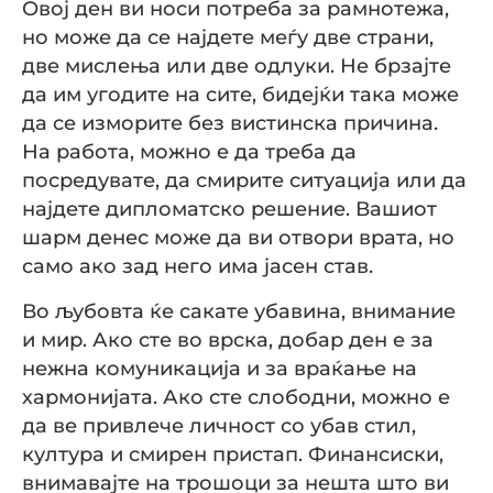
Овој ден ви носи потреба за рамнотежа,
но може да се најдете меѓу две страни,
две мислења или две одлуки. Не брзајте
да им угодите на сите, бидејќи така може
да се изморите без вистинска причина.
На работа, можно е да треба да
посредувате, да смирите ситуација или да
најдете дипломатско решение. Вашиот
шарм денес може да ви отвори врата, но
само ако зад него има јасен став.
Во љубовта ќе сакате убавина, внимание
и мир. Ако сте во врска, добар ден е за
нежна комуникација и за враќање на
хармонијата. Ако сте слободни, можно е
да ве привлече личност со убав стил,
култура и смирен пристап. Финансиски,
внимавајте на трошоци за нешта што ви