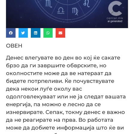
ОВЕН
Денес влегувате во ден во кој ќе сакате
брзо да ги завршите обврските, но
околностите може да ве натераат да
бидете потрпеливи. Ќе почувствувате
дека некои луѓе околу вас
одолговлекуваат или не ја следат вашата
енергија, па можно е лесно да се
изнервирате. Сепак, токму денес е важно
да не реагирате на прва. Во работата
може да добиете информација што ќе ви