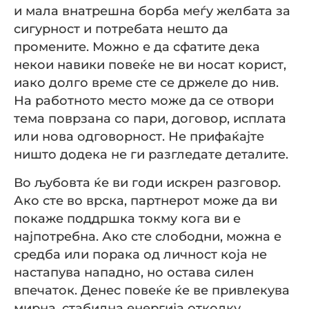
и мала внатрешна борба меѓу желбата за
сигурност и потребата нешто да
промените. Можно е да сфатите дека
некои навики повеќе не ви носат корист,
иако долго време сте се држеле до нив.
На работното место може да се отвори
тема поврзана со пари, договор, исплата
или нова одговорност. Не прифаќајте
ништо додека не ги разгледате деталите.
Во љубовта ќе ви годи искрен разговор.
Ако сте во врска, партнерот може да ви
покаже поддршка токму кога ви е
најпотребна. Ако сте слободни, можна е
средба или порака од личност која не
настапува нападно, но остава силен
впечаток. Денес повеќе ќе ве привлекува
мирна, стабилна енергија отколку