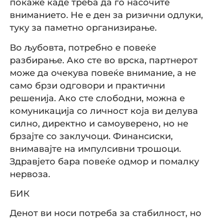
покаже каде треба да го насочите
вниманието. Не е ден за ризични одлуки,
туку за паметно организирање.
Во љубовта, потребно е повеќе
разбирање. Ако сте во врска, партнерот
може да очекува повеќе внимание, а не
само брзи одговори и практични
решенија. Ако сте слободни, можна е
комуникација со личност која ви делува
силно, директно и самоуверено, но не
брзајте со заклучоци. Финансиски,
внимавајте на импулсивни трошоци.
Здравјето бара повеќе одмор и помалку
нервоза.
БИК
Денот ви носи потреба за стабилност, но