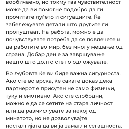
вообичаено, но токму таа чувствителност
може да ви помогне подобро да ги
прочитате луѓето и ситуациите. Ќе
забележувате детали што другите ги
пропуштаат. На работа, можно е да
почувствувате потреба да се повлечете и
да работите во мир, без многу мешање од
страна. Добар ден е за завршување
нешто што долго сте го одложувале.
Во љубовта ќе ви биде важна сигурноста.
Ако сте во врска, ќе сакате доказ дека
партнерот е присутен не само физички,
туку и емотивно. Ако сте слободни,
можно е да се сетите на стара личност
или да размислувате за некој од
минатото, но не дозволувајте
носталгијата да ви ја замагли сегашноста.