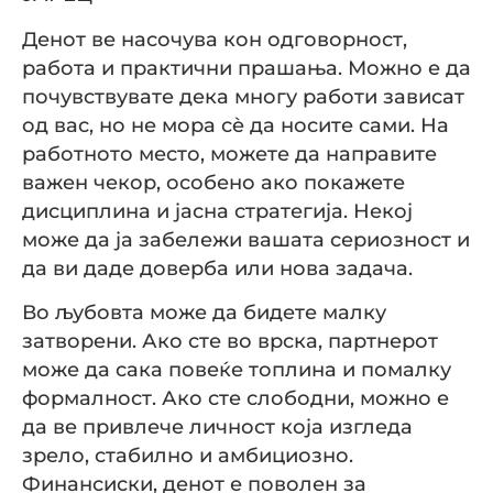
Денот ве насочува кон одговорност,
работа и практични прашања. Можно е да
почувствувате дека многу работи зависат
од вас, но не мора сè да носите сами. На
работното место, можете да направите
важен чекор, особено ако покажете
дисциплина и јасна стратегија. Некој
може да ја забележи вашата сериозност и
да ви даде доверба или нова задача.
Во љубовта може да бидете малку
затворени. Ако сте во врска, партнерот
може да сака повеќе топлина и помалку
формалност. Ако сте слободни, можно е
да ве привлече личност која изгледа
зрело, стабилно и амбициозно.
Финансиски, денот е поволен за