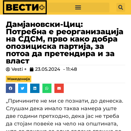
Дамјановски-Циц:
Потребна е реорганизација
на СДСМ, прво како добра
опозициска партија, за
потоа да претендира и за
власт
Vesti +
23.05.2024
-
11:48
Македонија
„Причините не ми се познати, до денеска.
Слушам дека имало таква намера уште
две години претходно, дека јас не треба
да стојам повеќе на чело на општината,