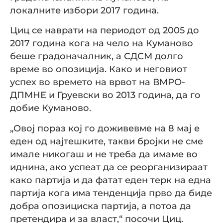
локалните избори 2017 година.
Циц се наврати на периодот од 2005 до
2017 година кога на чело на Куманово
беше градоначалник, а СДСМ долго
време во опозиција. Како и неговиот
успех во времето на врвот на ВМРО-
ДПМНЕ и Груевски во 2013 година, да го
добие Куманово.
„Овој пораз кој го доживевме на 8 мај е
еден од најтешките, такви бројки не сме
имале никогаш и не треба да имаме во
иднина, ако успеат да се реорганизираат
како партија и да фатат еден терк на една
партија кога има тенденција прво да биде
добра опозициска партија, а потоа да
претендира и за власт,“ посочи Циц.