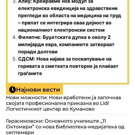
Алиу: Креиравме нов модул за
електронска евиденција на здравствени
прегледи во областа на медицина на труд
– првпат се интегрира оваа дејност во
националниот електронски систем
Филипче: Буџетската дупка е околу 2
милијарди евра, компаниите затвораат
поради долгови
СДСМ: Нова најава за поскапување на
горивата а сметката повторно ја плаќаат
граѓаните
Најнови вести
Нови можности: Нови вработени ја започнаа
својата професионална приказна во Lidl
Логистичкиот центар во Куманово
Герасимовски: Основното училиште „11
Октомври” со нова библиотека-медијатека од
септември