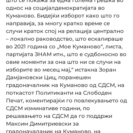
што се покажа за една голема грешка во
однос на социјалдемократијата во
Куманово. Бидејќи изборот како што го
направија, за многу кратко време се
случи краток спој на релација централно
– локално раководство, што ескалираше
во 2021 година со „Мое Куманово“, листа,
партијата ЗНАМ итн., што е судбоносно во
овие моменти за она што ни се случи на
изборите во месец мај,“ истакна Зоран
Дамјановски Циц, поранешен
градоначалник на Куманово од СДСМ, на
поткастот Политиканти на Слободен
Печат, коментирајќи го повлекувањето од
СДСМ изминативе години, по
решавањето на СДСМ да го поддржи
Максим Димитриевски за
градоначаланик на Куманово, на