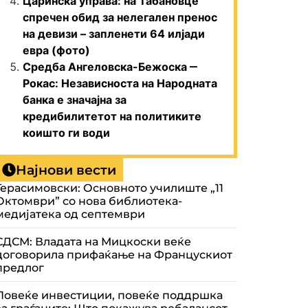
Царинска управа: на Табановце
спречен обид за нелегален пренос
на девизи – запленети 64 илјади
евра (фото)
Средба Ангеловска-Бежоска ‒
Рокас: Независноста на Народната
банка е значајна за
кредибилитетот на политиките
коишто ги води
Најнови вести
Герасимовски: Основното училиште „11
Октомври” со нова библиотека-
медијатека од септември
СДСМ: Владата на Мицкоски веќе
договорила прифаќање на Францускиот
предлог
Повеќе инвестиции, повеќе поддршка