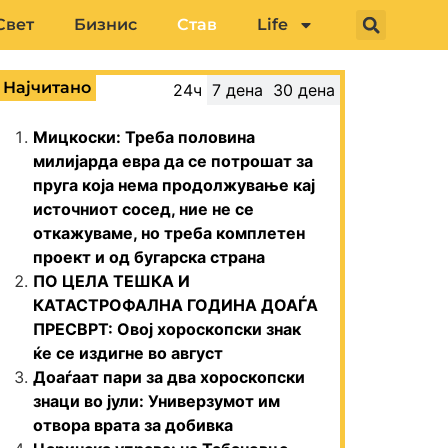
Свет
Бизнис
Став
Life
Најчитано
24ч
7 дена
30 дена
Мицкоски: Треба половина
милијарда евра да се потрошат за
пруга која нема продолжување кај
источниот сосед, ние не се
откажуваме, но треба комплетен
проект и од бугарска страна
ПО ЦЕЛА ТЕШКА И
КАТАСТРОФАЛНА ГОДИНА ДОАЃА
ПРЕСВРТ: Овој хороскопски знак
ќе се издигне во август
Доаѓаат пари за два хороскопски
знаци во јули: Универзумот им
отвора врата за добивка