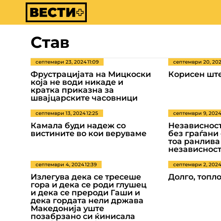
Став
септември 23, 2024
11:09
септември 20, 20
Фрустрацијата на Мицкоски
Корисен шт
која не води никаде и
кратка приказна за
швајцарските часовници
септември 13, 2024
12:25
септември 9, 202
Камала буди надеж со
Независност
вистините во кои веруваме
без граѓани 
тоа ранлива 
независнос
септември 4, 2024
12:39
септември 2, 202
Излегува дека се тресеше
Долго, топло
гора и дека се роди глушец
и дека се прероди Гаши и
дека гордата нели држава
Македонија уште
позабрзано си ќинисала