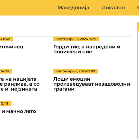
Македонија
Локално
24
11:42
септември 16, 2024
14:39
еточинец
Горди тие, а навредени и
понижени ние
4
14:09
септември 6, 2024
12:09
а на нацијата
Лоши емоции
е ранлива, а со
произведуваат незадоволни
е и’ нејзината
граѓани
т
4
12:43
 и мачно лето