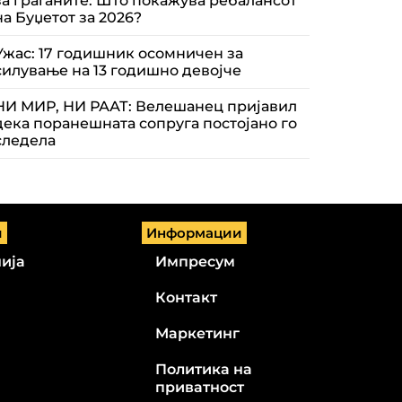
за граѓаните: Што покажува ребалансот
на Буџетот за 2026?
Ужас: 17 годишник осомничен за
силување на 13 годишно девојче
НИ МИР, НИ РААТ: Велешанец пријавил
дека поранешната сопруга постојано го
следела
и
Информации
ија
Импресум
Контакт
Маркетинг
Политика на
приватност