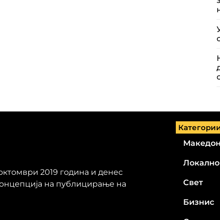
Категори
Македон
Локално
 октомври 2019 година и денес
Свет
концепција на публицирање на
Бизнис