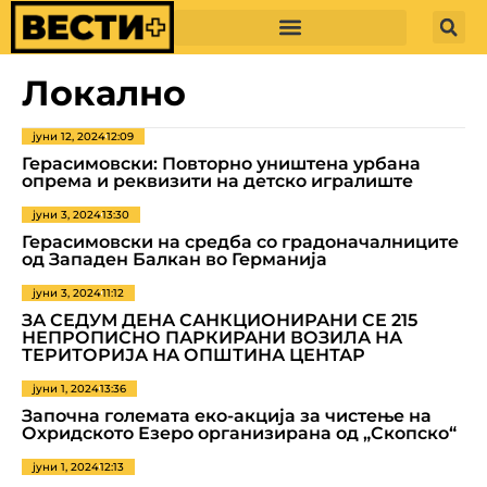
Локално
јуни 12, 2024
12:09
Герасимовски: Повторно уништена урбана
опрема и реквизити на детско игралиште
јуни 3, 2024
13:30
Герасимовски на средба со градоначалниците
од Западен Балкан во Германија
јуни 3, 2024
11:12
ЗА СЕДУМ ДЕНА САНКЦИОНИРАНИ СЕ 215
НЕПРОПИСНО ПАРКИРАНИ ВОЗИЛА НА
ТЕРИТОРИЈА НА ОПШТИНА ЦЕНТАР
јуни 1, 2024
13:36
Започна големата еко-акција за чистење на
Охридското Езеро организирана од „Скопско“
јуни 1, 2024
12:13