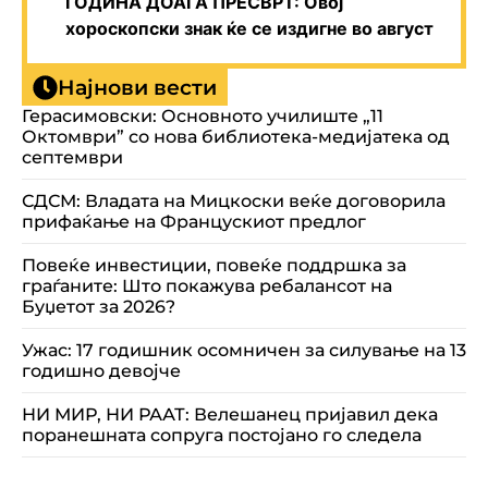
ГОДИНА ДОАЃА ПРЕСВРТ: Овој
хороскопски знак ќе се издигне во август
Најнови вести
Герасимовски: Основното училиште „11
Октомври” со нова библиотека-медијатека од
септември
СДСМ: Владата на Мицкоски веќе договорила
прифаќање на Францускиот предлог
Повеќе инвестиции, повеќе поддршка за
граѓаните: Што покажува ребалансот на
Буџетот за 2026?
Ужас: 17 годишник осомничен за силување на 13
годишно девојче
НИ МИР, НИ РААТ: Велешанец пријавил дека
поранешната сопруга постојано го следела