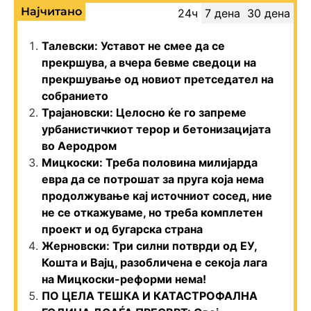
Најчитано
24ч
7 дена
30 дена
Талевски: Уставот не смее да се
прекршува, а вчера бевме сведоци на
прекршување од новиот претседател на
собранието
Трајановски: Целосно ќе го запреме
урбанистичкиот терор и бетонизацијата
во Аеродром
Мицкоски: Треба половина милијарда
евра да се потрошат за пруга која нема
продолжување кај источниот сосед, ние
не се откажуваме, но треба комплетен
проект и од бугарска страна
Жерновски: Три силни потврди од ЕУ,
Кошта и Вајц, разобличена е секоја лага
на Мицкоски-реформи нема!
ПО ЦЕЛА ТЕШКА И КАТАСТРОФАЛНА