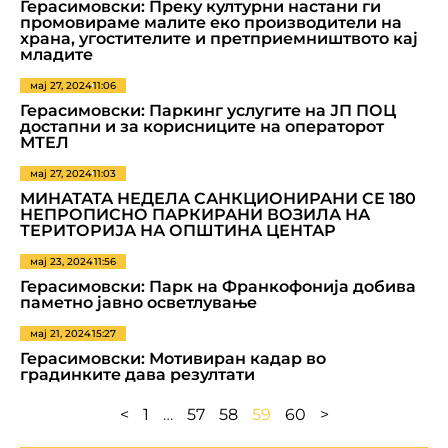
Герасимовски: Преку културни настани ги
промовираме малите еко производители на
храна, угостителите и претприемништвото кај
младите
мај 27, 2024
11:06
Герасимовски: Паркинг услугите на ЈП ПОЦ
достапни и за корисниците на операторот
МТЕЛ
мај 27, 2024
11:03
МИНАТАТА НЕДЕЛА САНКЦИОНИРАНИ СЕ 180
НЕПРОПИСНО ПАРКИРАНИ ВОЗИЛА НА
ТЕРИТОРИЈА НА ОПШТИНА ЦЕНТАР
мај 23, 2024
11:56
Герасимовски: Парк на Франкофонија добива
паметно јавно осветлување
мај 21, 2024
15:27
Герасимовски: Мотивиран кадар во
градинките дава резултати
<
1
…
57
58
59
60
>